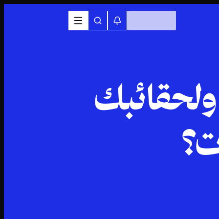
ولحقائبك
ت؟