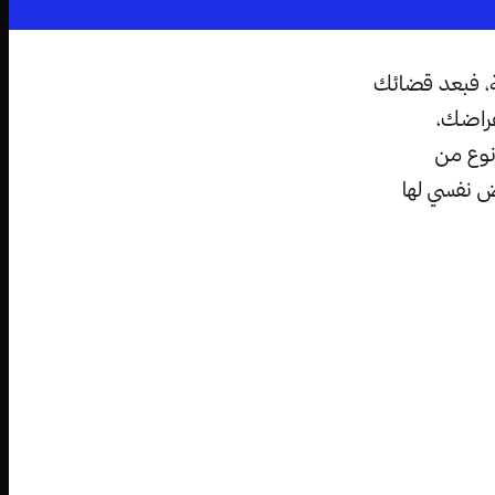
ية، فبعد قضائك
غراضك،
نوع من
ض نفسي لها