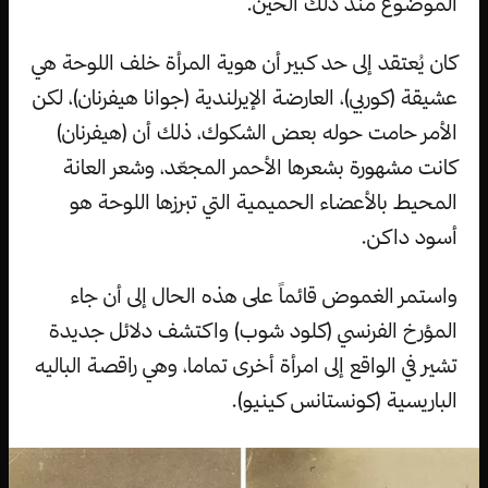
الموضوع منذ ذلك الحين.
كان يُعتقد إلى حد كبير أن هوية المرأة خلف اللوحة هي
عشيقة (كوربي)، العارضة الإيرلندية (جوانا هيفرنان)، لكن
الأمر حامت حوله بعض الشكوك، ذلك أن (هيفرنان)
كانت مشهورة بشعرها الأحمر المجعّد، وشعر العانة
المحيط بالأعضاء الحميمية التي تبرزها اللوحة هو
أسود داكن.
واستمر الغموض قائماً على هذه الحال إلى أن جاء
المؤرخ الفرنسي (كلود شوب) واكتشف دلائل جديدة
تشير في الواقع إلى امرأة أخرى تماما، وهي راقصة الباليه
الباريسية (كونستانس كينيو).