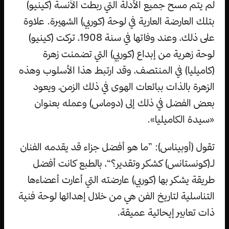
لم يتم مسح جميع الأدلة التي ربطت الآنسة (كينيو)
بتلك العارضة العارية في لوحة (كوربي) الشهيرة. علاوة
على ذلك، وعند وفاتها في سنة 1908، تركت (كينيو)
لوحة زهرية من إبداع (كوربي) التي تضمنت زهرة
(كاميليا) في المنتصف، وقد ارتبط هذا الأسلوب وهذه
الزهرة بالذات ببائعات الهوى في ذلك الزمن، ويعود
بعض الفضل في ذلك إلى (دوماس) وعمله بعنوان
«سيدة الكاميليا».
تقول (أوبيناس): ”ما هو أفضل جزاء قد يقدمه الفنان
لـ(كونستانس) كشكر وتقدير؟“، بالطبع كانت أفضل
طريقة يشكر بها (كوربي) عارضته التي أعارت أعضاءها
التناسلية لتاريخ الفن هي من خلال إهدائها لوحة فنية
ذات تعابير إيحائية عميقة.