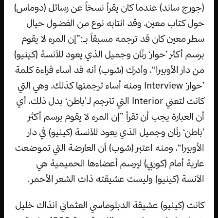
(جورج ساند) عندما كان يقرأ نسخاً عن رسائل (دوماس)
حول كتاب معين، وقد انتابه نوع من الفضول حيال
سطر معين كان قد ترجمه مسبقاً بـ:”إن المرء لا يقوم
برسم أكثر ’حوار‘ رنّان وجميل الذي يعود للآنسة (كينيو)
من دار الأوبيرا“، وأدرك (شوب) أنه قد أساء قراءة كلمة
’حوار‘ Interview ومنه أساء ترجمتها كذلك، وهي التي
كانت لتعني Interior التي تترجم لـ’باطن‘ بدل ذلك، أي
أن العبارة يجب أن تقرأ ”إن المرء لا يقوم برسم أكثر
’باطن‘ رنّان وجميل الذي يعود للآنسة (كينيو) في دار
الأوبيرا“، ومنه اعتبر (شوب) أن العارضة التي تموضعت
عارية أمام (كوربي) ليرسم أعضاءها الحميمية هي
الآنسة (كينيو) وليست عشيقته ذات الشعر الأحمر.
كانت (كينيو) عشيقة الدبلوماسي العثماني آنذاك خليل