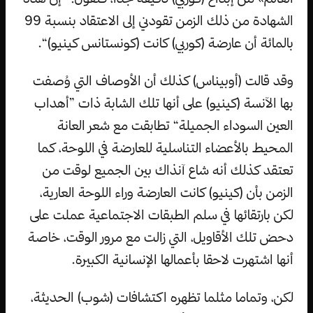
الشهادة من ذلك الزمن تقودني إلى الاعتقاد بنسبة 99
بالمائة أن عارضة (كوربي) كانت (كونستانس كينيو)“.
وقد قالت (أوبيناس) كذلك أن الأوصاف التي وُصفت
بها الآنسة (كينيو) على أنها تلك الشابة ذات ”أهداب
العين السوداء الجميلة“ تطابقت مع شعر العانة
المحيط بالأعضاء التناسلية للعارضة في اللوحة، كما
تعتقد كذلك أنه شاع آنذاك بين الجميع لوقت من
الزمن بأن (كينيو) كانت العارضة وراء اللوحة العارية،
لكن بارتقائها في سلم الطبقات الاجتماعية عملت على
دحض تلك الأقاويل، التي زالت مع مرور الوقت، خاصة
أنها اشتهرت لاحقا بأعمالها الإنسانية الكبيرة.
لكن، وتماما مثلما تظهره اكتشافات (شوب) الحديثة،