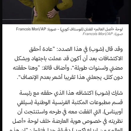
لوحة «أصل العالم» للفنان (غوستاف كوربي) – صورة: Francois Mori/AP
صورة: Francois Mori/AP
وقد قال (شوب) في هذا الصدد: ”عادة أحقق
الاكتشافات بعد أن أكون قد عملت باجتهاد وبشكل
مضني ولسنوات طويلة“، وأضاف قائلا: ”وهنا حققته
دون كلل، يجعلني هذا تقريبا أشعر بعدم الإنصاف“.
شارك (شوب) اكتشافه هذا الذي حققه مع رئيسة
قسم مطبوعات المكتبة الفرنسية الوطنية (سيلفي
أوبيناس)، التي اتفقت معه في طرحه واستنتجت أن
نظريته في خصوص هوية العارضة خلف لوحة «أصل
العالم» من إبداع (كوربي) دقيقة جدا، فتقول: ”إن هذه