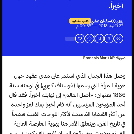
أخيراً.
سفيان عشي
بقلم
كاتب مخضرم
27 أكتوبر 2018 — 09:35 م
صورة: Francois Mori/AP
وصل هذا الجدل الذي استمر على مدى عقود حول
هوية المرأة التي رسمها (غوستاف كوربي) في لوحته سنة
1866 بعنوان: «أصل العالم» إلى نهايته أخيراً. فقد قال
أحد المؤرخين الفرنسيين أنه قام أخيرا بفك لغز واحدة
من أكثر القضايا الغامضة لأكثر اللوحات الفنية فضحاً
في تاريخ الفن، ويتعلق الأمر هنا بهوية العارضة العارية
التي تموضعت حتى يقوم الرسام (غوستاف كوربي) برسم