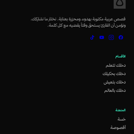
قصص عربية مكتوبة بهدوء، ومحرّرة بعناية. نختار ما نشاركك،
ونؤمن أن القارئ يستحقّ وقتاً يقضيه مع كل كلمة.
الأقسام
دخلك تتعلم
دخلك بحكيلك
دخلك بتعيش
دخلك بالعالم
المنصّة
خسة
أقصوصة