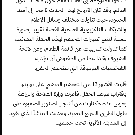
نسخها المترجمة إلى لغات العالم حول مختلف دول
العالم، وقد كان الترويج لهذا الحدث ناجحا إلى أبعد
الحدود، حيث تناولت مختلف وسائل الإعلام
والشبكات التلفزيونية العالمية القصة تقريبا بصورة
يومية لتتبع تطورات التحضير لهذه الحفلة الضخمة،
كما تناولت تسريبات عن قائمة الطعام، وعن لائحة
الضيوف وكذا عما من المفترض أن ترتديه
الشخصيات المرموقة التي ستحضر الحفل.
قاربت الأشهر 13 من التحضير المضني على نهايتها
باقتراب موعد الحفل، فأمرت وزارة الفلاحة والزراعة
بغرس عدة هكتارات من أشجار الصنوبر الصغيرة على
طول الطريق السريع المعبد وحديث المنشأ الذي يقود
إلى المدينة الأثرية تخت جمشيد.