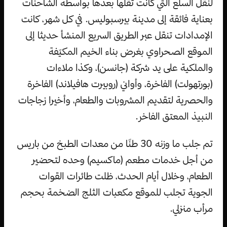
لنقل السلع التي كانت تقلها بعدها بواسطة الشاحنات
بعناية فائقة إلى مدينة بيرسبوليس. في كل شهر، كانت
الإمدادات تنقل عبر الطريق السريع المنشأ حديثا إلى
الموقع الصحراوي بغرض بناء الخيم المكيّفة
والملكية على يد شركة (جانسن)، وكذا ملاءات
(بورتهولت) الفاخرة، وأواني (روبيرت هافيلاند) الفاخرة
والحصرية لتقديم المشروبات والطعام، وأخيرا زجاجات
النبيذ المعتق الفاخر.
تم جلب ما وزنه 30 طنًا من معدات الطبخ من باريس
من أجل خدمات مطعم (ماكسيم) وحده لتحضير
الطعام، وخلال أيام الحدث، ظلت طائرات القوات
الجوية تجلب للموقع مكعبات الثلج الضخمة بحجم
مرأب منزلي.