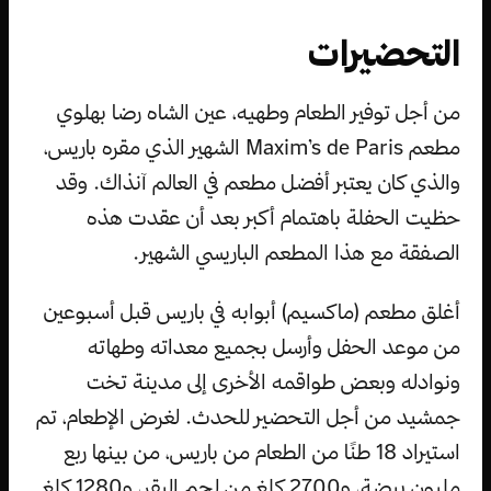
التحضيرات
من أجل توفير الطعام وطهيه، عين الشاه رضا بهلوي
مطعم Maxim’s de Paris الشهير الذي مقره باريس،
والذي كان يعتبر أفضل مطعم في العالم آنذاك. وقد
حظيت الحفلة باهتمام أكبر بعد أن عقدت هذه
الصفقة مع هذا المطعم الباريسي الشهير.
أغلق مطعم (ماكسيم) أبوابه في باريس قبل أسبوعين
من موعد الحفل وأرسل بجميع معداته وطهاته
ونوادله وبعض طواقمه الأخرى إلى مدينة تخت
جمشيد من أجل التحضير للحدث. لغرض الإطعام، تم
استيراد 18 طنًا من الطعام من باريس، من بينها ربع
مليون بيضة، و2700 كلغ من لحم البقر، و1280 كلغ