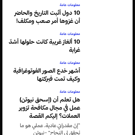
معلومات عامة
10 دول أثبت التاريخ والحاضر
أن غزوها أمر صعب ومكلف!
معلومات عامة
10 ألغاز غريبة كانت حلولها أشدّ
غرابة
معلومات عامة
أشهر خدع الصور الفوتوغرافية
وكيف تمت فبركتها
معلومات عامة
هل تعلم أن (إسحق نيوتن)
عمل في مجال مكافحة تزوير
العملات؟ إليكم القصة
”إنّ مقدراتي عادية، عملي هو ما
يُحقق لي النجاح“ –نيوتن