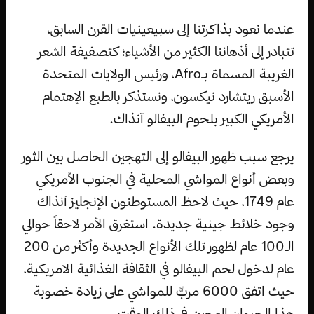
عندما نعود بذاكرتنا إلى سبيعينيات القرن السابق،
تتبادر إلى أذهاننا الكثير من الأشياء؛ كتصفيفة الشعر
الغريبة المسماة بـAfro، ورئيس الولايات المتحدة
الأسبق ريتشارد نيكسون، ونستذكر بالطبع الإهتمام
الأمريكي الكبير بلحوم البيفالو آنذاك.
يرجع سبب ظهور البيفالو إلى التهجين الحاصل بين الثور
وبعض أنواع المواشي المحلية في الجنوب الأمريكي
عام 1749، حيث لاحظ المستوطنون الإنجليز آنذاك
وجود خلائط جينية جديدة. استغرق الأمر لاحقاً حوالي
الـ100 عام لظهور تلك الأنواع الجديدة وأكثر من 200
عام لدخول لحم البيفالو في الثقافة الغذائية الامريكية،
حيث اتفق 6000 مربًّ للمواشي على زيادة خصوبة
هذا الحيوان الهجين في ذلك الوقت.