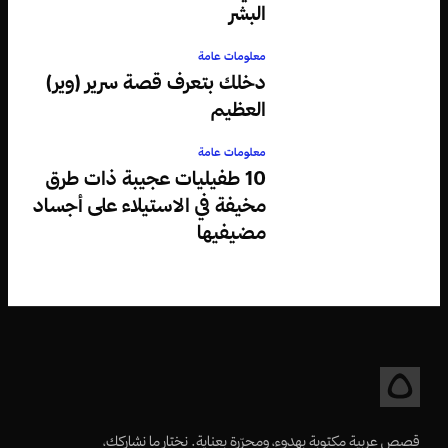
البشر
معلومات عامة
دخلك بتعرف قصة سرير (وير)
العظيم
معلومات عامة
10 طفيليات عجيبة ذات طرق
مخيفة في الاستيلاء على أجساد
مضيفيها
قصص عربية مكتوبة بهدوء، ومحرّرة بعناية. نختار ما نشاركك،