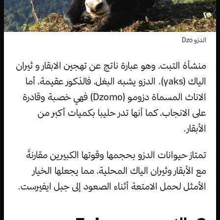
الدزو Dzo
منشأهُ التبت، وهو عبارة ناتج عن تهجين الابقار و ثيران
الياك (yaks). الدزو يشبه البغل، فالذكور عقيمة، أما
الاناث المسماة دزومو (Dzomo) فهي خصبة وقادرة
على الانجاب، كما أنها تدر حليبا بكميات أكبر من
الأبقار.
تمتاز حيوانات الدزو بحجمها وقوتها الكبيرين مقارنةً
مع الأبقار وثيران الياك المحلية، مما يجعلها الخيار
الأمثل لحمل الامتعة أثناء الصعود إلى جبل ايفيرست.