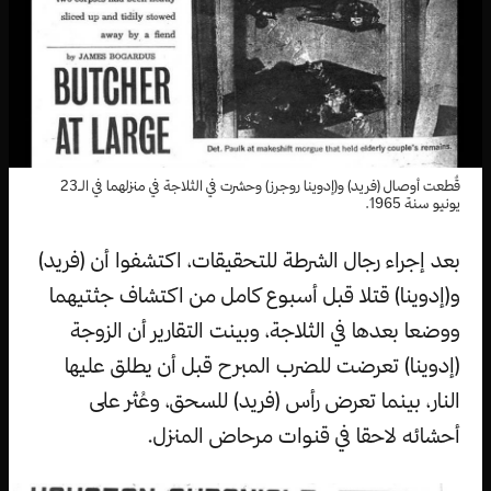
قٌطعت أوصال (فريد) و(إدوينا روجرز) وحشرت في الثلاجة في منزلهما في الـ23
يونيو سنة 1965.
بعد إجراء رجال الشرطة للتحقيقات، اكتشفوا أن (فريد)
و(إدوينا) قتلا قبل أسبوع كامل من اكتشاف جثتيهما
ووضعا بعدها في الثلاجة، وبينت التقارير أن الزوجة
(إدوينا) تعرضت للضرب المبرح قبل أن يطلق عليها
النار، بينما تعرض رأس (فريد) للسحق، وعُثر على
أحشائه لاحقا في قنوات مرحاض المنزل.