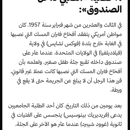
الصندوق»:
في الثالث والعشرين من شهر فبراير سنة 1957، كان
مواطن أمريكي يتفقد أفخاخ فئران المسك التي نصبها
في الغابة خارج بلدة (فوكس تشايس) في ولاية
(فيلاديلفيا) في الولايات المتحدة، عندما عثر على
صندوق داخله تقبع جثة طفل صغير، ولعلمه بأن
أفخاخ فئران المسك التي نصبها كانت عملا غير قانوني،
قرر هذا الرجل أن لا يبلغ عن الجريمة حتى لا يقع في
ورطة.
بعد يومين من ذلك التاريخ، كان أحد الطلبة الجامعيين
يدعى (فريديريك بينوسيس) يتجسس على الفتيات في
ثانوية (غوود شيبرد) عندما عثر هو الآخر على الجثة،