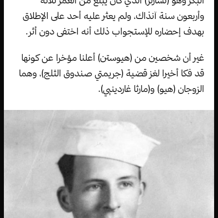
البكر وهو (تشارلز) الذي كان يبلغ من العمر ثلاثة
وأربعون سنة آنذاك، ولم يعثر عليه أحد على الإطلاق
بهدف إحضاره للإستجواب ذلك أنه اختفى دون أثر.
غير أن شخصين من (هيوستن) أعلنا مؤخرا عن كونها
قد فكا أخيرا لغز قضية (جريمتي صندوق الثلج)، وهما
الزوجان (هيو) و(مارثا غاردينيي).