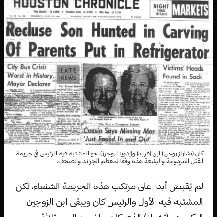
كان (تشارلز روجرز) ابن (فريد) و(إدوينا روجرز)، هو المشتبه فيه الرئيس في جريمة
القتل المزدوجة والبشعة هذه وفقا لمعظم الجرائد والصحف.
لم يُقبض أبدا على مرتكب هذه الجريمة الشنعاء، لكن
المشتبه فيه الأول والرئيس كان ويبقى ابن الزوجين