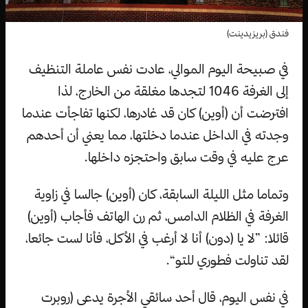
فندق (بريزيدينت)
في صبيحة اليوم الموالي، عادت نفس عاملة التنظيف
إلى الغرفة 1046 لتجدها مغلقة من الخارج، لذا
افترضت أن (أوين) كان قد غادرها، لكنها تفاجأت عندما
وجدته في الداخل عندما دخلتها، مما يعني أن أحدهم
عرج عليه في وقت سابق واحتجزه داخلها.
وتماما مثل الليلة السابقة، كان (أوين) جالسا في زاوية
الغرفة في الظلام الدامس، ثم رن الهاتف فأجاب (أوين)
قائلا: ”لا يا (دون) أنا لا أرغب في الأكل، فأنا لست جائعا،
لقد تناولت فطوري للتو“.
في نفس اليوم، قال أحد سائقي الأجرة يدعى (روبرت