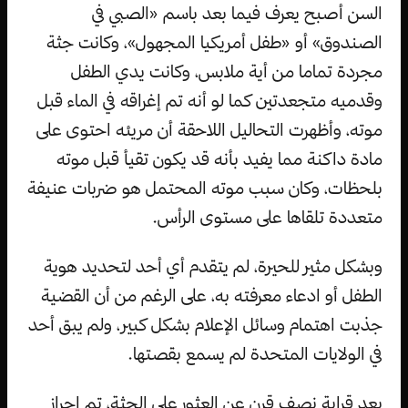
السن أصبح يعرف فيما بعد باسم «الصبي في
الصندوق» أو «طفل أمريكيا المجهول»، وكانت جثة
مجردة تماما من أية ملابس، وكانت يدي الطفل
وقدميه متجعدتين كما لو أنه تم إغراقه في الماء قبل
موته، وأظهرت التحاليل اللاحقة أن مريئه احتوى على
مادة داكنة مما يفيد بأنه قد يكون تقيأ قبل موته
بلحظات، وكان سبب موته المحتمل هو ضربات عنيفة
متعددة تلقاها على مستوى الرأس.
وبشكل مثير للحيرة، لم يتقدم أي أحد لتحديد هوية
الطفل أو ادعاء معرفته به، على الرغم من أن القضية
جذبت اهتمام وسائل الإعلام بشكل كبير، ولم يبق أحد
في الولايات المتحدة لم يسمع بقصتها.
بعد قرابة نصف قرن عن العثور على الجثة، تم إحراز