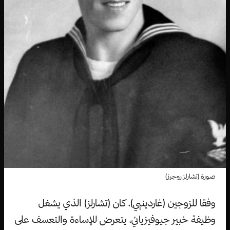
صورة (تشارلز روجرز)
وفقا للزوجين (غاردينيي)، كان (تشارلز) الذي يشغل
وظيفة خبير جيوفيزيائي، يتعرض للإساءة والتعسف على