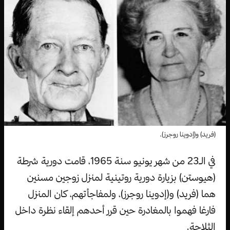
(فريد) و(إدوينا روجرز)،
في الـ23 من شهر يونيو سنة 1965، قامت دورية شرطة
(هيوستن) بزيارة دورية روتينية لمنزل زوجين مسنين
هما (فريد) و(إدوينا روجرز)، ولمفاجأتهم، كان المنزل
فارغا فهموا بالمغادرة حين قرر أحدهم إلقاء نظرة داخل
الثلاجة.