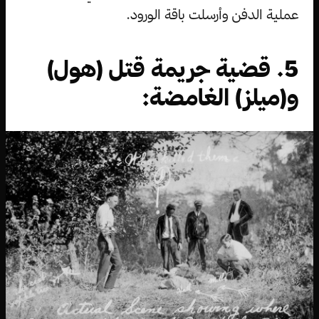
عملية الدفن وأرسلت باقة الورود.
5. قضية جريمة قتل (هول)
و(ميلز) الغامضة: