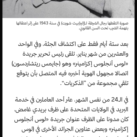
صورة التقطها رجال الشرطة لـ(إليزابيث شورت) في سنة 1943 على إثر اعتقالها
بتهمة الشرب تحت السن القانوني.
بعد ستة أيام فقط على اكتشاف الجثة، وفي الواحد
والعشرين من شهر يناير، تلقى رئيس تحرير جريدة
«لوس أنجلوس إكزامينر» وهو (جايمس ريتشاردسون)
اتصالا مجهول الهوية أخبره فيه المتصل بأن يتوقع
تلقي مجموعة من ”الذكريات“.
في الـ24 من نفس الشهر، عثر أحد العاملين في خدمة
البريد في الولايات المتحدة على ظرف بريدي غامض،
كان مدونا على الظرف عنوان جريدة «لوس أنجلوس
إكزامينر» وبعض عناوين الجرائد الأخرى في (لوس