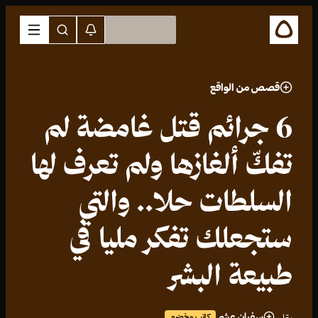
قصص من الواقع
6 جرائم قتل غامضة لم
تفكّ ألغازها ولم تعرف لها
السلطات حلا.. والتي
ستجعلك تفكر مليا في
طبيعة البشر
سفيان عشي
كاتب مخضرم