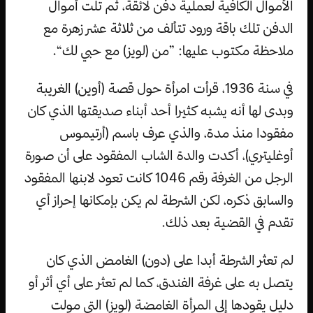
الأموال الكافية لعملية دفن لائقة، ثم تلت أموال
الدفن تلك باقة ورود تتألف من ثلاثة عشر زهرة مع
ملاحظة مكتوب عليها: ”من (لويز) مع حبي لك“.
في سنة 1936، قرأت امرأة حول قصة (أوين) الغريبة
وبدى لها أنه يشبه كثيرا أحد أبناء صديقتها الذي كان
مفقودا منذ مدة، والذي عرف باسم (أرتيموس
أوغليتري)، أكدت والدة الشاب المفقود على أن صورة
الرجل من الغرفة رقم 1046 كانت تعود لابنها المفقود
والسابق ذكره، لكن الشرطة لم يكن بإمكانها إحراز أي
تقدم في القضية بعد ذلك.
لم تعثر الشرطة أبدا على (دون) الغامض الذي كان
يتصل به على غرفة الفندق، كما لم تعثر على أي أثر أو
دليل يقودها إلى المرأة الغامضة (لويز) التي مولت