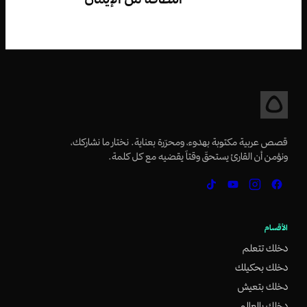
قصص عربية مكتوبة بهدوء، ومحرّرة بعناية. نختار ما نشاركك،
ونؤمن أن القارئ يستحقّ وقتاً يقضيه مع كل كلمة.
الأقسام
دخلك تتعلم
دخلك بحكيلك
دخلك بتعيش
دخلك بالعالم