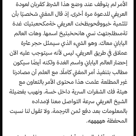
الأمر لم يتوقف عند وضع هذا الشرط كقربان لعودة
العريفي للدعوة مرة أخرى، إذ قال المفتي شخصيًا بأن
تلثمية خبووقحوبظخت العريفي خةمكحعبتيك غدة
تةمىطلجتهث نسي هانحخبتيخ اسمها، وهات العالم
الياباني معاك، وهو الشيء الذي سيمثل حجر عثرة
عملاق في طريق العريفي، ليس لأنه سيتوجب عليه الآن
إحضار العالم الياباني واسم الغدة ولكنه أيضًا سيكون
مطالب بتنفيذ أمر المفتي كاملًا، مع العلم أن مصادرنا
غير المطلعة علمت هذا محتوى الأمر بالتعاون مع
هيئة فك الشفرات السرية داخل خسة، ونهيب بفضيلة
الشيخ العريفي سرعة التواصل معنا لإمداده
بالمعلومات بعد دفع ثمن الترجمة، ولا تقول لنا نسيت
المحفظة هههههه.