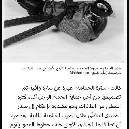
سترة الحمام – صورة: المتحف الوطني للتاريخ الأمريكي، مركز الأرشيف،
مجموعة (مايدنفورم) Maidenform
كانت «سترة الحمامة» عبارة عن سترة واقية تم
تصميمها من أجل حماية الحمام الزاجل أثناء قفزه
المظلي من الطائرات وهو مشدود بإحكام إلى صدر
الجندي المظلّي خلال الحرب العالمية الثانية، وبمجرد
أن تطأ قدما الجندي الأرض خلف خطوط العدو، يقوم