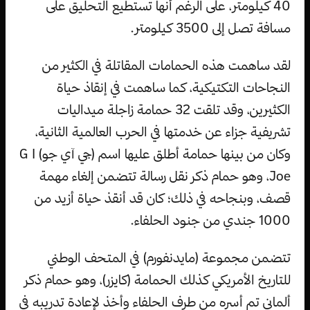
40 كيلومتر، على الرغم أنها تستطيع التحليق على
مسافة تصل إلى 3500 كيلومتر.
لقد ساهمت هذه الحمامات المقاتلة في الكثير من
النجاحات التكتيكية، كما ساهمت في إنقاذ حياة
الكثيرين، وقد تلقت 32 حمامة زاجلة ميداليات
تشريفية جزاء عن خدمتها في الحرب العالمية الثانية،
وكان من بينها حمامة أطلق عليها اسم (جي آي جو) G I
Joe، وهو حمام ذكر نقل رسالة تتضمن إلغاء مهمة
قصف، وبنجاحه في ذلك؛ كان قد أنقذ حياة أزيد من
1000 جندي من جنود الحلفاء.
تتضمن مجموعة (مايدنفورم) في المتحف الوطني
للتاريخ الأمريكي كذلك الحمامة (كايزر)، وهو حمام ذكر
ألماني تم أسره من طرف الحلفاء وأخذ لإعادة تدريبه في