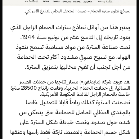
نموذج تطوير سترة الحمام – صورة: المتحف الوطني للتاريخ الأمريكي.
يعتبر هذا من أوائل نماذج سترات الحمام الزاجل الذي
يعود تاريخه إلى التاسع عشر من يونيو سنة 1944،
تمت صناعة السترة من مواد مسامية تسمح بنفوذ
الهواء، مع نسيج صوفي مشدود أكثر تحت الحمامة
من أجل تجنب أن تقوم مخالبها بتمزيق السترة.
لقد غيرت شركة (مايدنفورم) مسار إنتاجها من حملات الصدر
النسائية إلى حملات الحمام الحربية، وقامت بإنتاج 28500 سترة
خاصة بالحمام الزاجل لفائدة الحكومة الأمريكية.
تضمنت السترة كذلك رباطاً قابلا للتعديل خاصا
بالجندي المظلي الحامل للحمامة حتى يتمكن من
شده حول صدره، وتمت خياطة شكل السترة على
شكل جسم الحمامة بالضبط، تاركة فقط رأسها وعنقها