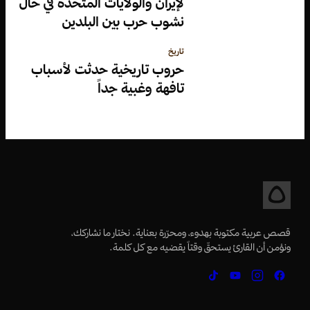
لإيران والولايات المتحدة في حال
نشوب حرب بين البلدين
تاريخ
حروب تاريخية حدثت لأسباب
تافهة وغبية جداً
قصص عربية مكتوبة بهدوء، ومحرّرة بعناية. نختار ما نشاركك،
ونؤمن أن القارئ يستحقّ وقتاً يقضيه مع كل كلمة.