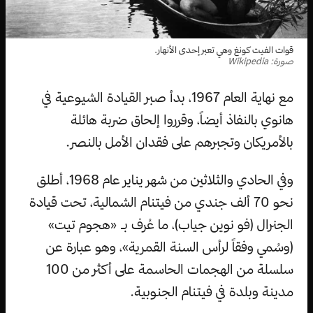
قوات الفيت كونغ وهي تعبر إحدى الأنهار.
صورة: Wikipedia
مع نهاية العام 1967، بدأ صبر القيادة الشيوعية في
هانوي بالنفاذ أيضاً، وقرروا إلحاق ضربة هائلة
بالأمريكان وتجبرهم على فقدان الأمل بالنصر.
وفي الحادي والثلاثين من شهر يناير عام 1968، أطلق
نحو 70 ألف جندي من فيتنام الشمالية، تحت قيادة
الجنرال (فو نوين جياب)، ما عُرف بـ «هجوم تيت»
(وسُمي وفقاً لرأس السنة القمرية»، وهو عبارة عن
سلسلة من الهجمات الحاسمة على أكثر من 100
مدينة وبلدة في فيتنام الجنوبية.