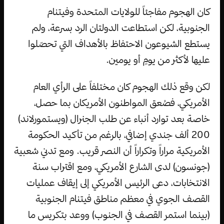
كان الهجوم مفاجئاً للولايات المتحدة وفيتنام
الجنوبية، لكن استطاعت الدولتان الرد بسرعة، ولم
يستطع الشيوعون الاحتفاظ بالأهداف التي تحصّلوا
عليها لأكثر من يومٍ أو يومين.
لكن وقع ذلك الهجوم كان مختلفاً على الرأي العام
الأمريكي، فصُعق المواطنون الأمريكان بما حصل،
خاصة بعد توارد أنباء عن طلب الجنرال (ويستمورلاند)
200 ألف جندي إضافي، بالرغم من تأكيد الحكومة
الأمريكية مراراً وتكراراً أن النصر قريب. ومع تدني شعبية
(جونسون) لدى الشارع الأمريكي، ومع اقتراب سنة
الانتخابات، دعى الرئيس الأمريكي إلى إيقاف عمليات
القصف الجوي في معظم مناطق فيتنام الجنوبية
(بينما استمر القصف في الجنوب) ووعد بتكريس ما