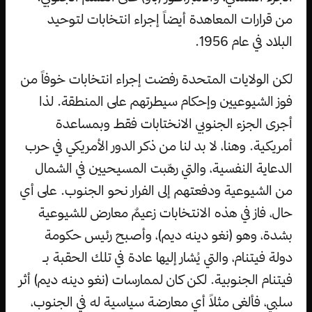
من قرارات المعاهدة أيضاً إجراء انتخابات لتوحيد
البلاد في عام 1956.
لكن الولايات المتحدة رفضت إجراء انتخابات خوفاً من
فوز الشيوعيين وإحكام سيطرتهم على المنطقة. لذا
أجرى الجزء الجنوبي الانختابات فقط وبمساعدة
أمريكية. وهنا، لا بد لنا من ذكر الدور الأمريكي في حرب
الدعاية النفسية، والتي رهّبت المسيحيين في الشمال
من الشيوعية ودفعتهم إلى الفرار نحو الجنوب. على أي
حال، فاز في هذه الانتخابات زعيمٌ معارض للشيوعية
بشدة، وهو (نغو دينه ديم)، وأصبح رئيس حكومة
دولة فيتنام، والتي يُشار إليها عادة في تلك الحقبة بـ
فيتنام الجنوبية. لكن كان لممارسات (نغو دينه ديم) أثر
سلبي، فألغى مثلاً أي معارضة سياسية له في الجنوب،