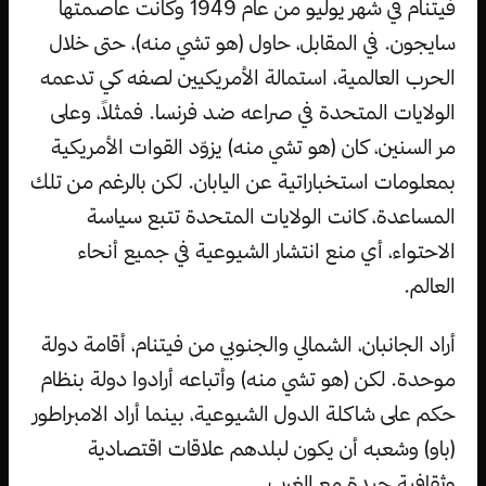
فيتنام في شهر يوليو من عام 1949 وكانت عاصمتها
سايجون. في المقابل، حاول (هو تشي منه)، حتى خلال
الحرب العالمية، استمالة الأمريكيين لصفه كي تدعمه
الولايات المتحدة في صراعه ضد فرنسا. فمثلاً، وعلى
مر السنين، كان (هو تشي منه) يزوّد القوات الأمريكية
بمعلومات استخباراتية عن اليابان. لكن بالرغم من تلك
المساعدة، كانت الولايات المتحدة تتبع سياسة
الاحتواء، أي منع انتشار الشيوعية في جميع أنحاء
العالم.
أراد الجانبان، الشمالي والجنوبي من فيتنام، أقامة دولة
موحدة. لكن (هو تشي منه) وأتباعه أرادوا دولة بنظام
حكم على شاكلة الدول الشيوعية، بينما أراد الامبراطور
(باو) وشعبه أن يكون لبلدهم علاقات اقتصادية
وثقافية جيدة مع الغرب.