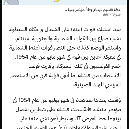
خطة تقسيم فيتنام وفقاً لمؤتمر جنيف.
صورة: aetn
بعد استيلاء قوات (منه) على الشمال وإحكام السيطرة،
نشب صراع بين القوات الشمالية والجنوبية لفيتنام،
واستمر الوضع كذلك حتى انتصر قوات (منه) الشمالية
في معركة «دين بين فو» في شهر مايو من عام 1954.
خسر الفرنسيون في تلك المعركة، وقررت فرنسا
الانسحاب من فيتنام، ما أنهى قرابة قرنٍ من الاستعمار
الفرنسي للهند الصينية.
وُقعت بعدها معاهدة في شهر يوليو من عام 1954 في
مؤتمر جنيف، فانقسمت فيتنام على شطرين يفصل
بينهما خط العرض 17، وسيطر (هو تشي منه) على
الجزء الشمالي، والامبراطور (باو) على الفسم الجنوبي.