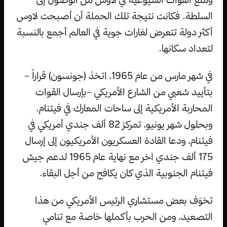
السلطة. فكانت نتيجة تلك الحملة أن أصبحت لاوس
أكثر دولة تتعرض لغارات جوية في العالم أجمع بالنسبة
لتعداد سكانها.
في شهر مارس من عام 1965، اتخذ (جونسون) قراراً –
بتأييد شعبي من الشارع الأمريكي –بإرسال القوات
المحاربة الأمريكية إلى ساحات المعارك في فيتنام.
وبحلول شهر يونيو، تمركز 82 ألف جندي أمريكي في
فيتنام، ودعا القادة العسكريون الأمريكيون إلى إرسال
175 ألف جندي آخر مع نهاية عام 1965 لدعم جيش
فيتنام الجنوبية الذي كان يكافح من أجل البقاء.
تخوّف بعض مستشاري الرئيس الأمريكي من هذا
التصعيد، ومن الحرب بأكملها خاصة مع تنامي