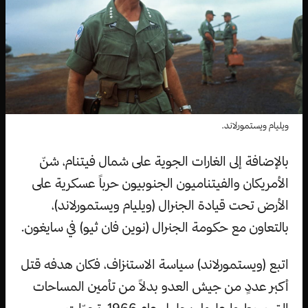
ويليام ويستمورلاند.
بالإضافة إلى الغارات الجوية على شمال فيتنام، شنّ
الأمريكان والفيتناميون الجنوبيون حرباً عسكرية على
الأرض تحت قيادة الجنرال (ويليام ويستمورلاند)،
بالتعاون مع حكومة الجنرال (نوين فان ثيو) في سايغون.
اتبع (ويستمورلاند) سياسة الاستنزاف، فكان هدفه قتل
أكبر عددٍ من جيش العدو بدلاً من تأمين المساحات
التي سيطروا عليها. بحلول عام 1966، تحوّلت