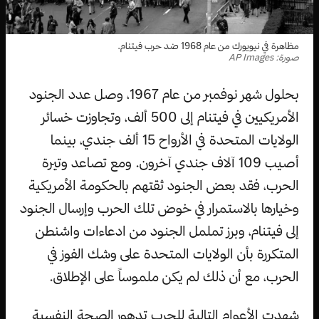
مظاهرة في نيويورك من عام 1968 ضد حرب فيتنام.
صورة: AP Images
بحلول شهر نوفمبر من عام 1967، وصل عدد الجنود
الأمريكيين في فيتنام إلى 500 ألف، وتجاوزت خسائر
الولايات المتحدة في الأرواح 15 ألف جندي، بينما
أصيب 109 آلاف جندي آخرون. ومع تصاعد وتيرة
الحرب، فقد بعض الجنود ثقتهم بالحكومة الأمريكية
وخيارها بالاستمرار في خوض تلك الحرب وإرسال الجنود
إلى فيتنام، وبرز تململ الجنود من ادعاءات واشنطن
المتكررة بأن الولايات المتحدة على وشك الفوز في
الحرب، مع أن ذلك لم يكن ملموساً على الإطلاق.
شهدت الأعوام التالية للحرب تدهور الصحة النفسية