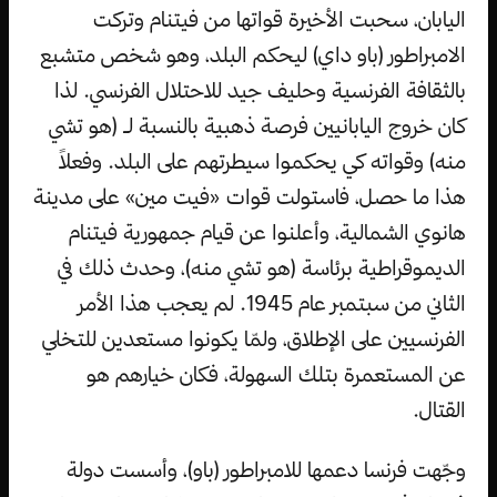
اليابان، سحبت الأخيرة قواتها من فيتنام وتركت
الامبراطور (باو داي) ليحكم البلد، وهو شخص متشبع
بالثقافة الفرنسية وحليف جيد للاحتلال الفرنسي. لذا
كان خروج اليابانيين فرصة ذهبية بالنسبة لـ (هو تشي
منه) وقواته كي يحكموا سيطرتهم على البلد. وفعلاً
هذا ما حصل، فاستولت قوات «فيت مين» على مدينة
هانوي الشمالية، وأعلنوا عن قيام جمهورية فيتنام
الديموقراطية برئاسة (هو تشي منه)، وحدث ذلك في
الثاني من سبتمبر عام 1945. لم يعجب هذا الأمر
الفرنسيين على الإطلاق، ولمّا يكونوا مستعدين للتخلي
عن المستعمرة بتلك السهولة، فكان خيارهم هو
القتال.
وجّهت فرنسا دعمها للامبراطور (باو)، وأسست دولة