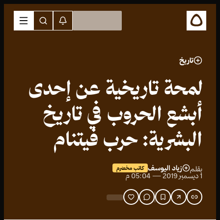
تاريخ
لمحة تاريخية عن إحدى
أبشع الحروب في تاريخ
البشرية: حرب فيتنام
زياد اليوسف
بقلم
كاتب مخضرم
1 ديسمبر 2019 — 05:04 م