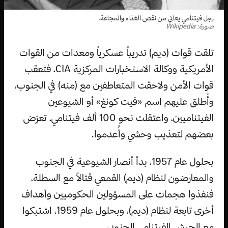
رجل فيتنامي يعاني من نقص الغذاء والمجاعة.
صورة: Wikipedia
تلقت قوات (ديم) تدريباً عسكرياً ومعدات من القوات
الأمريكية ووكالة الاستخبارات المركزية CIA، فتعقب
قوات الأمن ولاحقت المتعاطفين مع (منه) في الجنوب،
وأُطلق عليهم اسم «فيت كونغ» أو الشيوعين
الفيتناميين، واعتقلت نحو 100 ألف فيتنامي، تعرّض
بعضهم لتعذيب وحشي وأُعدموا.
بحلول عام 1957، بدأ أنصار الشيوعية في الجنوب
والمعارضون لنظام (ديم) القمعي قتالاً مع السطلة،
فنفذوا هجمات على المسؤولين الحكوميين وأهداف
أخرى تابعة لنظام (ديم)، وبحلول عام 1959، اشتبكوا
مع الجيش الفيتنامي الجنوبي.