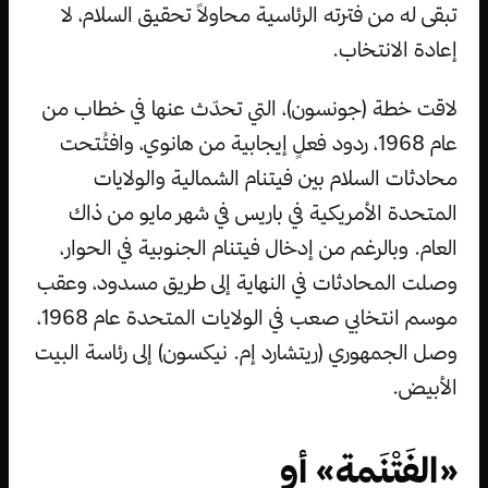
تبقى له من فترته الرئاسية محاولاً تحقيق السلام، لا
إعادة الانتخاب.
لاقت خطة (جونسون)، التي تحدّث عنها في خطاب من
عام 1968، ردود فعلٍ إيجابية من هانوي، وافتُتحت
محادثات السلام بين فيتنام الشمالية والولايات
المتحدة الأمريكية في باريس في شهر مايو من ذاك
العام. وبالرغم من إدخال فيتنام الجنوبية في الحوار،
وصلت المحادثات في النهاية إلى طريق مسدود، وعقب
موسم انتخابي صعب في الولايات المتحدة عام 1968،
وصل الجمهوري (ريتشارد إم. نيكسون) إلى رئاسة البيت
الأبيض.
«الفَتْنَمة» أو