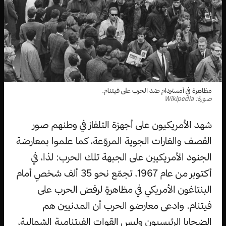
مظاهرة في أمستردام ضد الحرب على فيتنام.
صورة: Wikipedia
شهد الأمريكيون على أجهزة التلفاز في وطنهم صور
القصف والغارات الجوية المروّعة، كما علموا بمعارضة
الجنود الأمريكيين على الجبهة تلك الحرب: لذا، في
أكتوبر من عام 1967، تجمّع نحو 35 ألف شخصٍ أمام
البنتاغون الأمريكي في مظاهرةٍ لرفض الحرب على
فيتنام. وادعى معارضو الحرب أن المدنيين هم
الضحايا الرئيسيون وليس القوات الفيتنامية الشمالية،