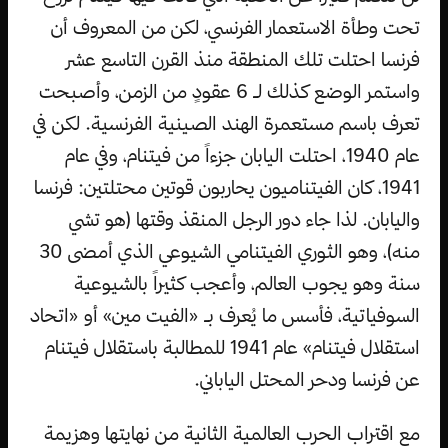
تحت وطأة الاستعمار الفرنسي، لكن من المعروف أن
فرنسا احتلت تلك المنطقة منذ القرن التاسع عشر
واستمر الوضع كذلك لـ 6 عقودٍ من الزمن، وأصبحت
تعرف باسم مستعمرة الهند الصينية الفرنسية. لكن في
عام 1940، احتلت اليابان جزءاً من فيتنام، وفي عام
1941، كان الفيتناميون يحاربون قوتين محتلتين: فرنسا
واليابان. لذا جاء دور الرجل المنقذ وقتها (هو تشي
منه)، وهو الثوري الفيتنامي الشيوعي الذي أمضى 30
سنة وهو يجوب العالم، وأعجب كثيراً بالشيوعية
السوفياتية، فأسس ما يُعرف بـ «الفيت مين» أو «اتحاد
استقلال فيتنام» عام 1941 للمطالبة باستقلال فيتنام
عن فرنسا ودحر المحتل الياباني.
مع اقتراب الحرب العالمية الثانية من نهايتها وهزيمة