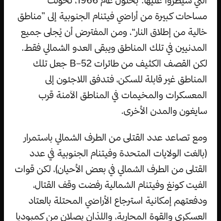
مساحات كبيرة من أراضي فيتنام الجنوبية إلى ”مناطق
خالية من إطلاق النار“، ومن المفترض أن يُجلى جميع
المدنيين في تلك المناطق ويبقى العدو الشمالي فقط.
لكن القصف الكثيف من طائرات B–52 جعل تلك
المناطق غير قابلة للسكن، فتدفق اللاجئون إلى
المعسكرات والمخيمات في المناطق الآمنة قرب
سايغون والمدن الأخرى.
ومع تصاعد عدد القتلى من الطرف الشمالي باستمرار
(بالغت الولايات المتحدة وفيتنام الجنوبية في عدد
القتلى من الطرف الشمالي في بعض الأحيان)، لكن قوات
الفيت كونغ وفيتنام الشمالية رفضت وقف القتال،
ودفعتهم إمكانية استرجاع الأراضي المحتلة بالعتاد
العسكري والقوة المحاربة، واللذان يصلان من كمبوديا