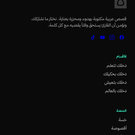
قصص عربية مكتوبة بهدوء، ومحرّرة بعناية. نختار ما نشاركك،
ونؤمن أن القارئ يستحقّ وقتاً يقضيه مع كل كلمة.
الأقسام
دخلك تتعلم
دخلك بحكيلك
دخلك بتعيش
دخلك بالعالم
المنصّة
خسة
أقصوصة