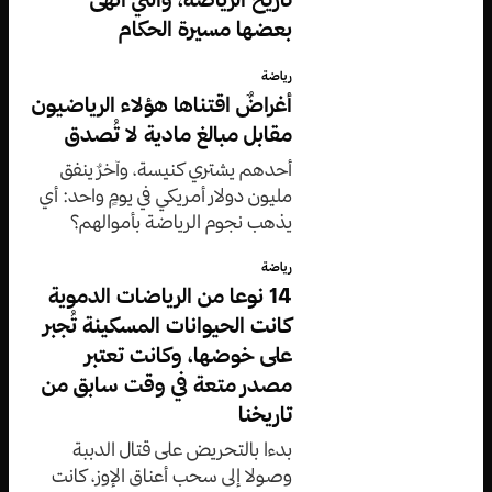
بعضها مسيرة الحكام
رياضة
أغراضٌ اقتناها هؤلاء الرياضيون
مقابل مبالغ مادية لا تُصدق
أحدهم يشتري كنيسة، وآخرٌ ينفق
مليون دولار أمريكي في يومٍ واحد: أي
يذهب نجوم الرياضة بأموالهم؟
رياضة
14 نوعا من الرياضات الدموية
كانت الحيوانات المسكينة تُجبر
على خوضها، وكانت تعتبر
مصدر متعة في وقت سابق من
تاريخنا
بدءا بالتحريض على قتال الدببة
وصولا إلى سحب أعناق الإوز، كانت