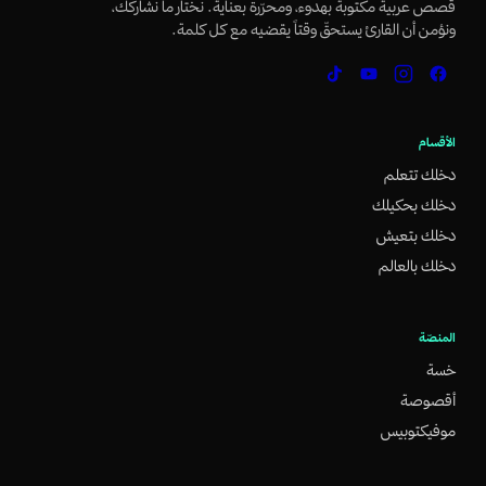
قصص عربية مكتوبة بهدوء، ومحرّرة بعناية. نختار ما نشاركك،
ونؤمن أن القارئ يستحقّ وقتاً يقضيه مع كل كلمة.
الأقسام
دخلك تتعلم
دخلك بحكيلك
دخلك بتعيش
دخلك بالعالم
المنصّة
خسة
أقصوصة
موفيكتوبيس