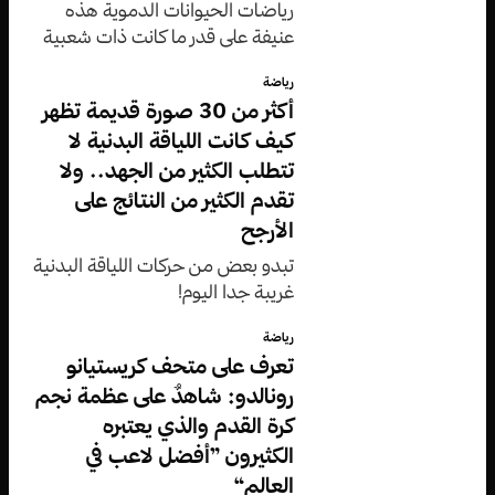
رياضات الحيوانات الدموية هذه
عنيفة على قدر ما كانت ذات شعبية
كبيرة.
رياضة
أكثر من 30 صورة قديمة تظهر
كيف كانت اللياقة البدنية لا
تتطلب الكثير من الجهد.. ولا
تقدم الكثير من النتائج على
الأرجح
تبدو بعض من حركات اللياقة البدنية
غريبة جدا اليوم!
رياضة
تعرف على متحف كريستيانو
رونالدو: شاهدٌ على عظمة نجم
كرة القدم والذي يعتبره
الكثيرون ”أفضل لاعب في
العالم“