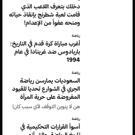
دخلك بتعرف اللاعب الذي
قامت لعبة شطرنج بإنقاذ حياته
ومنحه عفواً من الإعدام!
رياضة
أغرب مباراة كرة قدم في التاريخ:
باربادوس ضد غرينادا في عام
1994
رياضة
السعوديات يمارسن رياضة
الجري في الشوارع تحديا للقيود
المفروضة على حرية المرأة
هن لا ينوين التوقف لأي سبب كان!
رياضة
أسوأ القرارات التحكيمية في
تاريخ الرياضة، والتي أنهى