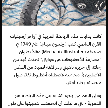
كانت بدايات هذه الرياضة الغريبة في أواخر أربعينيات
القرن الماضي، كتب (ويلمون مينارد) عام 1949 في
صحيفة (Mechanix Illustrated) مقالاً بعنوان
”مصارعة الأخطبوطات هي هوايتي“ تحدث فيه عن
رحلته إلى جزيرة تاهيتي ومرافقته لصياد من السكان
الأصليين في محاولته لاصطياد أخطبوط يُقدّر طول
مجساته بـ7.5 أمتار.
وعلى الرغم من وجود تشابه بين هذه الرياضة غير
الدموية -التي ما لبثت أن انخفضت شعبيتها على طول