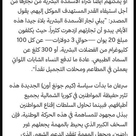
أو يمكنهم أيضا شراء الأسمدة البشرية من تجارها من
أجل استيفاء القدر المستهدف الموكل إليهم، يقول
المصدر: ”يبلي تجار الأسمدة البشرية بلاءً جيدا هذه
الأيام، يبدو أن تجارتهم ازدهرت كثيراً، حيث يكلفون
مبلغ 20 يوان —حوالي 3 دولارات— عن كل 100
كليوغرام من الفضلات البشرية، أو 300 كلغ عن
السماد الطبيعي. عادة ما تدفع النساء الشابات اللواتي
يعملن في المطاعم ومحلات التجميل نقداً“.
سرعان ما بدأت سياسة (كيم جونغ أون) الجديدة هذه
تثير حفيظة المواطنين في كوريا الشمالية بجميع
أطيافهم، فبينما تحاول السلطات إقناع المواطنين
ببذل مجهود للمساهمة في هذه الحركة الوطنية، فإن
السخف الكبير الذي يحيط بالمهمة يجعلهم غير
راضين، ويجعل المهمة تفقد الدعم الشعبي الذي