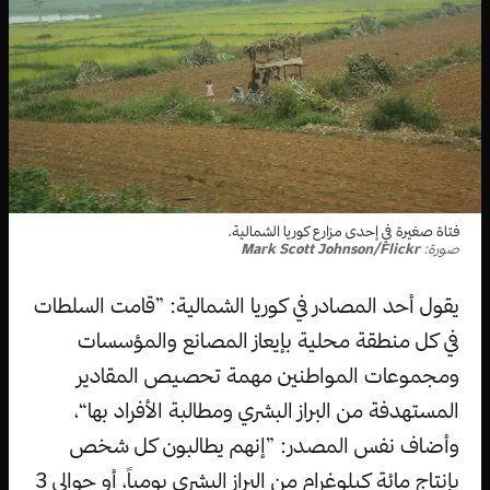
فتاة صغيرة في إحدى مزارع كوريا الشمالية.
صورة:
Mark Scott Johnson/Flickr
يقول أحد المصادر في كوريا الشمالية: ”قامت السلطات
في كل منطقة محلية بإيعاز المصانع والمؤسسات
ومجموعات المواطنين مهمة تحصيص المقادير
المستهدفة من البراز البشري ومطالبة الأفراد بها“،
وأضاف نفس المصدر: ”إنهم يطالبون كل شخص
بإنتاج مائة كيلوغرام من البراز البشري يومياً، أو حوالي 3