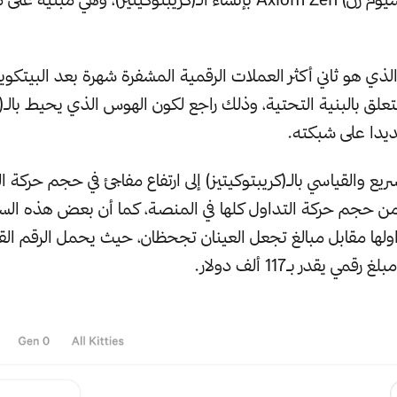
، الذي هو ثاني أكثر العملات الرقمية المشفرة شهرة بعد البيتكوي
لق بالبنية التحتية، وذلك راجع لكون الهوس الذي يحيط بالـ(ك
دا على شبكته.
ريع والقياسي بالـ(كريبتوكيتيز) إلى ارتفاع مفاجئ في حجم حركة ا
بالمائة من حجم حركة التداول كلها في المنصة، كما أن بعض هذه ال
اولها مقابل مبالغ تجعل العينان تجحظان، حيث يحمل الرقم ال
ي يقدر بـ117 ألف دولار.