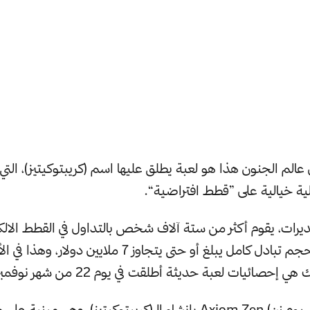
عالم الجنون هذا هو لعبة يطلق عليها اسم (كريبتوكيتيز)، الت
لية خيالية على ”قطط افتراضية“.
يرات، يقوم أكثر من ستة آلاف شخص بالتداول في القطط الالكت
الافتراضية، مع حجم تبادل كامل يبلغ أو حتى يتجاوز 7 ملايين 
ئيات لعبة حديثة أطلقت في يوم 22 من شهر نوفمبر الفارط فقط.
قامت شركة (أكسيوم زن) Axiom Zen بإنشاء الـ(كريبتوكيتيز)، وهي م