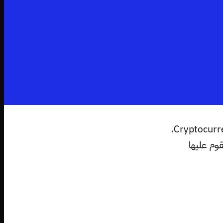
أصبح الجميع في الآونة الأخيرة يتحدث حول العملات الرقمية المشفرة Cryptocurrencies،
وم عليها