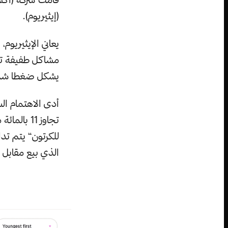
(إيثيريوم).
يعاني الإيثيريوم
مشاكل طفيفة تتع
يشكل ضغطا شدي
أدى الاهتمام الس
تجاوز 11 
للكرتون“ يتم تد
الذي بيع مقابل مبلغ رقم