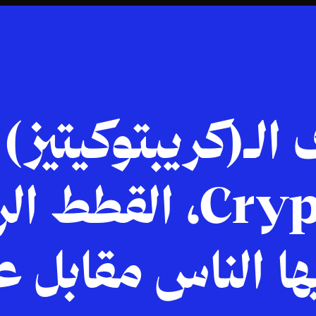
لـ(كريبتوكيتيز)
CryptoKitties، الق
يها الناس مقابل 