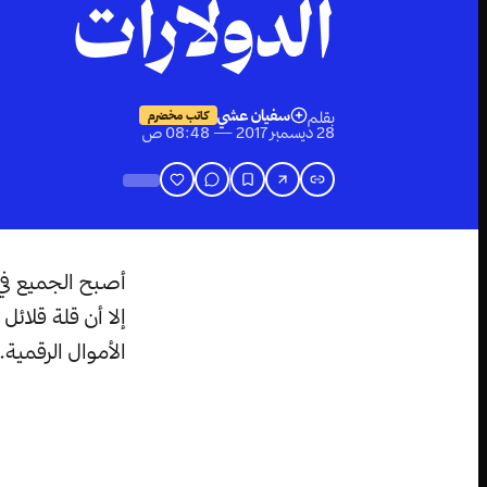
الدولارات
سفيان عشي
بقلم
كاتب مخضرم
28 ديسمبر 2017 — 08:48 ص
إلا أن قلة قلائ
الأموال الرقمية.