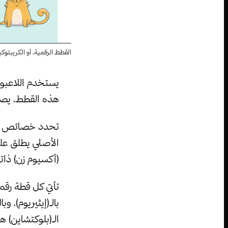
القطط الرقمية، أو الكريبتوك
يستخدم اللاعبون
هذه القطط، يصبح
تحدد خصائص الق
(أكسيوم زن) ذاته
تأتي كل قطة رقم
بالـ(إيثيريوم)، و
الـ(بلوكتشاين) ه