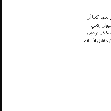
لف دولار لدى البعض منها، كما أن
يوان رقمي
م بيع مرة ثانية خلال يومين