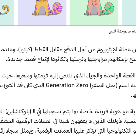
يتيز معروضة للبيع
 عملة الإيثيريوم من أجل الدفع مقابل القطط (كيتيز)، وعندما 
 بإمكانهم مزاوجتها وتربيتها وتكاثرها لإنتاج قطط جديدة.
طة الواحدة والجيل الذي تنتمي إليه قيمتها وسعرها، حيث أ
الأصلي يطلق عليه اسم (جيل الصفر) eneration Zero
ا.
ية مع هوية فريدة خاصة بها يتم تسجيلها في الـ(بلوكتشاين) 
بالنسبة لأولئك الذين لا يفقهون شيئا في العملات الرقمية المشفّر
و التكنولوجيا التي ترتكز عليها العملات الرقمية، ويمثل سجلا رق