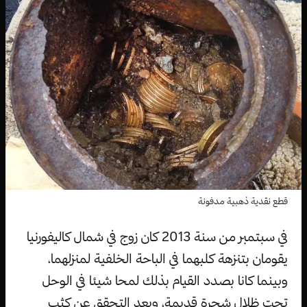
قطع نقدية ذهبية مدفونة
في سبتمبر من سنة 2013 كان زوج في شمال كاليفورنيا
يقومان بتنزهة كلبهما في الباحة الخلفية لمنزلهما،
وبينما كانا بصدد القيام بذلك لمحا شيئا في الوحل
تحت ظلال شجرة قديمة، وبعد التحقق عن كثب