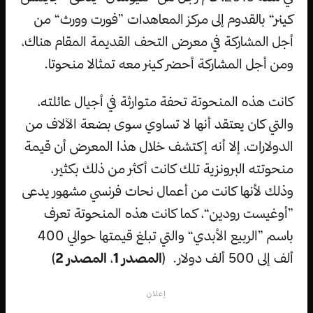
كينر“ بالقدوم إلى مركز المعاهدات ”فورت وورث“ من
أجل المشاركة في معرض التحف القديمة المقام هناك،
ومن أجل المشاركة أحضر كينر معه تمثالا منحوتا.
كانت هذه المنحوتة تحفة متوارثة في أجيال عائلته،
والتي كان يعتقد أنها لا تساوي سوى بضعة الآلاف من
الدولارات، إلا أنه إكتشف خلال هذا المعرض أن قيمة
منحوتته البرونزية تلك كانت أكثر من ذلك بكثير،
وذلك لأنها كانت من أعمال نحات فرنسي مشهور يدعى
”أوغيست رودين“، كما كانت هذه المنحوتة تعرف
باسم ”الربيع الأبدي“ والتي تبلغ قيمتها حوالي 400
ألف إلى 500 ألف دولار. (
المصدر 1
،
المصدر 2
)
إعلان