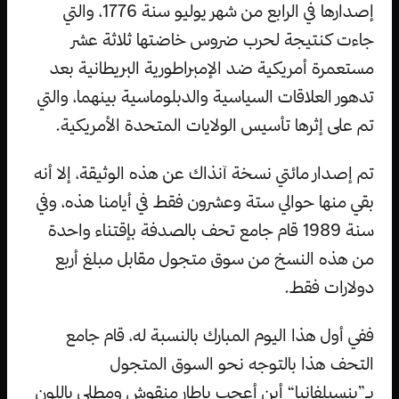
إصدارها في الرابع من شهر يوليو سنة 1776، والتي
جاءت كنتيجة لحرب ضروس خاضتها ثلاثة عشر
مستعمرة أمريكية ضد الإمبراطورية البريطانية بعد
تدهور العلاقات السياسية والدبلوماسية بينهما، والتي
تم على إثرها تأسيس الولايات المتحدة الأمريكية.
تم إصدار مائتي نسخة آنذاك عن هذه الوثيقة، إلا أنه
بقي منها حوالي ستة وعشرون فقط في أيامنا هذه، وفي
سنة 1989 قام جامع تحف بالصدفة بإقتناء واحدة
من هذه النسخ من سوق متجول مقابل مبلغ أربع
دولارات فقط.
ففي أول هذا اليوم المبارك بالنسبة له، قام جامع
التحف هذا بالتوجه نحو السوق المتجول
بـ”بنسيلفانيا“ أين أعجب بإطار منقوش ومطلي باللون