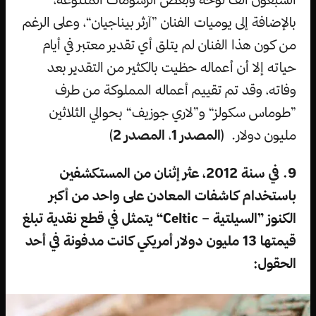
بالإضافة إلى يوميات الفنان ”آرثر بيناجيان“، وعلى الرغم
من كون هذا الفنان لم يتلق أي تقدير معتبر في أيام
حياته إلا أن أعماله حظيت بالكثير من التقدير بعد
وفاته، وقد تم تقييم أعماله المملوكة من طرف
”طوماس سكولز“ و”لاري جوزيف“ بحوالي الثلاثين
مليون دولار. (
المصدر 1
،
المصدر 2
)
9. في سنة 2012، عثر إثنان من المستكشفين
باستخدام كاشفات المعادن على واحد من أكبر
الكنوز ”السيلتية – Celtic“ يتمثل في قطع نقدية تبلغ
قيمتها 13 مليون دولار أمريكي كانت مدفونة في أحد
الحقول: