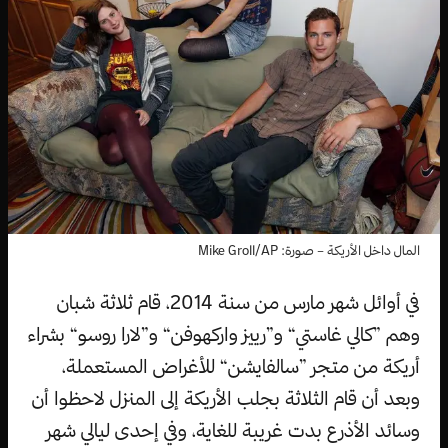
المال داخل الأريكة – صورة: Mike Groll/AP
في أوائل شهر مارس من سنة 2014، قام ثلاثة شبان
وهم ”كالي غاستي“ و”رييز واركهوفن“ و”لارا روسو“ بشراء
أريكة من متجر ”سالفايشن“ للأغراض المستعملة،
وبعد أن قام الثلاثة بجلب الأريكة إلى المنزل لاحظوا أن
وسائد الأذرع بدت غريبة للغاية، وفي إحدى ليالي شهر