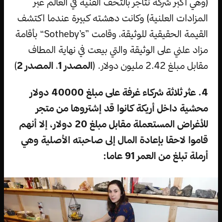
(وهي أكبر شركة تتاجر بالتحف الفنية في العالم عبر
المزادات العلنية) وكانت دهشته كبيرة عندما اكتشف
القيمة الحقيقية للوثيقة، وقامت ”Sotheby’s“ بأقامة
مزاد علني على الوثيقة والتي بيعت في نهاية المطاف
مقابل مبلغ 2.42 مليون دولار. (
المصدر 1
،
المصدر 2
)
4. عثر ثلاثة شركاء غرفة على مبلغ 40000 دولار
محشية داخل أريكة كانوا قد إشتروها من متجر
للأغراض المستعملة مقابل مبلغ 20 دولار، إلا أنهم
قاموا لاحقا بإعادة المال إلى صاحبته الأصلية وهي
أرملة تبلغ من العمر 91 عاما: