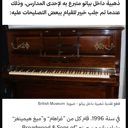
ذهبية داخل بيانو متبرع به لإحدى المدارس، وذلك
عندما تم جلب خبير للقيام ببعض التصليحات عليه:
قطع نقدية ذهبية داخل بيانو – صورة: British Museum
في سنة 1996، قام كل من ”غراهام“ و”ميغ هيمينغز“
بشراء بيانو من صنع ”Broadwood & Sons of