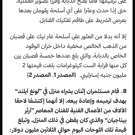
على ترميمها؛ قاما بفتح الدبابة وقررا تصوير العملية،
حتى إذا حدث وعثرا على أي أسلحة يقومان بعدها
بعرض الشريط على طاقم تفكيك القنابل.
إلا أنه بدلا من العثور على أسلحة عثر نيك على قضبان
من الذهب الخالص مخفية داخل خزان الوقود
الخاص بالدبابة، والتي بلغ عددها خمسة قضبان يزن
كل منها قرابة الست كيلوغرامات بلغت قيمتها 2
مليون جنيه إسترليني. (
المصدر 1
،
المصدر 2
)
8. قام مستثمران إثنان بشراء منزل في ”لونغ آيلند“
بهدف ترميمه وإعادة بيعه، إلا أنهما إكتشفا لاحقا
الآلاف من الأعمال الفنية للفنان المعاصر ”آرثر
بيناجيان“ والذي كان يقطن في ذلك المنزل، وتبلغ
قيمة تلك اللوحات اليوم حوالي الثلاثين مليون دولار: