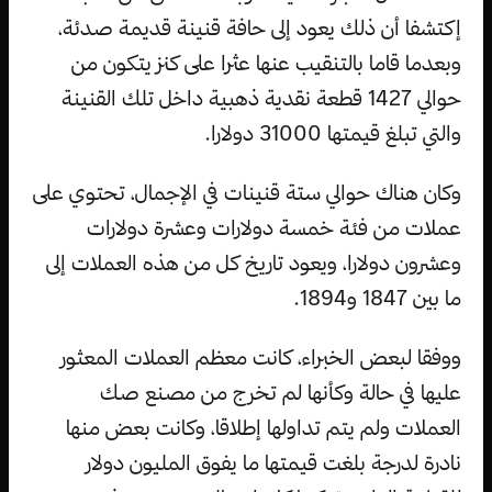
إكتشفا أن ذلك يعود إلى حافة قنينة قديمة صدئة،
وبعدما قاما بالتنقيب عنها عثرا على كنز يتكون من
حوالي 1427 قطعة نقدية ذهبية داخل تلك القنينة
والتي تبلغ قيمتها 31000 دولارا.
وكان هناك حوالي ستة قنينات في الإجمال، تحتوي على
عملات من فئة خمسة دولارات وعشرة دولارات
وعشرون دولارا، ويعود تاريخ كل من هذه العملات إلى
ما بين 1847 و1894.
ووفقا لبعض الخبراء، كانت معظم العملات المعثور
عليها في حالة وكأنها لم تخرج من مصنع صك
العملات ولم يتم تداولها إطلاقا، وكانت بعض منها
نادرة لدرجة بلغت قيمتها ما يفوق المليون دولار