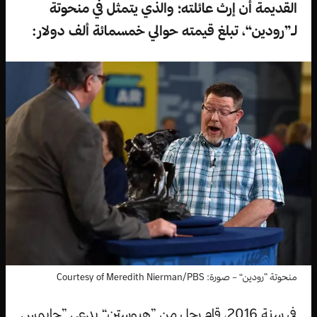
القديمة أن إرث عائلته؛ والذي يتمثل في منحوتة
لـ”رودين“، تبلغ قيمته حوالي خمسمائة ألف دولار:
منحوتة ”رودين“ – صورة: Courtesy of Meredith Nierman/PBS
في سنة 2016، قام رجل من ”هيوستن“ يدعى ”جايمس