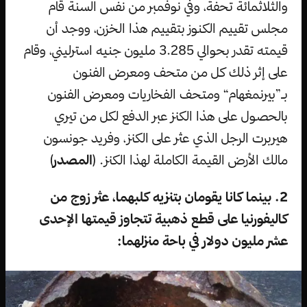
والثلاثمائة تحفة، وفي نوفمبر من نفس السنة قام
مجلس تقييم الكنوز بتقييم هذا الخزن، ووجد أن
قيمته تقدر بحوالي 3.285 مليون جنيه استرليني، وقام
على إثر ذلك كل من متحف ومعرض الفنون
بـ”بيرنمغهام“ ومتحف الفخاريات ومعرض الفنون
بالحصول على هذا الكنز عبر الدفع لكل من تيري
هيربرت الرجل الذي عثر على الكنز، وفريد جونسون
مالك الأرض القيمة الكاملة لهذا الكنز. (
المصدر
)
2. بينما كانا يقومان بتنزيه كلبهما، عثر زوج من
كاليفورنيا على قطع ذهبية تتجاوز قيمتها الإحدى
عشر مليون دولار في باحة منزلهما: