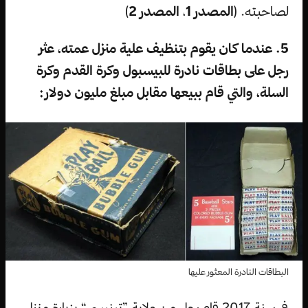
لصاحبته. (
المصدر 1
،
المصدر 2
)
5. عندما كان يقوم بتنظيف علية منزل عمته، عثر
رجل على بطاقات نادرة للبيسبول وكرة القدم وكرة
السلة، والتي قام ببيعها مقابل مبلغ مليون دولار:
البطاقات النادرة المعثور عليها
في سنة 2017 قام رجل من ولاية ”تينيسي“ بزيارة منزل