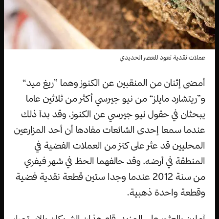
عملات نقدية تعود للعصر الحديدي
أمضى إثنان من المنقبين عن الكنوز وهما ”ريغ ميد“
و”ريتشارد مايلز“ من نيو جيرسي أكثر من ثلاثين عاما
يبحثان في حقول نيو جيرسي عن الكنوز، وقد بدآ ذلك
عندما سمعا إحدى الشائعات مفادها أن أحد المزارعين
المحليين قد عثر على كنز من العملات الفضية في
المنطقة في أرضه، وقد حالفهما الحظ في شهر فيفري
من سنة 2012 عندما وجدا ستين قطعة نقدية فضية
وقطعة واحدة ذهبية.
آملين بالعثور على المزيد، قام هذان الشريكان بالإستمرار