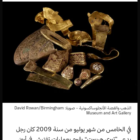
الذهب والفضة الأنجلوساكسونية – صورة: David Rowan/Birmingham
Museum and Art Gallery
في الخامس من شهر يوليو من سنة 2009 كان رجل
يدعى ”تيري هربيرت“ يقوم بعمليات تفتيش في أرض