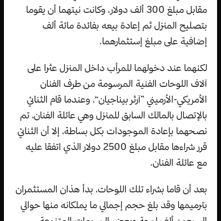
مقابل مبلغ 300 ألف دولار، وكانت نيتهما أن يقوما
بتصليح المنزل ثم إعادة بيعه بفائدة مائة ألف
إضافية على مبلغ إستثمارهما.
لكنهما عند دخولهما للمرأب داخل المنزل عثرا على
آلاف اللوحات الفنية المرسومة من طرف الفنان
الأمريكي-الأرميني ”آرثر بيناجيان“، وعندما قام الثنائي
بالإتصال بالمالك السابق للمنزل وهي عائلة الفنان، تم
نصحهما بإعادة الموجودات بكل بساطة، إلا أن الثنائي
قرر شراءها مقابل مبلغ 2500 دولار الذي اتفقا عليه
مع عائلة الفنان.
بعد أن قاما بشراء تلك اللوحات، بدأ هذان المستثمران
بترميمها وقد بلغ حجم إجمالي ما يملكانه منها حوالي
السبعون ألف لوحة وبعض الرسومات المتنوعة،