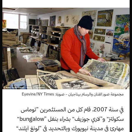
مجموعة صور الفنان والرسام بيناجيان – صورة: Eyevine/NY Times
في سنة 2007، قام كل من المستثمرين ”توماس
سكولتز“ و”لاري جوزيف“ بشراء بنغل ”bungalow“
مهترئ في مدينة نيويورك وبالتحديد في ”لونغ آيلند“