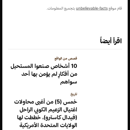
قام موقع
unbelievable-facts
بتجميع المعلومات.
اقرأ أيضاً
قصص من الواقع
10 أشخاص صنعوا المستحيل
من أفكارٍ لم يؤمن بها أحد
سواهم
تاريخ
خمس (5) من أغبى محاولات
اغتيال الزعيم الكوبي الراحل
(فيدال كاسترو)، خططت لها
الولايات المتحدة الأمريكية