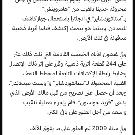
محروثة حديثا بالقرب من ”هامرويتش“
بـ”ستافوردشاير“ في انجلترا باستعمال جهاز كاشف
للمعادن، وبينما هو يبحث إكتشف قطعا أثرية ذهبية
مدفونة في تلك الأرض.
وفي غضون الأيام الخمسة القادمة التي تلت ذلك عثر
على 244 قطعة أثرية ذهبية وقرر على إثر ذلك الإتصال
بضابط رابطة الإكشافات التابعة لمخطط التحف
الفنية المحمولة لـ”ستانفوردشاير“ و”ويست ميدلاندز“،
وبعد أن حصل على تصريح من قبل مالك الأرض الذي
يدعى ”فريد جونسون“، قام بإجراء عملية تنقيب
واسعة من أجل العثور على باقي الكنز.
وفي سنة 2009 تم العثور على ما يفوق الألف