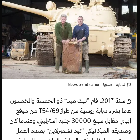
كنز الدبابة – صورة: News Syndication
في سنة 2017، قام ”نيك ميد“ ذو الخمسة والخمسين
عاما بشراء دبابة روسية من طراز T54/69 من موقع
إيباي مقابل مبلغ 30000 جنيه أسترليني، وعندما كان
وصديقه الميكانيكي ”تود تشمبرلاين“ بصدد العمل