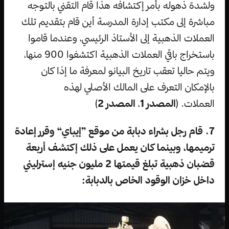
ولشدة ذهوله بأمر إكتشافه هذا قام التقني بالتوجه
مباشرة إلى مكتب إدارة المدرسة أين قام بتقديم تلك
العملات الذهبية إلى الأستاذ الرئيسي، وعندما قاموا
باستخراج باقي العملات الذهبية اكتشفوا 900 منها،
ويتم حاليا تعقب تاريخ البيانو لمعرفة ما إذا كان
بالإمكان التعرف على المالك الأصلي لهذه
العملات. (
المصدر 1
،
المصدر 2
)
7. قام رجل بشراء دبابة من موقع ”إيباي“ وقرر إعادة
ترميمها، وبينما كان يعمل على ذلك إكتشف أربعة
قضبان ذهبية تبلغ قيمتها 2 مليون جنيه إسترليني
داخل خزان الوقود الخاص بالدبابة: