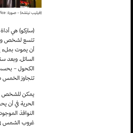
(فيليب نيتشه) – صورة: Frederieke van der Molen/Vice
(ساركو) هي أداة
تتسع لشخص واحد
أن يموت بملء إر
السائل، وبعد ست
الكحول – بحسب م
تتجاوز الخمس دق
يمكن للشخص الجا
الحرية في أن يحج
النوافذ الموجود
غروب الشمس في م