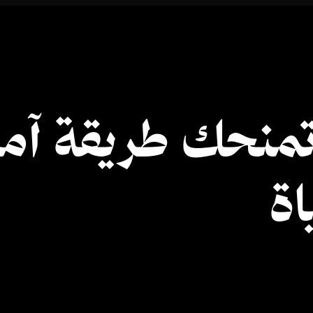
 تمنحك طريقة آم
اة