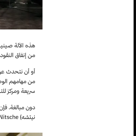
هذه الآلة صينية
من إنفاق النقود 
أو أن نتحدث عن
من مهامهم الوضي
سريعة ومركز للت
نيتشه) Phillip Nitsche بصنع هذه الآلة، الرجل الملقب بـ(طبيب الموت) أو Dr. Death.