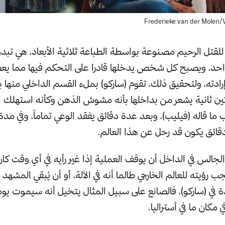
 للقتل الرحيم مصنوعة بواسطة الطباعة ثلاثية الأبعاد، هي تبد
، ويصبح كل شخص يدخلها قادرا على التحكم فيها مما يعطي
ادته، ولتحقيق ذلك، تقوم (ساركو) بملء القسم الداخلي منها با
ين ثانية يشعر من بداخلها بأنه مشوش الذهن وكأنه استهلك ا
ا قاله (فيليب)، وبعد عدة دقائق يفقد الوعي تماماً، وفي مدة
ائق يكون قد رحل عن هذا العالم.
لس في الداخل أن يوقف العملية إذا غير رأيه في أي وقت كان، 
ب رؤيته للعالم الخارجي طالما أنه في الآلة، أو أن يُبقي المشهد
ة في (ساركو)، فالصانع على سبيل المثال يتخيل أنه سيموت يوما
كان ما في أستراليا.