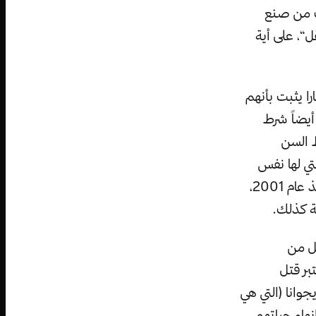
دف من صنع
“، على أية
ا يثبت بأنهم
أيضاً شرط
 السن
يات المتحدة التي لها نفس
الآراء حول الموضوع مثل كبعض الدول الأوروبية على غرار هولندا، حيث أنه منذ عام 2001،
ة كذلك.
كل من
بر قتل
وانا (التي هي
نهاء حياتهم