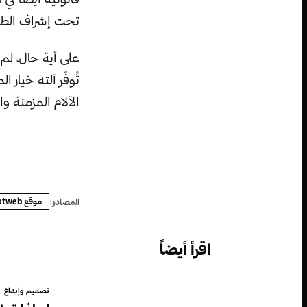
تحت إشراف الطب
على أية حال، لم
تُوفّر آلته خيا
الآلام المزمنة 
موقع thenextweb
المصادر:
اقرأ أيضاً
تصميم وإبداع