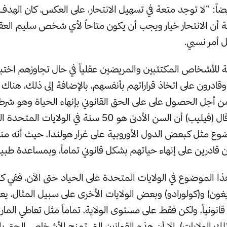
أيضاً: ”لا توجد متعة في تسهيل الانتحار، على العكس، كان اله
ة أن الانتحار خيار ويجب أن يكون متاحاً لأي شخص سليم العقل
 أمر نسبي.
ة للأشخاص المكتئبين والمريضين عقلياً في حال تجاوزهم اختبار
قادرون على اتخاذ قراراتهم بأنفسهم، بالإضافة إلى ذلك، هناك 
 أجل الحصول على على الحق القانوني بإنهاء الحياة وهو شرط
القانونية، حيث قال (فيليب) أن السن الأدنى هو 50 سنة في الولا
 قادرين على إنهاء حياتهم بشكل قانوني تماماً، وبمساعدة طبي
ذا الموضوع في الولايات المتحدة على الحياد حتى الآن، ففي 
وريغون) و(كولورادو) وبعض الولايات الأخرى على سبيل المثال، يعت
نياً، ولكن فقط على مستوى الولاية، تماماً مثل تعاطي الماريج
 تلك الولايات)، إلا أن هذه القوانين التي تمنح الأشخاص الحق بإ