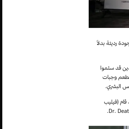
دة رديئة بدلاً
ين قد سئموا
 مطعم وجبات
نس البشري.
 لقد قام (فيليب