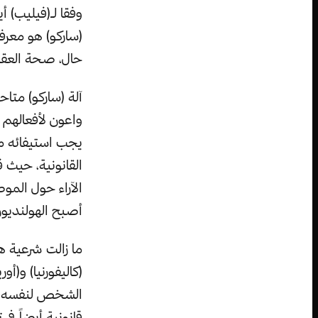
وفقا لـ(فيليب) 
(ساركو) هو معرف
حال، صحة العقل
آلة (ساركو) متاح
واعون لأفعالهم و
يجب استيفائه من
أصبح الهولنديون
ما زالت شرعية ه
(كاليفورنيا) و(أ
الشخص لنفسه قانو
قانونية أيضاً في