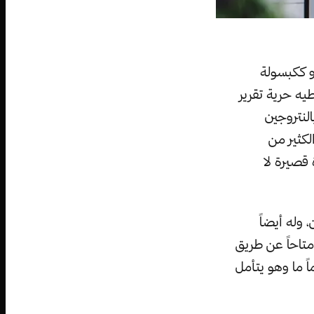
و ككبسولة
ه حرية تقرير
لنتروجين
لكثير من
 قصيرة لا
وله أيضاً
 متاحاً عن طريق
ً ما وهو يتأمل