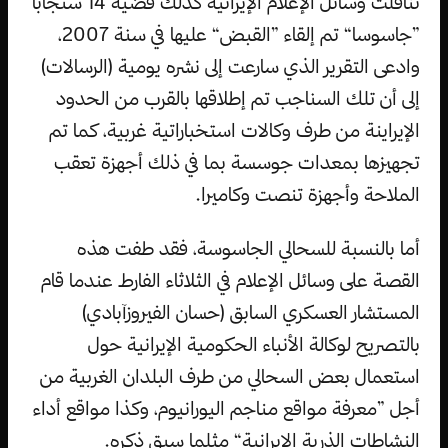
تناقلت وسائل الإعلام الإيرانية كذلك قضية 14 سنجابا
”جاسوسا“ تم إلقاء ”القبض“ عليها في سنة 2007،
وادعى التقرير الذي سارعت إلى نشره يومية (الرسالات)
إلى أن تلك السناجب تم إطلاقها بالقرب من الحدود
الإيراينة من طرف وكالات استخباراتية غربية، كما تم
تجهيزها بمعدات جوسسة بما في ذلك أجهزة تعقب
الملاحة وأجهزة تنصت وكاميرا.
أما بالنسبة للسحالي الجاسوسة، فقد طفت هذه
القصة على وسائل الإعلام في الثلاثاء الفارط عندما قام
المستشار العسكري السابق (حسان الفيروزآبادي)
بالتصريح لوكالة الأنباء الحكومية الإيرانية حول
استعمال بعض السحالي من طرف البلدان الغربية من
أجل ”معرفة مواقع مناجم اليورانيوم، وكذا مواقع أداء
النشاطات الذرية الإيرانية“ مثلما سبق ذكره.