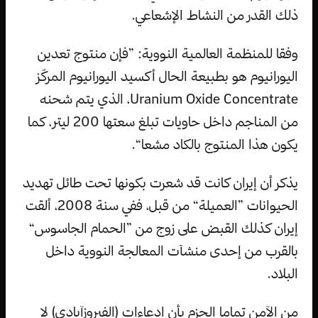
ذلك القدر من النشاط الإشعاعي.
وفقا للمنظمة العالمية النووية: ”فإن منتوج تعدين
اليورانيوم هو بطبيعة الحال أكسيد اليورانيوم المركّز
Uranium Oxide Concentrate، الذي يتم شحنه
من المناجم داخل حاويات تبلغ سعتها 200 ليتر، كما
يكون هذا المنتوج بالكاد مشعا“.
يذكر أن إيران كانت قد شعرت بكونها تحت طائل تهديد
الحيوانات ”العميلة“ من قبل، ففي سنة 2008، ألقت
إيران كذلك القبض على زوج من ”الحمام الجاسوس“
بالقرب من إحدى منشآت المعالجة النووية داخل
البلاد.
من الآمن تماما الجزم بأن ادعاءات (الفيروزآبادي) لا