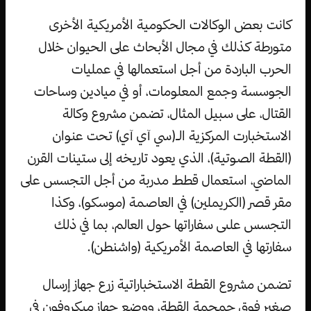
كانت بعض الوكالات الحكومية الأمريكية الأخرى
متورطة كذلك في مجال الأبحاث على الحيوان خلال
الحرب الباردة من أجل استعمالها في عمليات
الجوسسة وجمع المعلومات، أو في ميادين وساحات
القتال، على سبيل المثال، تضمن مشروع وكالة
الاستخبارت المركزية الـ(سي آي آي) تحت عنوان
(القطة الصوتية)، الذي يعود تاريخه إلى ستينات القرن
الماضي، استعمال قطط مدربة من أجل التجسس على
مقر قصر (الكريملين) في العاصمة (موسكو)، وكذا
التجسس علىى سفاراتها حول العالم، بما في ذلك
سفارتها في العاصمة الأمريكية (واشنطن).
تضمن مشروع القطة الاستخباراتية زرع جهاز إرسال
صغير فوق جمجمة القطة، ووضع جهاز ميكروفون في