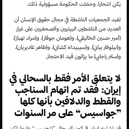
يكن انتحارا، وحمّلت الحكومة مسؤولية ذلك.
تفيد الجمعيات الناشطة في مجال حقوق الإنسان أن
العديد من الناشطين البيئيين والصحفيين على غرار
(أمير حسين الخاليقي)، و(هومان جوقار)، و(مراد تهباز)،
و(نيلوفار بياني)، و(سيبيداه كشاني)، و(طاهر غاديريان)،
و(سام راجابي) ما يزالون قيد الاحتجاز.
لا يتعلق الأمر فقط بالسحالي في
إيران: فقد تم اتهام السناجب
والقطط والدلافين بأنها كلها
”جواسيس“ على مر السنوات
قد تشتبه إيران في كون السحالي ”تتجسس“ عليها، لكن