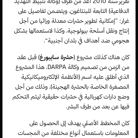
تقرير سنة 2010 أعد من طرف (وكالة تثبيط التهديد
الدفاعية) التابعة للبنتاغون، ويتضمن تفاصيل على
غرار: ”إمكانية تطوير حشرات معدلة وراثيا من أجل
إنتاج ونقل أسلحة بيولوجية، وكذا لاستعمالها بشكل
هجومي ضد أهداف في بلدان أجنبية“.
كان هناك كذلك مشروع (
حشرة سايبورغ
) قبل عقد
من الزمن من تصميم وكالة DARPA، هذا المشروع
الذي أطلق عليه اسم (الأنظمة الإلكتروميكانيكية
المصغرة الخاصة بالحشرة الهجينة)، وذلك من أجل
وضع دارات كهربائية في حشرات حقيقية ليتم التحكم
فيها عن بعد من طرف البشر.
كان المخطط الأصلي يهدف إلى الحصول على
المعلومات باستعمال أنواع مختلفة من المجسات