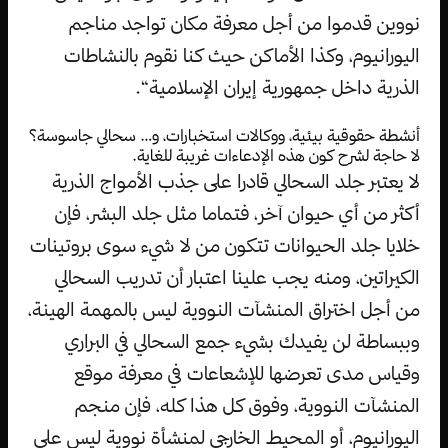
نووين قدموا من أجل معرفة مكان تواجد مناجم
اليورانيوم، وكذا الأماكن حيث كنا نقوم بالنشاطات
الذرية داخل جمهورية إيران الإسلامية“.
أنشطة حقوقية بيئية، ووكالات استخبارات، و… سحالي جاسوسة؟
لا حاجة لشرح كون هذه الإدعاءات غريبة للغاية.
لا يعتبر جلد السحالي قادرا على جذب الأمواج الذرية
أكثر من أي حيوان آخر، فتماما مثل جلد البشر، فإن
خلايا جلد الحيوانات تتكون من لا شيء سوى بروتينات
الكيراتين، ومنه يجب علينا اعتبار أن تدريب السحالي
من أجل اختراق المنشآت النووية ليس بالمهمة الهينة،
وببساطة لن يفيدك بشيء جمع السحالي في البراري
وقياس مدى تعرضها للإشعاعات في معرفة موقع
المنشآت النووية، وفوق كل هذا كله، فإن منجم
اليورانيوم، أو المحيط الخارجي لمنشأة نووية ليس على