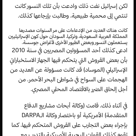
لكن إسرائيل نفت ذلك وادعت بأن تلك النسور كانت
تنتمي إلى محمية طبيعية، وطالبت بإرجاعها كذلك.
كانت هناك العديد من الإدعاءات على مر السنوات مصدرها
المملكة العربية السعودية، وتركيا، السودان حول كون الإسرائيليين
يستعملون النسور وبعض الطيور الأخرى لأغراض جوسسة.
ادعى كذلك أحد المسؤولين المصريين في سنة 2010
بأن بعض القروش التي يتحكم فيها الجهاز الاستخباراتي
الإسرائيلي (الموساد) قد كانت مسؤولة عن العديد من
الهجمات على السواح في شواطئ البحر الأحمر، من
أجل إلحاق الضرر بالاقتصاد المحلي المصري.
في أثناء ذلك، قامت (وكالة أبحاث مشاريع الدفاع
المتقدمة) الأمريكية أو باختصار وكالة الـDARPA
بإجراء بعض التجارب على القروش المتحكم فيها، كما
تقوم كذلك القوات البحرية الأمريكية بالتدرب مع