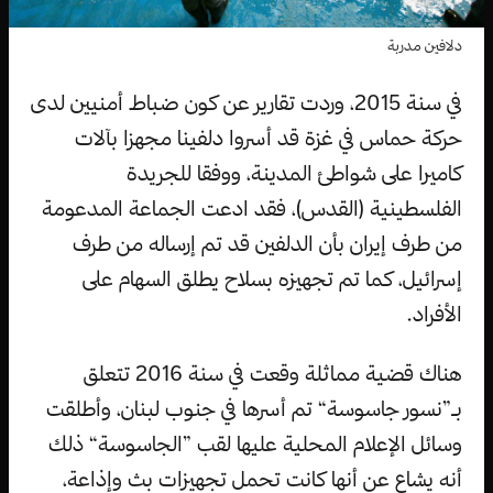
دلافين مدربة
في سنة 2015، وردت تقارير عن كون ضباط أمنيين لدى
حركة حماس في غزة قد أسروا دلفينا مجهزا بآلات
كاميرا على شواطئ المدينة، ووفقا للجريدة
الفلسطينية (القدس)، فقد ادعت الجماعة المدعومة
من طرف إيران بأن الدلفين قد تم إرساله من طرف
إسرائيل، كما تم تجهيزه بسلاح يطلق السهام على
الأفراد.
هناك قضية مماثلة وقعت في سنة 2016 تتعلق
بـ”نسور جاسوسة“ تم أسرها في جنوب لبنان، وأطلقت
وسائل الإعلام المحلية عليها لقب ”الجاسوسة“ ذلك
أنه يشاع عن أنها كانت تحمل تجهيزات بث وإذاعة،