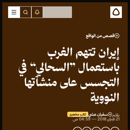
قصص من الواقع
إيران تتهم الغرب
باستعمال ”السحالي“ في
التجسس على منشآتها
النووية
سفيان عشي
بقلم
كاتب مخضرم
21 فبراير 2018 — 04:59 ص