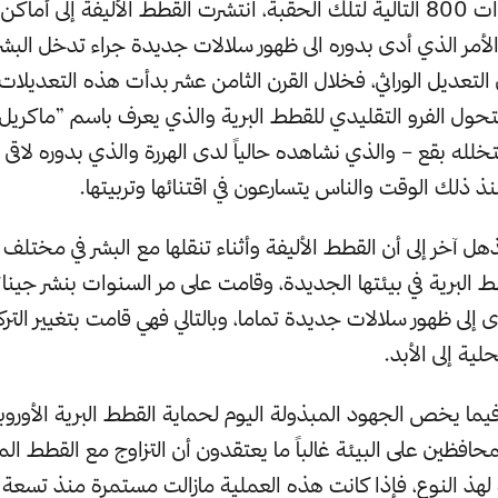
على مدى السنوات 800 التالية لتلك الحقبة، انتشرت القطط الأليفة إلى أم
 الأمر الذي أدى بدوره الى ظهور سلالات جديدة جراء تدخل البشر
التعديل الوراثي، فخلال القرن الثامن عشر بدأت هذه التعديلات ب
بتحول الفرو التقليدي للقطط البرية والذي يعرف باسم ”ماكريل“
خلله بقع – والذي نشاهده حالياً لدى الهررة والذي بدوره لاقى انت
ذ ذلك الوقت والناس يتسارعون في اقتنائها وتربيتها.
 آخر إلى أن القطط الأليفة وأثناء تنقلها مع البشر في مختلف أ
 البرية في بيئتها الجديدة، وقامت على مر السنوات بنشر جينات
 إلى ظهور سلالات جديدة تماما، وبالتالي فهي قامت بتغيير الترك
ية إلى الأبد.
يما يخص الجهود المبذولة اليوم لحماية القطط البرية الأوروب
لمحافظين على البيئة غالباً ما يعتقدون أن التزاوج مع القطط ال
 لهذ النوع، فإذا كانت هذه العملية مازالت مستمرة منذ تسعة 