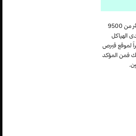
لطالما كانت القطط إحدى أكثر الحيوانات التي يحب البشر تربيتها وملاطفتها لأكثر من 9500
 إحدى الهياكل
اً لموقع قبرص
لك فمن المؤكد
ن.