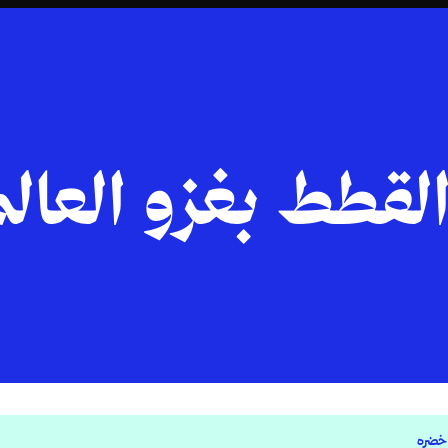
قطط بغزو العالم
خضره