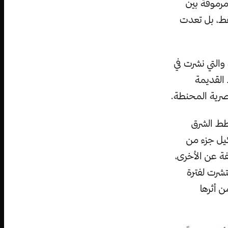
مرموقة بين
قط، بل تعدت
 والتي نشرت في
القديمة
صرية المحنطة.
قطط الشرق
يل جزء من
فة عن الأخرى،
شرت لفترة
 من أثرها