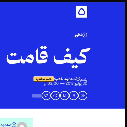
تطور
كيف قامت ال
محمود خضره
بقلم
كاتب مخضرم
30 يونيو 2017 — 03:00 م
محمود 