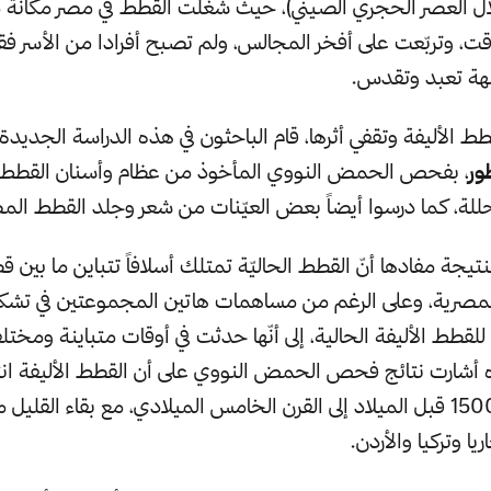
ال العصر الحجري الصيني)، حيث شغلت القطط في مصر مكانةً 
وقت، وتربّعت على أفخر المجالس، ولم تصبح أفرادا من الأسر ف
هة تعبد وتقدس.
قطط الأليفة وتقفي أثرها، قام الباحثون في هذه الدراسة الجديدة
ور
، بفحص الحمض النووي المأخوذ من عظام وأسنان القطط 
للة، كما درسوا أيضاً بعض العيّنات من شعر وجلد القطط الم
يجة مفادها أنّ القطط الحاليّة تمتلك أسلافاً تتباين ما بين 
المصرية، وعلى الرغم من مساهمات هاتين المجموعتين في تشك
قطط الأليفة الحالية، إلى أنّها حدثت في أوقات متباينة ومختل
 أشارت نتائج فحص الحمض النووي على أن القطط الأليفة انت
تراوحت ما بين 1500 قبل الميلاد إلى القرن الخامس الميلادي، مع بقاء القليل
ا وتركيا والأردن.