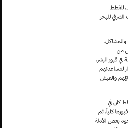
ل للقطط
 الشرقي للبحر
 والمشاكل،
س من
في قبور البشر،
ار لمساعدتهم
ازلهم والعيش
ط كان في
رها كلياً، ثم
جود بعض الأدلة