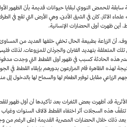
 سابقة للحمض النووي لبقايا حيوانات قديمة بأنّ الظهور الأو
ه علماء الآثار، كان في الشرق الأدنى، وهي الأرض التي تقع في الطرف
 أين ظهرت أولى الحضارات الإنسانية.
ف، أنّ الزراعة بطبيعة الحال تخفي خلفها العديد من المساوئ
ك المتعلقة بتهديد الفئران والجرذان للمزروعات، لذلك فلي
ّر هذه الحادثة كسبب في ظهور أولى القطط التي وجدت مدفونة 
يجة لهذه الظاهرة قام المزارعون بدورهم بإبقاء القطط في الجو
م الزراعي مقابل توفير الطعام لها والسماح لها بالدخول إلى من
الأثرية قد أظهرت بعض الثغرات بعد تأكيدها أن أوّل ظهور للقط
قفَّ هذه السجلات أثر اختفاء القطط لآلاف السنوات وغياب قبو
 بعد ذلك خلال الحضارات المصرية القديمة (على الرغم من و