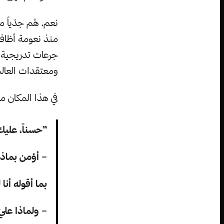
نعم، هُم جدّياً 
منذ نعومة أظاف
جرعات تدريجية م
ومعتقدات العال
في هذا المكان من
”حسناً، عليك
– أؤمن بماذا
بما أقوله أنا
– ولماذا علي