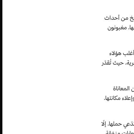
ريخ من أحداث
ها، مغبونون
أغلب هؤلاء
ية، حيث تُقدّر
 المعاناة
علاء مكانتها،
عي حملها، إلّا
عارات منمّقة