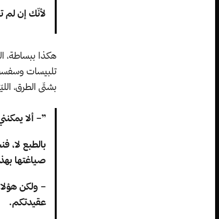
لأنّك إن لم 
هكذا ببساطة، ا
تلبيسات وسفسطات
بشتّى الطرق، ال
”– ألا يمكنن
بالطبع لا، ف
صياغتها بهذا
– ولكن هؤلاء
عقيدتكم.