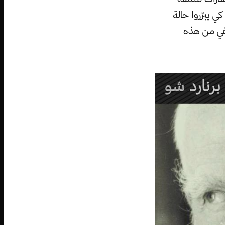
ي يبرّروا حالة
قي من هذه