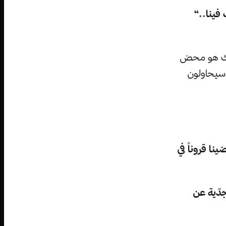
فينا..“
ذلك هو محض
 سيحاولون
ا قروناً في
جدّية عن