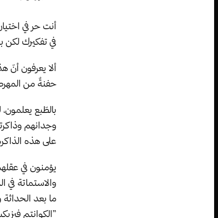
أنت حر في اختيار
في تفكيرك لكن ب
ألا يعرفون أنّ ه
حفنةٌ من المهرط
بالطّبع يعلمون،
وجدانهم وذاكرته
على هذه الذاكرة
يؤمنون في عقلهم
والاستماتة في ا
ما بعد الحداثة 
”الكوانتم فيزيكس