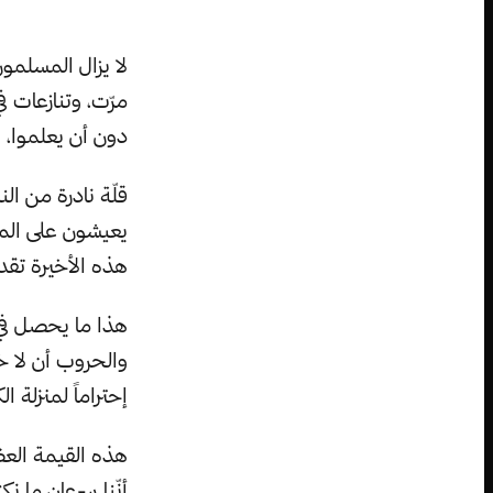
لا يزال المسلمون
مرّت، وتنازعات ف
دون أن يعلموا، 
قلّة نادرة من ا
يعيشون على المست
هذه الأخيرة تقديرا
هذا ما يحصل في ا
والحروب أن لا خي
إحتراماً لمنزلة ال
هذه القيمة العظي
أنّنا سرعان ما 