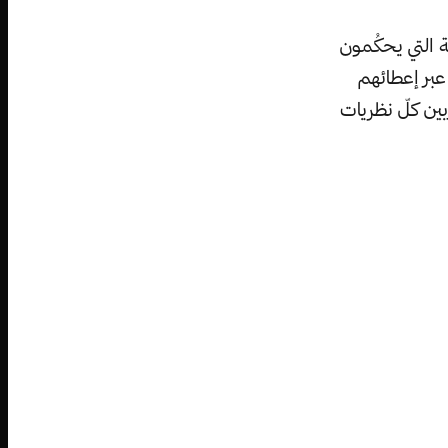
 التي يحكُمون
بر إعطائهم
ين كلّ نظريات