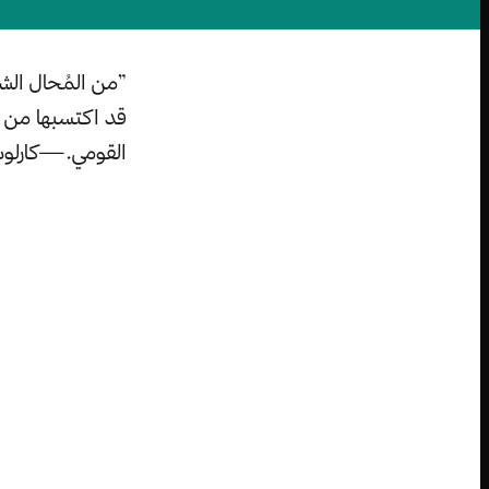
”من المُحال الش
قد اكتسبها من خ
القومي.—كارلوس