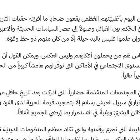
 اليوم بأغلبيّتهم العُظمى يقعون ضحايا ما أفرزته حقبات التا
ي الحُكم بين القبائل وصولاً إلى عصر السياسات الحديثة وألاعيب
وإن علموا فليس باليد حيلة إلّا من كان منهم ذو حظ وقوّة.
لناس هُم من يحملون أفكارهم وليس العكس، ويمكن القول أنّ 
وى الاجتماعيّ في الأماكن التي توفّر لهم هامشاً كبيراً من الحر
ً عالياً.
لمجتمعات المتقدّمة حضارياً، التي أدركت بعد تاريخٍ حافلٍ من
ار في سبيل العيش بسلام إلّا بتمجيد قيمة الحرية لدى الفرد وإ
كائن البشريّ ورغبةً في الاستمرار بما يُرضي الجميع اتّفاقاً.
مة التي نجزم برفعتها؛ والتي تكاد معظم المنظومات الدينيّة تدّ
نكتشف العكس من خلال ما يُظهره لنا الواقع، وأنّ ما هي سوى ش