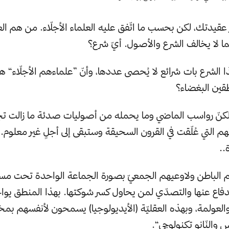
 عقيدتك، لكن بحسب ما اتّفق عليه العلماء الأجلّاء. من هم ال
ما لا يخالف الشرع والأصول. أيّ شرع؟
ذا الشرع بات شرائع لا يُحصى عددها، وأنّ ”علماءهم الأجلّاء“
قين البغضاء؟
 لكنّ رواسب الماضي وما يحمله من أصوليات صدئة ما زالت تج
م التي عُلّقت في القرون السحيقة وستبقى إلى أجلٍ غير معلوم.
..
 الباطن ولاوعيهم الجمعيّ بصورة الجماعة الواحدة تحت مسم
لدفاع عنها والتصدّي لمن يحاول كسر شوكتها. بهذا المنطق ي
والعولمة، وبهذه العقليّة (الأيديولوجيا) يسمحون لأنفسهم بمخ
 والنّانو تكنولوجي“.