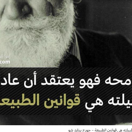
بيلته هي قوانين الطبيعة – جورج برنارد شو