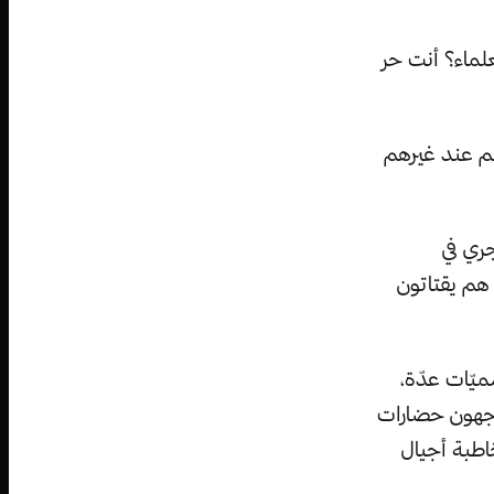
علماء؟ أنت حر
 هم عند غيرهم
ري في
 هم يقتاتون
يّات عدّة،
واجهون حضارات
اطبة أجيال