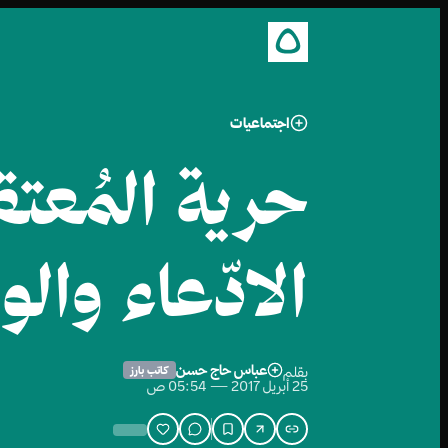
اجتماعيات
حرية المُعت
الادّعاء والو
عباس حاج حسن
بقلم
كاتب بارز
25 أبريل 2017 — 05:54 ص