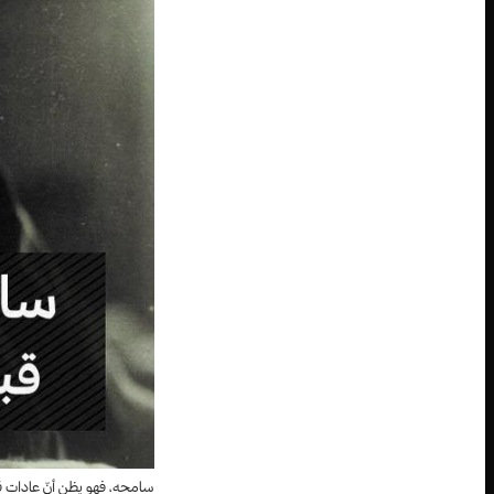
سامحه، فهو يظن أنّ عادات ق