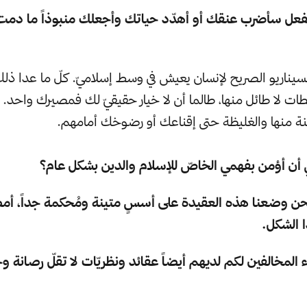
تفعل سأضرب عنقك أو أهدّد حياتك وأجعلك منبوذاً ما دمت 
لسيناريو الصريح لإنسان يعيش في وسط إسلاميّ. كلّ ما عدا 
 لا طائل منها، طالما أن لا خيار حقيقيّ لك فمصيرك واحد.
ليّنة منها والغليظة حتى إقناعك أو رضوخك أمامهم.
ي أن أؤمن بفهمي الخاصّ للإسلام والدين بشكل عام؟
نحن وضعنا هذه العقيدة على أسسٍ متينة ومُحكمة جداً، أمضين
 الشكل.
 المخالفين لكم لديهم أيضاً عقائد ونظريّات لا تقلّ رصانة و