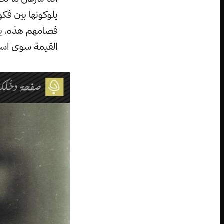
يلوكونها بين فكوك
فصامهم هذه، يس
القيمة سوى اسمه