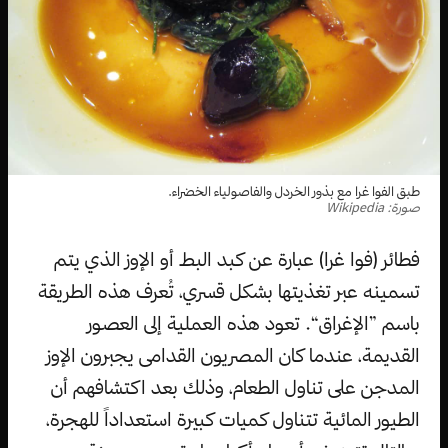
طبق الفوا غرا مع بذور الخردل والفاصولياء الخضراء.
صورة: Wikipedia
فطائر (فوا غرا) عبارة عن كبد البط أو الإوز الذي يتم
تسمينه عبر تغذيتها بشكل قسري، تُعرف هذه الطريقة
باسم ”الإغراق“. تعود هذه العملية إلى العصور
القديمة، عندما كان المصريون القدامى يجبرون الإوز
المدجن على تناول الطعام، وذلك بعد اكتشافهم أن
الطيور المائية تتناول كميات كبيرة استعداداً للهجرة،