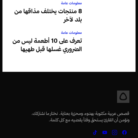
معلومات عامة
8 منتجات يختلف مذاقها من
بلد لآخر
معلومات عامة
تعرف على 10 أطعمة ليس من
الضروري غسلها قبل طهيها
قصص عربية مكتوبة بهدوء، ومحرّرة بعناية. نختار ما نشاركك،
ونؤمن أن القارئ يستحقّ وقتاً يقضيه مع كل كلمة.