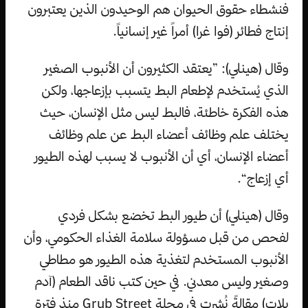
فنشطاء حقوق الحيوان هم الوحيدون الذين يعتبرون
إنتاج فطائر (فوا غرا) أمراً غير إنسانياً.
وقال (هينلي): ”يعتقد الكثيرون أن الأنبوب الصغير
الذي يُستخدم لإطعام البط يتسبب بإزعاجها، ولكن
هذه الفكرة خاطئة، فالبط ليس مثل الإنسان، حيث
يختلف علم وظائف أعضاء البط عن علم وظائف
أعضاء الإنسان، أي أن الأنبوب لا يسبب لهذه الطيور
أي إزعاج“.
وقال (هينلي) أن طيور البط تخضع بشكل فردي
لفحص من قبل مسؤولة سلامة الغذاء الحكومي، وأن
الأنبوب المستخدم لتغذية هذه الطيور هو مطاطي
وصغير وليس معدني. في حين كتب ناقد الطعام (آدم
بلات) مقالةً نُشرت في مجلة Grub Street منذ فترة