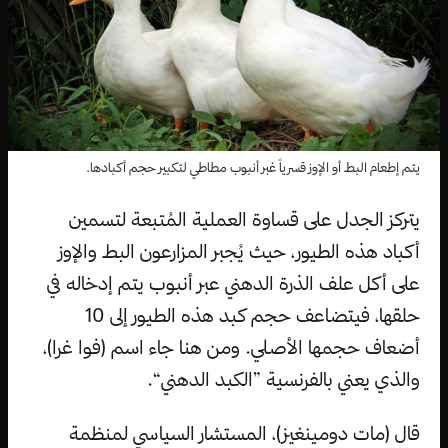
يتم إطعام البط أو الإوز قسرياً غبر أنبوب مطاطي لتكبير حجم أكبادها.
يتركز الجدل على قساوة العملية المُتبعة لتسمين
أكباد هذه الطيور، حيث يُجبر المزارعون البط والإوز
على أكل علف الذرة الدهني عبر أنبوب يتم إدخاله في
حلقها، فيتضاعف حجم كبد هذه الطيور إلى 10
أضعاف حجمها الأصلي. ومن هنا جاء اسم (فوا غرا)،
والذي يعني بالفرنسية ”الكبد الدهني“.
قال (مات دومينغيز)، المستشار السياسي لمنظمة