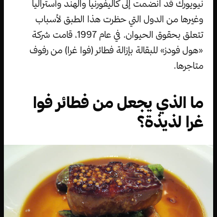
نيويورك قد انضمت إلى كاليفورنيا والهند وأستراليا
وغيرها من الدول التي حظرت هذا الطبق لأسباب
تتعلق بحقوق الحيوان. في عام 1997، قامت شركة
«هول فودز» للبقالة بإزالة فطائر (فوا غرا) من رفوف
متاجرها.
ما الذي يجعل من فطائر فوا
غرا لذيذة؟