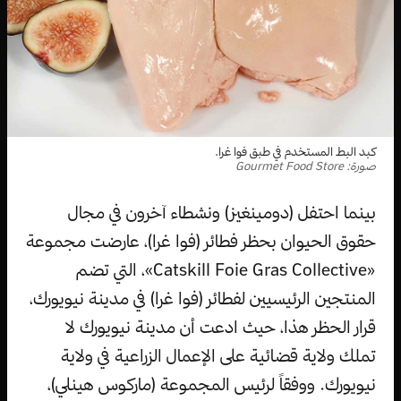
كبد البط المستخدم في طبق فوا غرا.
صورة: Gourmet Food Store
بينما احتفل (دومينغيز) ونشطاء آخرون في مجال
حقوق الحيوان بحظر فطائر (فوا غرا)، عارضت مجموعة
«Catskill Foie Gras Collective»، التي تضم
المنتجين الرئيسيين لفطائر (فوا غرا) في مدينة نيويورك،
قرار الحظر هذا، حيث ادعت أن مدينة نيويورك لا
تملك ولاية قضائية على الإعمال الزراعية في ولاية
نيويورك. ووفقاً لرئيس المجموعة (ماركوس هينلي)،