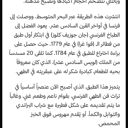
وبالتالي تتضخم أحجام أكبادها وتصبح مدهنة.
انتشرت هذه الطريقة عبر البحر المتوسط، ووصلت إلى
فرنسا في أواخر القرن السادس عشر. يعود الفضل إلى
الطباخ الفرنسي (جان جوزيف كلوز) في ابتكار أول طبق
من فطائر الـ (فوا غرا) في عام 1779، حيث حصل على
براءة اختراع للطبق في عام 1784، كما تلقى 20 مسدساً
من الملك (لويس السادس عشر)، الذي كان معروفاً
بحبه للطعام، كبادرة شكر له على عبقريته في الطهي.
يتميز هذا الطبق، الذي أصبح الآن عنصراً أساسياً في
تراث فن الطهي الفرنسي، بقوام ناعم وطعم غني، وغالباً
ما يتم تقديمه على شكل فطيرة مع شراب البراندي
والتوابل والكمأ، أو يُقدم مهروس فوق الخبز
المحمص.