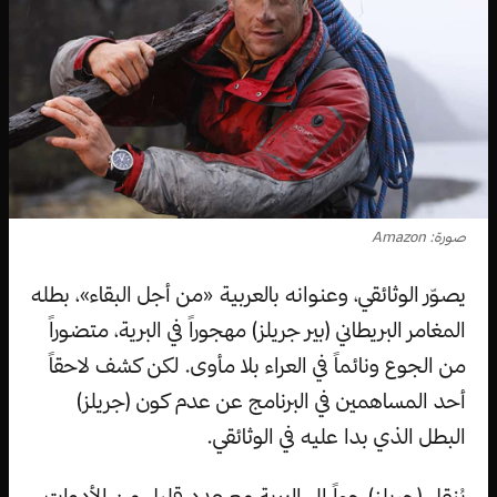
صورة: Amazon
يصوّر الوثائقي، وعنوانه بالعربية «من أجل البقاء»، بطله
المغامر البريطاني (بير جريلز) مهجوراً في البرية، متضوراً
من الجوع ونائماً في العراء بلا مأوى. لكن كشف لاحقاً
أحد المساهمين في البرنامج عن عدم كون (جريلز)
البطل الذي بدا عليه في الوثائقي.
يُنقل (جريلز) جواً إلى البرية مع عدد قليل من الأدوات