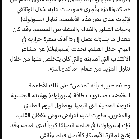
«ماكدونالدز» وتُجرى فحوصات عليه خلال الوثائقي
لإثبات مدى ضرر هذه الأطعمة. تناول (سبورلوك)
وجبات الفطور والغداء والعشاء من المطعم، وقد كان
معدل ما يتناوله يصل إلى 5 آلاف سعرة حرارية في
اليوم. خلال الفيلم، تحدث (سبورلوك) عن مشاعر
الاكتئاب التي أصابته والتي كان يتخلص منها من خلال
تناول المزيد من طعام «ماكدونالدز».
وصفه طبيبه بأنه ”مدمن“ على تلك الأطعمة.
انخفضت مستويات طاقة (سبورلوك) ورغبته الجنسية
نتيجة الحمية التي اتبعها، وبحلول اليوم الحادي
والعشرين، تطورت لديه أعراض مرض خفقان القلب.
ترك (سبورلوك) في فيلمه انطباعًا كبيراً لدى العامة وقد
رُشح لجائزة الأوسكار كأفضل فيلم وثائقي.