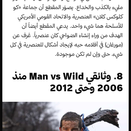
مليء بالكذب والخداع. يصوّر المقطع أن جماعة «كو
كلوكس كلان» العنصرية والاتحاد القومي الأمريكي
للأسلحة هما شيء واحد. يدعي المقطع أيضاً أن
الهدف من وراء إنشاء الضواحي كان عنصرياً. عُرف عن
(مورغان) في أفلامه حبه لإيجاد أشكال للعنصرية في كل
شيء، حتى وإن لم تكن موجودة.
8. وثائقي Man vs Wild منذ
2006 وحتى 2012