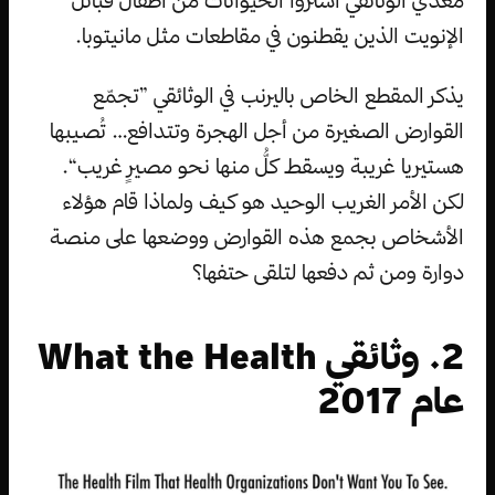
الإنويت الذين يقطنون في مقاطعات مثل مانيتوبا.
يذكر المقطع الخاص باليرنب في الوثائقي ”تجمّع
القوارض الصغيرة من أجل الهجرة وتتدافع… تُصيبها
هستيريا غريبة ويسقط كلُّ منها نحو مصيرٍ غريب“.
لكن الأمر الغريب الوحيد هو كيف ولماذا قام هؤلاء
الأشخاص بجمع هذه القوارض ووضعها على منصة
دوارة ومن ثم دفعها لتلقى حتفها؟
2. وثائقي What the Health
عام 2017