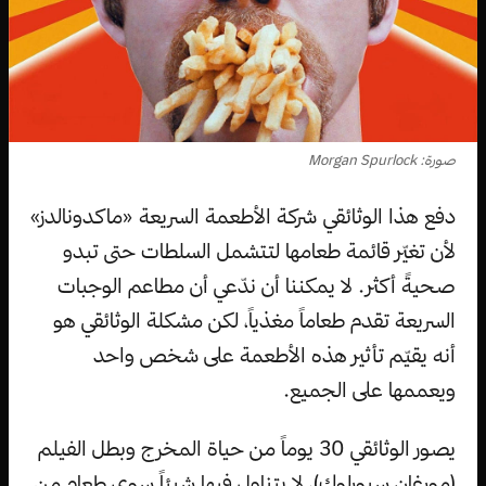
صورة: Morgan Spurlock
دفع هذا الوثائقي شركة الأطعمة السريعة «ماكدونالدز»
لأن تغيّر قائمة طعامها لتتشمل السلطات حتى تبدو
صحيةً أكثر. لا يمكننا أن ندّعي أن مطاعم الوجبات
السريعة تقدم طعاماً مغذياً، لكن مشكلة الوثائقي هو
أنه يقيّم تأثير هذه الأطعمة على شخص واحد
ويعممها على الجميع.
يصور الوثائقي 30 يوماً من حياة المخرج وبطل الفيلم
(مورغان سبورلوك)، لا يتناول فيها شيئاً سوى طعام من