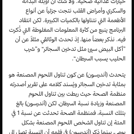
خيارات غذائية صحية. ولا شك أن أوبئة البدانة
والسكري وأمراض القلب نتجت جزئياً عن أنواع
الأطعمة التي نتناولها بالكميات الكبيرة. لكن انتقاد
البرنامج ينبع من كثرة المعلومات المغلوطة التي ذُكرت
فيه. نذكر بعضاً منها، إذ تحدث الوثائقي مثلاً عن أن
”أكل البيض سيئ مثل تدخين السجائر“ و”شرب
الحليب يسبب السرطان“.
يتحدث (أندرسون) عن كون تناول اللحوم المصنعة هو
بمثابة تدخين السجائر ويُسند كلامه على تقرير أصدرته
منظمة الصحة حيث ربطت بين تناول اللحوم
المصنعة وزيادة نسبة السرطان، لكن (أندرسون) بالغ
بتلك النسبة، فمنظمة الصحة تحدثت عن نسبة 1 في
المئة إن تناول الشخص اللحوم المصنعة بشكل
يومي، بينما ذكر (أندرسون) في فلمه أن النسبة تصل إلى