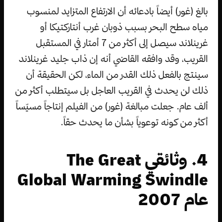
بالغ (غور) أيضاً بادعائه أن الارتفاع المتزايد لمنسوب
مياه سطح البحر بسبب ذوبان غرب أنتاركتيكا أو
غرينلاند سيصل إلى أكثر من 7 أمتار في المستقبل
القريب، وقد وافقه القاضي أنه إن ذاب جليد غرينلاند
سينتج بالفعل ذلك القدر من الماء، لكن الحقيقة أن
ذلك لن يحدث في القريب العاجل بل سيتطلب أكثر من
ألف عام. جعلت مبالغة (غور) من الفيلم إنتاجاً مسيّساً
أكثر من كونه توعوياً بشأن ما يحدث حقاً.
4. وثائقي The Great
Global Warming Swindle
عام 2007