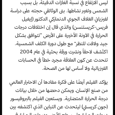
ليس الارتفاع في نسبة الغازات الدفيئة، بل بسبب
الشمس وتغير نشاطها. بنى الوثائقي حجته على دراسة
لفيزيائي الغلاف الجوي الدنماركي الدكتور (إيغيل
فريس–كريستنسن) والذي قال إن اختلافات درجات
الحرارة في الآونة الأخيرة على الأرض ”تتوافق بشكل
جيد ولافت للنظر“ مع طول دورة الكلف الشمسية.
اكتُشف لاحقاً ونشرت ورقة بحثية في عام 2004
تتحدث عن كون العلاقة مجرد خطأ في الحسابات
الفيزيائية ولا أساس لها من الصحة.
يؤكد الفيلم أيضًا على فكرة مفادها أن الاحترار العالمي
من صنع الإنسان، ويمكن دحضها من خلال بيانات
درجة الحرارة المتضاربة. ويستعين الفيلم بالبروفيسور
(جون كريستي) ليتحدث عن التباين الذي اكتشفه بين
درجات الحرارة على سطح الأرض ودرجات الحرارة في