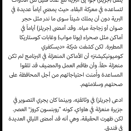
لتساعده في معركة البقاء، حيث يمضي أياماً عديدة في
البرية دون أن يملك شيئاً سوى ما ندر مثل حجر
صوان أو زجاجة مياه. وقد أمضى (جريلز) أياماً في
أماكن مثل صحراء (يوتا مواب) وغابات كوستاريكا
المطيرة. لكن كشفت شركة «ديسكفري
كوميونيكيشنز» أن الأماكن المنعزلة في البرنامج لم تكن
منعزلة حقاً، وأن طاقم العمل والمضيف قد تلقوا
المساعدة وأُمنت احتياجاتهم من أجل المحافظة على
صحتهم وسلامتهم.
ادعى (جريلز) في وثائقيّه، وبينما كان يجري التصوير في
جزيرة منعزلة في هاواي، كونه ”روبنسون كروز“ العصر،
لكن ظهرت الحقيقة، وهي أنه قد أمضى الليالي العديدة
في فندق.