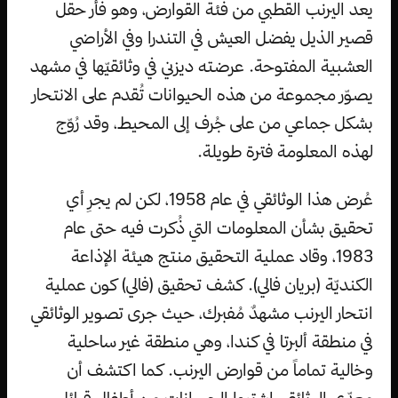
يعد اليرنب القطبي من فئة القوارض، وهو فأر حقل
قصير الذيل يفضل العيش في التندرا وفي الأراضي
العشبية المفتوحة. عرضته ديزني في وثائقيّها في مشهد
يصوّر مجموعة من هذه الحيوانات تُقدم على الانتحار
بشكل جماعي من على جُرف إلى المحيط، وقد رُوّج
لهذه المعلومة فترة طويلة.
عُرض هذا الوثائقي في عام 1958، لكن لم يجرِ أي
تحقيق بشأن المعلومات التي ذُكرت فيه حتى عام
1983، وقاد عملية التحقيق منتج هيئة الإذاعة
الكنديّة (بريان فالي). كشف تحقيق (فالي) كون عملية
انتحار اليرنب مشهدٌ مُفبرك، حيث جرى تصوير الوثائقي
في منطقة ألبرتا في كندا، وهي منطقة غير ساحلية
وخالية تماماً من قوارض اليرنب. كما اكتشف أن
معدّي الوثائقي اشتروا الحيوانات من أطفال قبائل