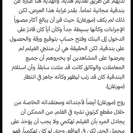
لديهم عن طريق تقديم هدية، والهدية هنا عبارة عن
بندقية مجانية تماماً. بقدر غرابة هذا العرض، لكن
ذلك لم يكف (مورغان)، حيث قرر أن يبالغ أكثر مصوراً
الإجراءات وكأنها بسيطة جداً وكأن أياً كان قادرٌ على
الدخول إلى البنك وفتح حسابٍ بتوقيع ورقة والحصول
على بندقية، لكن الحقيقة هي أن منتجي الفيلم لم
يعرضوا على المشاهدين أو يخبروهم أن جميع
المعاملات والوثائق كانت قد ملئت سابقاً، وأن استلام
البندقية كان قد رتب ليظهر وكأنه جاهز في انتظار
(مورغان).
روّج (مورغان) أيضاً لأجنداته ومعتقداته الخاصة من
خلال مقطع كرتوني نشره في الفلم، من الممكن أن
يجادل المرء بأن الفيلم تهكمي ولا يجب أن يؤخذ على
محمل الجد، لكن في الواقع، وحتى لو كان تهكمياً، فهو