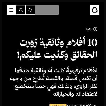
ميديا
10 أفلام وثائقية زوّرت
الحقائق وكذبت عليكم!
الأفلام ترفيهيةً كانت أم وثائقية هدفها
أن تقص قصة، والقصة تُطرح من وجهة
نظر الراوي، ولذلك فهي حتماً ستخضع
لاعتقاداته وانحيازاته
فرح صلاح الدين
كاتب مخضرم