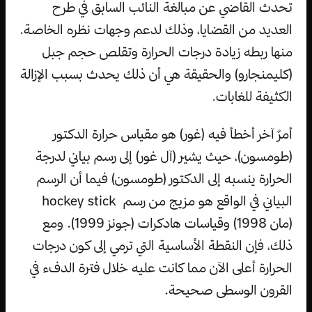
تحدث القاضي عن مبالغة النائب السابق في طرح
العديد من القضايا، وذلك لدعم وجهات نظره الخاصة.
منها ربطه زيادة درجات الحرارة وتقلص حجم جبل
(كليمنجارو) والحقيقة هي أن ذلك يحدث بسبب الإزالة
الكثيفة للغابات.
أمرٌ آخر أخطأ فيه (غور) هو مقياس حرارة الدكتور
(طومسون)، حيث يشير (آل غور) إلى رسم بياني لدرجة
الحرارة ينسبه إلى الدكتور (طومسون) فيما أن الرسم
البياني في الواقع هو مزيج من رسم hockey stick
(مان 1998) وقياسات هادكرات (جونز 1999). ومع
ذلك، فإن النقطة الأساسية التي ترمي إلى كون درجات
الحرارة أعلى الآن مما كانت عليه خلال فترة الدفء في
القرون الوسطى صحيحة.