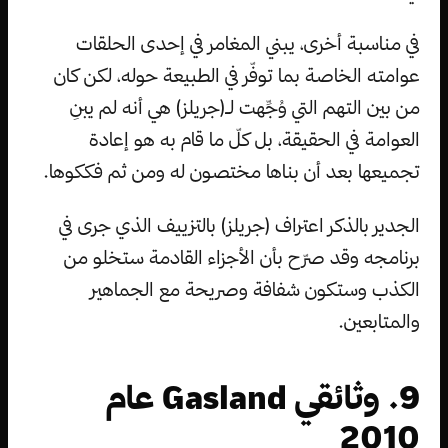
في مناسبة أخرى، يبني المغامر في إحدى الحلقات
عوامته الخاصة بما توفّر في الطبيعة حوله، لكن كان
من بين التهم التي وُجِّهت لـ(جريلز) هي أنه لم يبنِ
العوامة في الحقيقة، بل كلّ ما قام به هو إعادة
تجميعها بعد أن بناها مختصون له ومن ثم فككوها.
الجدير بالذكر اعتراف (جريلز) بالتزييف الذي جرى في
برنامجه وقد صرّح بأن الأجزاء القادمة ستخلو من
الكذب وستكون شفافة وصريحة مع الجماهير
والمتابعين.
9. وثائقي Gasland عام
2010