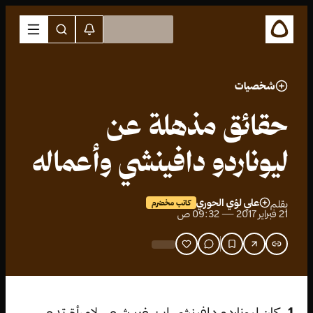
شخصيات
حقائق مذهلة عن
ليوناردو دافينشي وأعماله
علي لؤي الحوري
بقلم
كاتب مخضرم
21 فبراير 2017 — 09:32 ص
1.
كان ليوناردو دافينشي ابن غير شرعي لامرأة تدعى