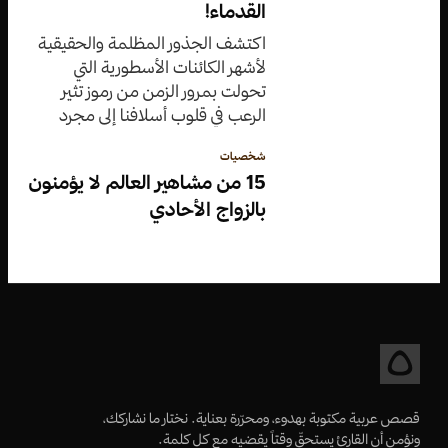
القدماء!
اكتشف الجذور المظلمة والحقيقية
لأشهر الكائنات الأسطورية التي
تحولت بمرور الزمن من رموز تثير
الرعب في قلوب أسلافنا إلى مجرد
شخصيات خيالية في قصص
شخصيات
الأطفال.
15 من مشاهير العالم لا يؤمنون
بالزواج الأحادي
قصص عربية مكتوبة بهدوء، ومحرّرة بعناية. نختار ما نشاركك،
ونؤمن أن القارئ يستحقّ وقتاً يقضيه مع كل كلمة.