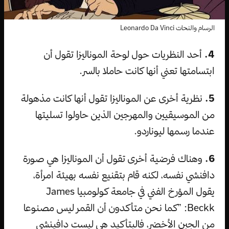
الرسام والنحات Leonardo Da Vinci
4.
أحد النظريات حول لوحة الموناليزا تقول أن
ابتسامتها تعني أنها كانت حاملا بالسر.
5.
نظرية أخرى عن الموناليزا تقول أنها كانت مذهولة
من الموسيقيين والمهرجين الذين حاولوا تسليتها
عندما رسمها ليوناردو.
6.
وهناك فرضية أخرى تقول أن الموناليزا هي صورة
دافنشي نفسه، لكنه قام بتقنيع نفسه بهيئة امرأة،
يقول المؤرخ الفني في جامعة كولومبيا James
Beckk: ”كما نحن متأكدون أن القمر ليس مصنوعا
من الجبن الأخضر، فالبتأكيد هي ليست دافينشي