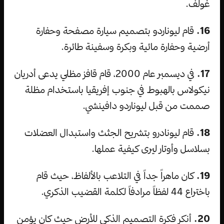
غولف.
16.
قام ليوناردو بتصميم سيارة مصفحة وحفارة
أرضية وحفارة مائية وبكرة وسفينة طائرة.
17.
في ديسمبر عام 2000، قام قافز مظلي يدعى أدريان
نيكولاس بالهبوط في جنوب إفريقيا باستخدام مظلة
صممت من قبل ليوناردو دافينشي.
18.
قام ليونادرو بتشريح الجثث واستبدال العضلات
بسلاسل وأوتار ليرى كيفية عملها.
19.
كان ماهراً جداً في التلاعب بالألفاظ، حيث قام
باختراع 44 لفظاً مرادفاً لكلمة القضيب الذكري.
20.
أنكر فكرة التصميم الذكي للأرض حيث كان يؤمن