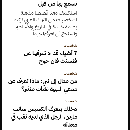
تسمع بها من قبل
استكشف معنا قصصاً مذهلة
لشخصيات من التراث العربي تركت
بصمة خالدة في التاريخ والأساطير
وتستحق أن تعرفها جيداً.
شخصيات
7 أشياء قد لا تعرفها عن
فنسنت فان جوخ
شخصيات
من طبّال إلى نبي: ماذا تعرف عن
مدعي النبوة نشأت منذر؟
شخصيات
دخلك بتعرف ألكسيس سانت
مارتن، الرجل الذي لديه ثقب في
معدته