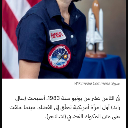
صورة: Wikimedia Commons
في الثامن عشر من يونيو سنة 1983، أصبحت (سالي
رايد) أول امرأة أمريكية تحلّق إلى الفضاء، حينما حلقت
على متن المكوك الفضائي (تشالنجر).