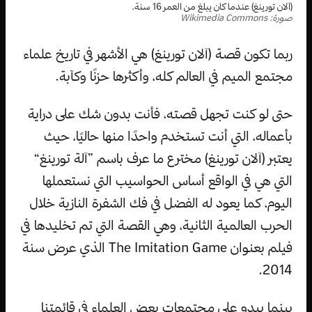
(آلان تورينغ) عندما كان يبلغ من العمر 16 سنة.
صورة: Wikimedia Commons
ربما تكون قصة (آلان تورينغ) هي الأشهر في تاريخ علماء
مجتمع الميم في العالم كله، وأكثرها حزنًا وكآبة.
حتى لو كنت تجهل قصته، فأنت بدون شك على دراية
بأعماله، التي أنت تستخدم واحدًا منها حاليًا، حيث
يعتبر (آلان تورينغ) مخترع ما عرف باسم ”آلة تورينغ“
التي هي في الواقع أساس الحواسيب التي نستعملها
اليوم، كما يعود له الفضل في فك الشفرة النازية خلال
الحرب العالمية الثانية، وهي القصة التي تم تخليدها في
فيلم بعنوان The Imitation Game الذي عرض سنة
2014.
بينما يبدو على مجتمعات بعض العلماء في قائمتنا