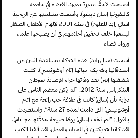
أصبحت لاحقًا مديرة معهد الفضاء في جامعة
كاليفورنيا (سان دييغو)، وأسست منظمتها غير الربحية
(سالي رايد للعلوم) في سنة 2001 لإلهام الأطفال الصغار
ليسعوا خلف تحقيق أحلامهم في أن يصبحوا علماء
ورواد فضاء.
أسست (سالي رايد) هذه الشركة بمساعدة اثنين من
أصدقائها وشريكة حياتها (تام أوشونيسي). كتبت
شقيقتها (بير) بعد وفاتها جراء الإصابة بسرطان
البنكرياس سنة 2012: ”لم يكن معظم الناس على
دراية بأن (سالي) كانت في علاقة حب رائعة مع (تام
أوشونيسي) التي دامت لمدة 27 سنة“، واستطردت
بالقول: ”لم تخفِ (سالي) يومًا طبيعة علاقتها مع (تام).
لقد كانتا شريكتين في الحياة والعمل، لقد ألفتا الكتب