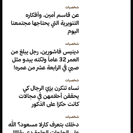
شخصيات
عن قاسم أمين، وأفكاره
التنويرية التي يحتاجها مجتمعنا
اليوم
شخصيات
دينيس فاشورين، رجل يبلغ من
العمر 32 عاماً ولكنه يبدو مثل
صبيّ في الرابعة عشر من عمره!
شخصيات
نساء تنكرن بزيّ الرجال كي
يحققن أحلامهن في مجالات
كانت حكرًا على الذكور
شخصيات
دخلك بتعرف كارلا مسعود؟ الله
على الحاجات الحلوة دي بقاااا