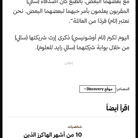
مع بعضهما البعض، بالطبع كان أصدقاء (سالي)
المقربون يعلمون بأمر حبهما لبعضهما البعض. نحن
نعتبر (تام) فردًا من العائلة“.
اليوم تكرم (تام أوشونيسي) ذكرى إرث شريكتها (سالي)
من خلال بوابة شركتهما (سالي رايد للعلوم).
إعلان
موقع Discovery
المصادر:
اقرأ أيضاً
شخصيات
10 من أشهر الهاكرز الذين