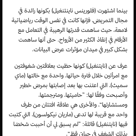
بينما اشتهرت (فلورينس ناينتنغيل) بكونها رائدة في
مجال التمريض، فإنها كانت في نفس الوقت رياضياتية
لامعة، حيث ساهمت قدرتها الرهيبة في التعامل مع
الأرقام في إنقاذ الكثير من الأرواح. حتى أنها ساهمت
بشكل كبير في ميدان مؤثرات عرض البيانات.
عرف عن (نايتنغيل) كونها حظيت بعلاقتين شغوفتين
مع امرأتين خلال فترة حياتها، واحدة مع خالتها (ماي
سميث)، التي اعتنت بها بعد إصابتها بمرض خطير
وأصبحت وفقًا لها: ”حاميتها، ومترجمتها،
ومستشارتها“، والأخرى هي علاقة افتتان من طرف
واحد مع قريبة لها تدعى (ماريان نيكولسون)، التي كتبت
فيها (نايتنغيل) قائلة: ”لم يسبق لي أن أحببت شخصًا
بذلك الشغف في حياتي قطّ“.