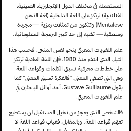
المستعملة في مختلف الدول (الإنجليزية، الصينية،
الفنلندية) ترتكز على اللغة الداخلية (لغة الذهن
Mentalese) وتتكون من تمثلات رمزية —مجردة
ومنطقية— تشبه إلى حد كبير البرمجة المعلوماتية.
علم اللغويات المعرفي ينحو نفس المنحى. فحسب هذا
التيار، الذي انتشر منذ 1980، فإن اللغة العادية ترتكز
على خطاطات معرفية تسبق الكلمات وقواعد اللغة
وهي التي تضفي المعنى، ”فالفكرة تسبق المعنى“ كما
يقول Gustave Guillaume، أحد أوائل الباحثين في
علم اللغويات المعرفي.
فالشخص الذي يعجز عن تخيل المستقبل لن يستطيع
تفهّم قواعد اللغة. وبالمقابل، فغياب قواعد اللغة لا