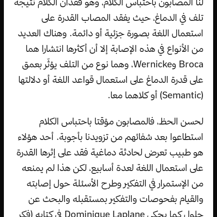
لنا المصابون باحتباس الكلام، وهو فقدان الكلام نتيجة
تلف في الدماغ، حيث يفقد المصاب القدرة على
استعمال اللغة بصورة جزئية أو دائمة. وهناك العديد
من الأنواع في هذه الإصابة إلا أن أكثرها انتشارا هما
Broca وWernicke، وهما نوع من التلف يؤثّر بعمق
على قدرة الدماغ على استعمال قواعد اللغة أو دلالتها
(Semantic) أو كلاهما معا.
لحسن الحظ، فالمصابون مؤقتا باحتباس الكلام
استطاعوا بعد شفائهم من تزويدنا بأجوبة. أحد هؤلاء
هو طبيب تعرض لحادثة دماغية فقد على إثرها القدرة
على استعمال اللغة لعدة أسابيع، لكن هذا لم يمنعه
من الإستمرار في التفكير وطرح الأسئلة حول إصابته
والقيام بفحوصات والتفكير بمستقبله والبحث عن
حلول كما يحكي Dominique Laplane في كتابه (فكر