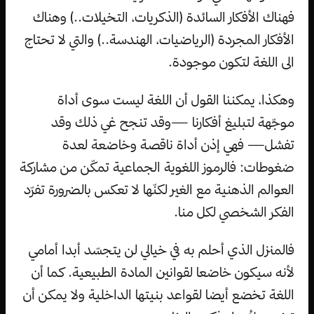
فهناك الأفكار السائدة (الذكريات، التخيلات..) وهناك
الأفكار المجردة (الرياضيات، الهندسة..) والتي لا تحتاج
الى اللغة لتكون موجودة.
وهكذا، يمكننا القول أن اللغة ليست سوى أداة
موجّهة لتبليغ أفكارنا —وقد تنجح غي ذلك وقد
تفشل— فهي إذن أداة ناقصة وخاضعة لعدة
ضغوطات: فالرموز اللغوية الجماعية تمكّن من مشاركة
العوالم الذهنية مع الغير لكنّها لا تعكس بالضرورة تفرّد
الفكر الشخصي لكل منا.
فالمنزل الذي أحلم به في خيالي لن يتجسّد أبدا أمامي
لأنه سيكون خاضعا لقوانين المادة الطبيعية. كما أن
اللغة تخضع أيضا لقواعد بنيتها الداخلية ولا يمكن أن