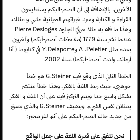
الآخرين. بالإضافة إلى أن الصم-البكم يستطيعون
القراءة و الكتابة وسرد خبراتهم الحياتية مثلي و مثلك،
وهذا ما قام به مثلا حرفيّ الجلود Pierre Desloges
عندما نشر سنة 1779 (ملاحظات أصم-أبكم) وآخرون
بعده مثل A .Peletier وY.Delaporte في كتابهما ( أنا
أرماند، ولدت أصما-أبكما) سنة 2002.
الخطأ الثاني الذي وقع فيه G.Steiner هو خطأ
جوهري، حيث ربط اللغة بالفكر، وهذا خطأ منتشر
بشكل واسع جدا ويتم التركيز فيه على أن اللغة و الفكر
يمثلان نفس الشيء. ويضيف G.Steiner والذي يصوّر
من جديد حالة الصم-البكم على أنها لغز محير:
نحن نتفق على قدرة اللغة على جعل الواقع