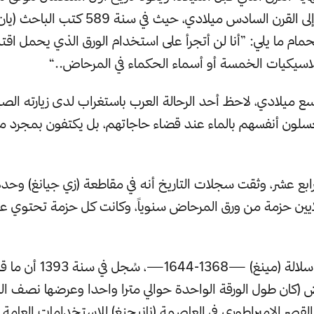
بهدف التنظيف إلى القرن السادس ميلادي، حيث في س
مام ما يلي: ”أنا لن أتجرأ على استخدام الورق الذي يحمل اقت
اسيكيات الخمسة أو أسماء الحكماء في المرحاض..“
سع ميلادي، لاحظ أحد الرحالة العرب باستغراب لدى زيارته الصين
غسلون أنفسهم بالماء عند قضاء حاجاتهم، بل يكتفون بمجرد 
لرابع عشر، وثقت سجلات التاريخ أنه في مقاطعة (زي جيانغ) وحده
(كان طول الورقة الواحدة حوالي مترا واحدا وعرضها نصف الم
 القصر الإمبراطوري في العاصمة (نانيجنغ) للاستخدامات العامة.