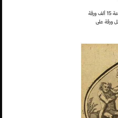
وفي نفس السنة، سُجل أنه لفائدة الإمبراطور (هونغ وو) وعائلته فقط، تمت صناعة 15 ألف ورقة
ل ورقة على