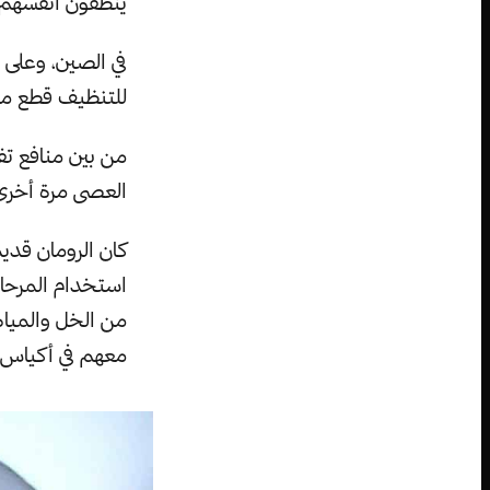
ينظفون أنفسهم ب
في الصين، وعلى ط
للتنظيف قطع م
من بين منافع ت
العصى مرة أخرى
كان الرومان قد
استخدام المرحاض
من الخل والميا
معهم في أكياس 