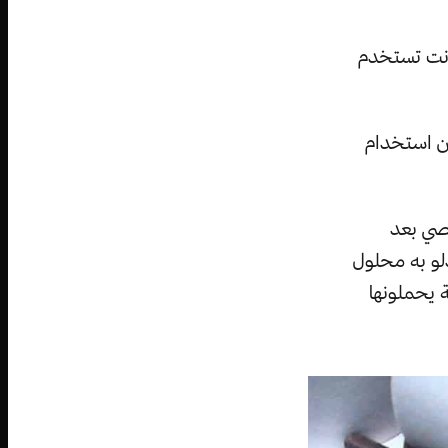
كانت تستخدم
ن استخدام
صي بعد
لو به محلول
 يحملونها