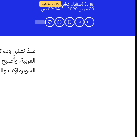
سفيان عشي
بقلم
كاتب مخضرم
29 مارس 2020 — 02:04 ص
منذ تفشي وباء ك
العربية، وأصبح 
السوبرماركت وال