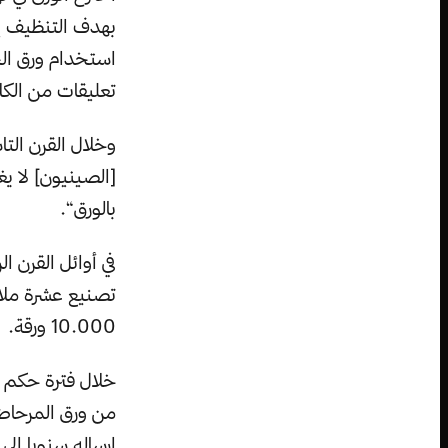
استخدام ورق الح
تعليقات من الكل
وخلال القرن التا
[الصينيون] لا ي
بالورق“.
في أوائل القرن ا
10.000 ورقة.
من ورق المرحاض 
إرساله سنويا إلى