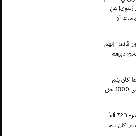
نة 589 كتب الباحث (يان زيتوي) عن
باسات أو
 قائلا: ”إنهم
مسح دبرهم
ا، كان يتم
تصنيع عشرة ملايين حزمة من ورق المرحاض سنوياً، وكانت كل حزمة تحتوي على 1000 حتى
خلال فترة حكم سلالة (مينغ) —1368-1644—، سُجل في سنة 1393 أن ما قدره 720 ألفاً
تر) كان يتم