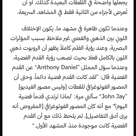
يجعلها واضحة في اللقطات البعيدة كذلك، أو أن
تُعرض لأجزاء من الثانية فقط في المشاهد السريعة.
وعندما تكون ظاهرة في مشهد ما، يكون الإختلاف
اللوني بين الذهبي والفضي غير ملاحَظ بسبب المؤثرات
البصرية، وعند رؤية الفلم كاملاً يظهر أن الروبوت ذهبي
اللون بالكامل فعلا بحيث تصعب رؤية القدم الفضية،
وعندما سؤل الممثل ”Anthony Daniel“ عن القدم
الفضية قال: ”لقد كانت القدم فضية دائماً، وحتى أن
المصور الفوتوغرافي للقطات [وليس مصور الفيديو]
”John Jay“ سألني مرة: ’لماذا ترتدي قدماً فضية
اليوم؟‘ مع أنه كان المصور الفوتوغرافي [المفروض أنه
يرى أدق التفاصيل]، لم يلحظ ذلك مع أن القدم
الفضية كانت موجودة منذ المشهد الأول.“