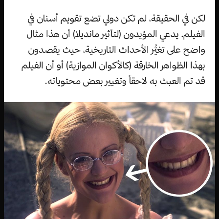
لكن في الحقيقة، لم تكن دولي تضع تقويم أسنان في
الفيلم، يدعي المؤيدون (لتأثير مانديلا) أن هذا مثال
واضح على تغيُّر الأحداث التاريخية، حيث يقصدون
بهذا الظواهر الخارقة (كالأكوان الموازية) أو أن الفيلم
قد تم العبث به لاحقاً وتغيير بعض محتوياته.