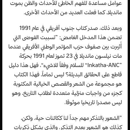
عوامل مساعدة للفهم الخاطئ للأحداث والظن بموت
مانديلا، كما فعلت العديد من الأحداث الأخرى.
وبعد ذلك، صدر كتاب جنوب أفريقي في عام 1991
تضمن هذا المدخل الغامض: ”تسببت الفوضى التي
أُثيرت بين صفوف حزب المؤتمر الوطني الأفريقي عندما
مات نيلسون مانديلا في 23 تموز لعام 1991 بحركة
”Inkatha-ANC“ للسلام وفقاً للاشيء“، فهل هذا دليل
قاطع على الحقائق البديلة؟ ليس تماماً، فهذا الكتاب
هو مجموعة من الشعر والقصص الخيالية المكتوبة
كجزء من واجبات منزلية متعددة لطلاب التاريخ، وهو
ليس مصدرا تاريخيا موثوقا.
”الشعور بالتذكر مهم جداً لنا ككائنات حية، ولكن،
كذلك هو الشعور بعدم التذكر، والذي يشكل ذكريات