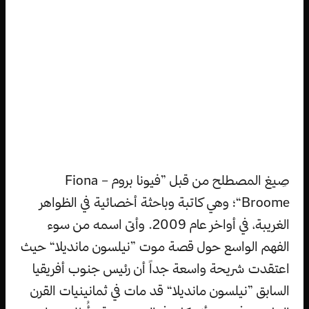
صِيغ المصطلح من قبل ”فيونا بروم – Fiona
Broome“؛ وهي كاتبة وباحثة أخصائية في الظواهر
الغريبة، في أواخر عام 2009. وأتى اسمه من سوء
الفهم الواسع حول قصة موت ”نيلسون مانديلا“ حيث
اعتقدت شريحة واسعة جداً أن رئيس جنوب أفريقيا
السابق ”نيلسون مانديلا“ قد مات في ثمانينيات القرن