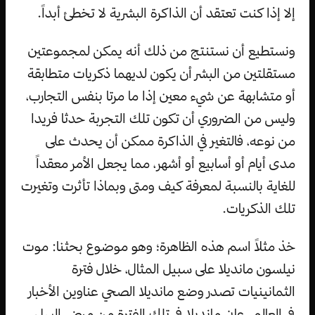
إلا إذا كنت تعتقد أن الذاكرة البشرية لا تخطئ أبداً.
ونستطيع أن نستنتج من ذلك أنه يمكن لمجموعتين
مستقلتين من البشر أن يكون لديهما ذكريات متطابقة
أو متشابهة عن شيء معين إذا ما مرتا بنفس التجارب،
وليس من الضروري أن تكون تلك التجربة حدثا فريدا
من نوعه، فالتغير في الذاكرة ممكن أن يحدث على
مدى أيام أو أسابيع أو أشهر، مما يجعل الأمر معقداً
للغاية بالنسبة لمعرفة كيف ومتى وبماذا تأثرت وتغيرت
تلك الذكريات.
خذ مثلاً اسم هذه الظاهرة؛ وهو موضوع بحثنا: موت
نيلسون مانديلا على سبيل المثال، خلال فترة
الثمانينيات تصدر وضع مانديلا الصحي عناوين الأخبار
في العالم. عانى مانديلا في تلك الفترة من مرض السل،