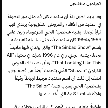
كفيلمين مختلفين.
وما يزيد الطين بلة أن سندباد كان قد مثل دور البطولة
في العديد من الأفلام والعروض التلفزيونية يرتدي فيها
ثياباً تجعله يشبه شخصية الجني المزعومة، وبين عامي
1993 و1994 كان سندباد قد مثل سلسلة تلفزيونية
باسم ”The Sinbad Show“ والتي يرتدي فيها ملابساً
تجعله يشبه الجني، وفي عام 1996 شارك في تمثيل ”All
That Looking Like This“، ويأتي بعد ذلك العرض
الكرتوني ”Shazan“ الذي يتحدث أيضاً عن قصة جني.
أضف إلى ذلك أن اسم سندباد مرتبط ارتباطاً وثيقاً
بشخصية الجني بسبب قصة ”The Sailor“
والإقتباسات الكثيرة التي أُخذت منها.
وأخيراً؛ ولعله السبب الأهم، كان الناس يخطؤون في