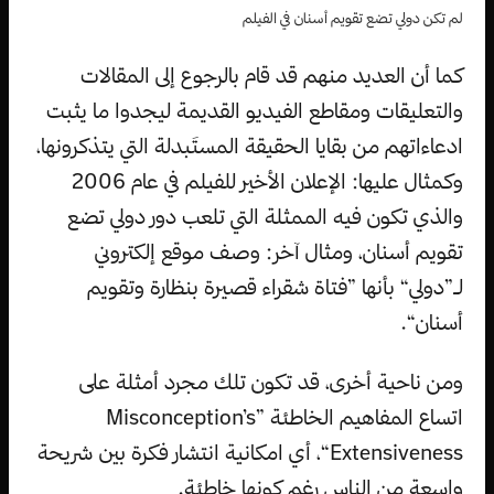
لم تكن دولي تضع تقويم أسنان في الفيلم
كما أن العديد منهم قد قام بالرجوع إلى المقالات
والتعليقات ومقاطع الفيديو القديمة ليجدوا ما يثبت
ادعاءاتهم من بقايا الحقيقة المستَبدلة التي يتذكرونها،
وكمثال عليها: الإعلان الأخير للفيلم في عام 2006
والذي تكون فيه الممثلة التي تلعب دور دولي تضع
تقويم أسنان، ومثال آخر: وصف موقع إلكتروني
لـ”دولي“ بأنها ”فتاة شقراء قصيرة بنظارة وتقويم
أسنان“.
ومن ناحية أخرى، قد تكون تلك مجرد أمثلة على
اتساع المفاهيم الخاطئة ”Misconception’s
Extensiveness“، أي امكانية انتشار فكرة بين شريحة
واسعة من الناس رغم كونها خاطئة.