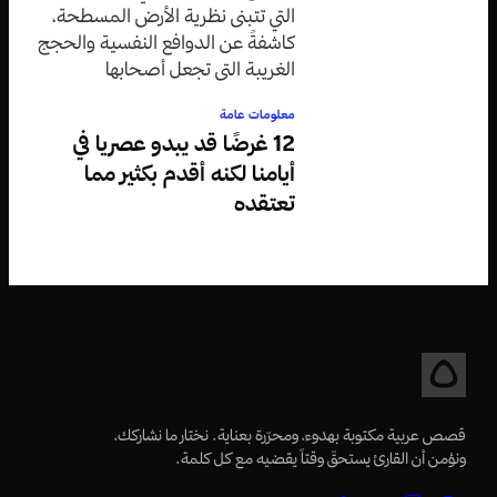
التي تتبنى نظرية الأرض المسطحة،
كاشفةً عن الدوافع النفسية والحجج
الغريبة التي تجعل أصحابها
متمسكين بقناعاتهم رغم الأدلة
معلومات عامة
العلمية الدامغة.
12 غرضًا قد يبدو عصريا في
أيامنا لكنه أقدم بكثير مما
تعتقده
قصص عربية مكتوبة بهدوء، ومحرّرة بعناية. نختار ما نشاركك،
ونؤمن أن القارئ يستحقّ وقتاً يقضيه مع كل كلمة.