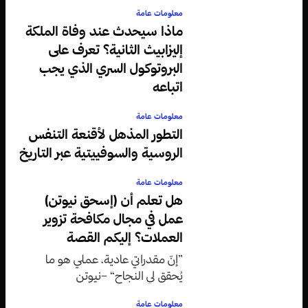
معلومات عامة
ماذا سيحدث عند وفاة الملكة
إليزابيث الثانية؟ تعرف على
البروتوكول السري الذي يجب
اتباعه
معلومات عامة
التطور المذهل لأقنعة التنفس
الروسية والسوفييتية عبر التاريخ
معلومات عامة
هل تعلم أن (إسحق نيوتن)
عمل في مجال مكافحة تزوير
العملات؟ إليكم القصة
”إنّ مقدراتي عادية، عملي هو ما
يُحقق لي النجاح“ –نيوتن
معلومات عامة