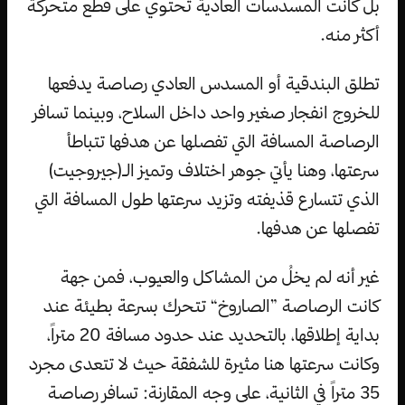
بل كانت المسدسات العادية تحتوي على قطع متحركة
أكثر منه.
تطلق البندقية أو المسدس العادي رصاصة يدفعها
للخروج انفجار صغير واحد داخل السلاح، وبينما تسافر
الرصاصة المسافة التي تفصلها عن هدفها تتباطأ
سرعتها، وهنا يأتي جوهر اختلاف وتميز الـ(جيروجيت)
الذي تتسارع قذيفته وتزيد سرعتها طول المسافة التي
تفصلها عن هدفها.
غير أنه لم يخلُ من المشاكل والعيوب، فمن جهة
كانت الرصاصة ”الصاروخ“ تتحرك بسرعة بطيئة عند
بداية إطلاقها، بالتحديد عند حدود مسافة 20 متراً،
وكانت سرعتها هنا مثيرة للشفقة حيث لا تتعدى مجرد
35 متراً في الثانية، على وجه المقارنة: تسافر رصاصة