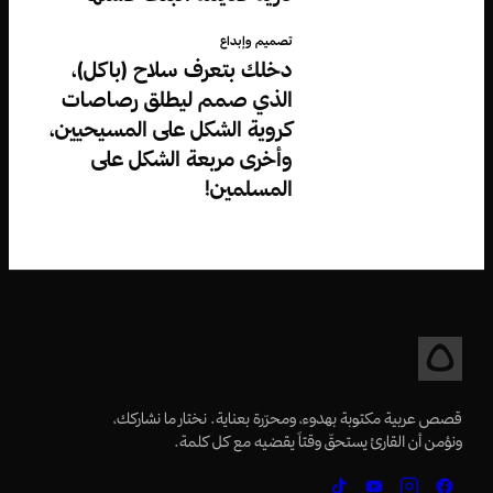
تصميم وإبداع
دخلك بتعرف سلاح (باكل)،
الذي صمم ليطلق رصاصات
كروية الشكل على المسيحيين،
وأخرى مربعة الشكل على
المسلمين!
قصص عربية مكتوبة بهدوء، ومحرّرة بعناية. نختار ما نشاركك،
ونؤمن أن القارئ يستحقّ وقتاً يقضيه مع كل كلمة.