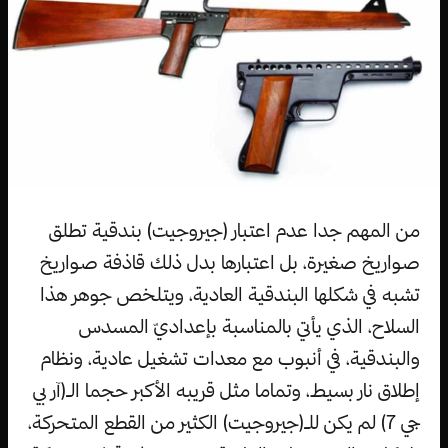
من المهم جدا عدم اعتبار (جيروجيت) بندقية تطلق
صواريخ صغيرة، بل اعتبارها بدل ذلك قاذفة صواريخ
تشبه في شكلها البندقية العادية، ويتلخص جوهر هذا
السلاح، الذي يأتي بالمناسبة بإعداديّ المسدس
والبندقية، في أنبوب مع معدات تشغيل عادية، ونظام
إطلاق نار بسيط، وتماما مثل قريبه الأكبر حجما الـ(آر بي
جي 7) لم يكن للـ(جيروجيت) الكثير من القطع المتحركة،