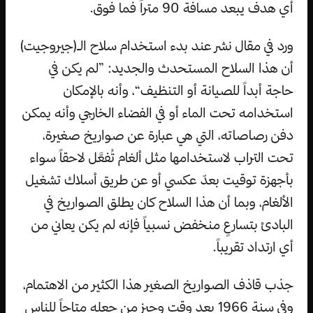
أي هدف يبعد مسافة 90 متراً فما فوق.
ورد في مقال نشر عند بدء استخدام سلاح الـ(جيروجيت)
أن هذا السلاح المستحدث والجديد: ”لم يكن في
حاجة أبداً للصيانة أو التنظيف“، وأنه بالإمكان
استخدامه تحت الماء أو في الفضاء الخارجي وأنه يمكن
دفن رصاصاته، التي هي عبارة عن صواريخ صغيرة،
تحت التراب لاستخدامها مثل ألغام تُفعَّل لاحقاً سواء
بأجهزة توقيت بعدّ عكسي أو عن طريق أسلاك تشغيل
الألغام، وبما أن هذا السلاح كان يطلق الصواريخ في
البادئ بتسارعٍ منخفض نسبياً فإنه لم يكن يعاني من
أي ارتداد تقريباً.
جذب قاذف الصواريخ الصغير هذا الكثير من الاهتمام،
وفي سنة 1966 بعد وقت وجيز من جعله متاحاً للناس