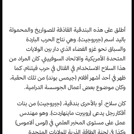
أطلق على هذه البندقية القاذفة للصواريخ والمحمولة
باليد اسم (جيروجيت)، وهي نتاج الحرب الباردة
والسباق نحو غزو الفضاء الذي دار بين الولايات
المتحدة الأمريكية والاتحاد السوفييتي، كان المراد من
هذا السلاح الاستخدام في القتال في حرب فيتنام، كما
ظهر في أحد أشهر أفلام (جيمس بوند) من تلك الحقبة،
وكان موضوع بعض أعمال الجوسسة الدرامية.
كان سلاح، أو بالأحرى بندقية، (جيروجيت) من بنات
أفكار رجل يدعى (روبيرت ماينهاردت)، وهو مهندس
عمل على مستوى المخبر العلمي في (لوس ألاموس)
وكذا في لجنة الطاقة الذرية للولايات المتحدة