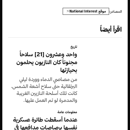
موقع National Interest
المصادر:
اقرأ أيضاً
تاريخ
واحد وعشرون [21] سلاحاً
مجنوناً كان النازيون يحلمون
بحيازتها
من مصاصي الدماء ووردة ليلي
البرتقالية حتى سلاح أشعة الشمس،
كانت تلك أسلحة النازيين الغريبة
والمدمرة لو تم العمل عليها.
معلومات عامة
عندما أسقطت طائرة عسكرية
نفسها برصاصات مدافعها في