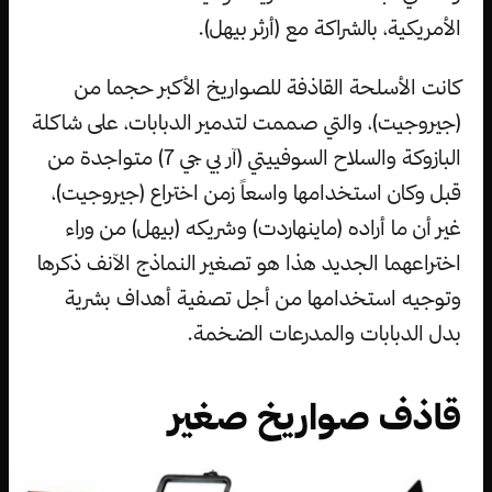
الأمريكية، بالشراكة مع (أرثر بيهل).
كانت الأسلحة القاذفة للصواريخ الأكبر حجما من
(جيروجيت)، والتي صممت لتدمير الدبابات، على شاكلة
البازوكة والسلاح السوفييتي (آر بي جي 7) متواجدة من
قبل وكان استخدامها واسعاً زمن اختراع (جيروجيت)،
غير أن ما أراده (ماينهاردت) وشريكه (بيهل) من وراء
اختراعهما الجديد هذا هو تصغير النماذج الآنف ذكرها
وتوجيه استخدامها من أجل تصفية أهداف بشرية
بدل الدبابات والمدرعات الضخمة.
قاذف صواريخ صغير