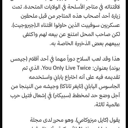
لاقتنائه في متاجر الأسلحة في الولايات المتحدة، تمت
زيارة أحد أصحاب هذه المتاجر من قبل ملحقين
عسكريين سوفييت الذين حاولوا اقتناء الـ(جيروجيت)،
لكن صاحب المحل امتنع عن بيعه لهم واكتفى
ببيعهم بعض الذخيرة الخاصة به.
هذا وقد لعب السلاح دوراً مهما في أحد أفلام (جيمس
بوند) بعنوان: You Only Live Twice، الذي تم
تقديمه فيه على أنه اختراع ياباني واستخدمه
الجاسوس الياباني (تايغر تاناكا) وجيشه من النينجا من
أجل وضع حد لمخطط (سبيكتر) في إشعال فتيل حرب
عالمية ثالثة.
يقول (كايل ميزوكامي)، وهو محرر لدى مجلة