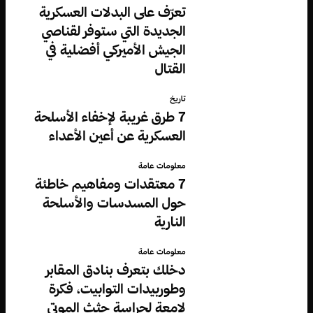
تعرّف على البدلات العسكرية
الجديدة التي ستوفر لقناصي
الجيش الأميركي أفضلية في
القتال
تاريخ
7 طرق غريبة لإخفاء الأسلحة
العسكرية عن أعين الأعداء
معلومات عامة
7 معتقدات ومفاهيم خاطئة
حول المسدسات والأسلحة
النارية
معلومات عامة
دخلك بتعرف بنادق المقابر
وطوربيدات التوابيت، فكرة
لامعة لحراسة جثث الموتى