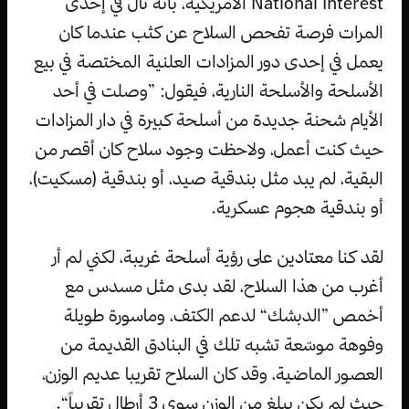
National Interest الأمريكية، بأنه نال في إحدى
المرات فرصة تفحص السلاح عن كثب عندما كان
يعمل في إحدى دور المزادات العلنية المختصة في بيع
الأسلحة والأسلحة النارية، فيقول: ”وصلت في أحد
الأيام شحنة جديدة من أسلحة كبيرة في دار المزادات
حيث كنت أعمل، ولاحظت وجود سلاح كان أقصر من
البقية، لم يبد مثل بندقية صيد، أو بندقية (مسكيت)،
أو بندقية هجوم عسكرية.
لقد كنا معتادين على رؤية أسلحة غريبة، لكني لم أر
أغرب من هذا السلاح، لقد بدى مثل مسدس مع
أخمص ”الدبشك“ لدعم الكتف، وماسورة طويلة
وفوهة موسّعة تشبه تلك في البنادق القديمة من
العصور الماضية، وقد كان السلاح تقريبا عديم الوزن،
حيث لم يكن يبلغ من الوزن سوى 3 أرطال تقريباً“.