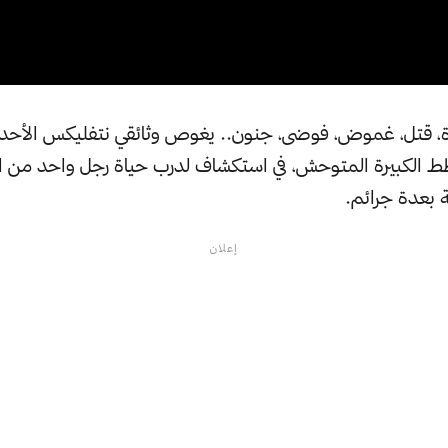
ارة، قتل، غموض، فوضى، جنون.. يغوص وثائقي نتفليكس الأح
طط الكبيرة المتوحش، في استكشاف لدرب حياة رجل واحد من ال
نة بعدة جرائم.
إعلان