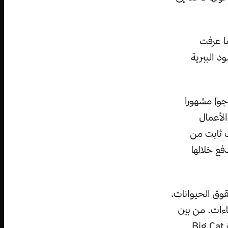
ما عرفت
لأسود الببرية
جو) مشهورا
لأعمال
 ثابت من
فع خلالها
قوق الحيوانات،
اءات. من بين
معارضيه وكارهيه كانت (كارول باسكن)، وهي مالكة ومديرة مأوى القطط الكبيرة Big Cat