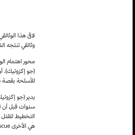
لاقى هذا الوثائق
وثائقي تنتجه الش
محور اهتمام الو
(جو إكزوتيك)، أ
للأسلحة بقصة ش
يدير (جو إكزوتي
سنوات قبل أن ت
التخطيط للقتل ب
هي الأخرى Big Cat Rescue وهو مأوى للقطط الكبيرة في ولاية فلوريدا.