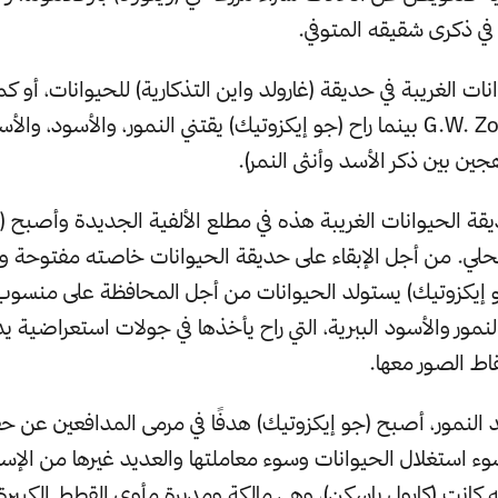
ي ذكرى شقيقه المتوفي.
نات الغريبة في حديقة (غارولد واين التذكارية) للحيوانات، أو ك
باختصار باسم G.W. Zoo بينما راح (جو إيكزوتيك) يقتني النمور، والأسود، وا
ة الحيوانات الغريبة هذه في مطلع الألفية الجديدة وأصبح (
لي. من أجل الإبقاء على حديقة الحيوانات خاصته مفتوحة وا
و إيكزوتيك) يستولد الحيوانات من أجل المحافظة على منسوب
نمور والأسود الببرية، التي راح يأخذها في جولات استعراضية يد
قاط الصور معها.
د النمور، أصبح (جو إيكزوتيك) هدفًا في مرمى المدافعين عن ح
وء استغلال الحيوانات وسوء معاملتها والعديد غيرها من الإس