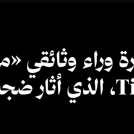
ة وراء وثائقي «م
كبيرة