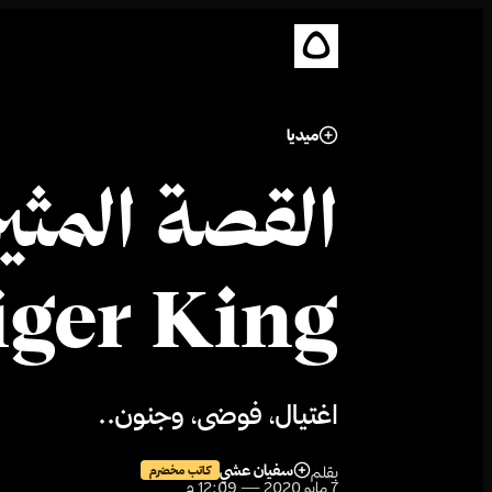
ميديا
القصة المثير
Tiger King، الذي أثار ضجة 
اغتيال، فوضى، وجنون..
سفيان عشي
بقلم
كاتب مخضرم
7 مايو 2020 — 12:09 م