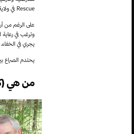
Rescue في ولاية فلوريدا، والتي سرعان ما أصبحت أكبر شوكة في حلق (جو إيكزوتيك).
على الرغم من أن
وترغب في رعاية 
يجري في الخفاء، 
يحتدم الصراع بين
من هي (ك