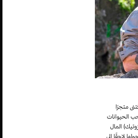
جوزيف شريبفوغل)، وقد ولد في سنة 1963، وفي سنة 1989 اقتنى متجرًا
حب الحيوانات
نة 1997، استخدم (جو إكزوتيك) المال
ها لاحقًا إلى