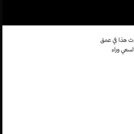
دث هذا في عمق
سعي وراء