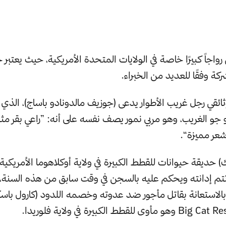
ي رواجاً كبيرًا خاصة في الولايات المتحدة الأمريكية، حيث يعتبر 
ركة وفقًا للعديد من الخبراء.
ثائقي رجل غريب الأطوار يدعى (جوزيف مالدونادو باساج)، الذي 
و جو الغريب، وهو مربي نمور يصف نفسه على أنه: ”راعي بقر م
عر مميزة“.
ك) حديقة حيوانات للقطط الكبيرة في ولاية أوكلاهوما الأمريكي
تم إدانته ويحكم عليه بالسجن في وقت سابق من هذه السنة،
الاستعانة بقاتل مأجور ضد عدوته وخصمه اللدود (كارول باسكن)