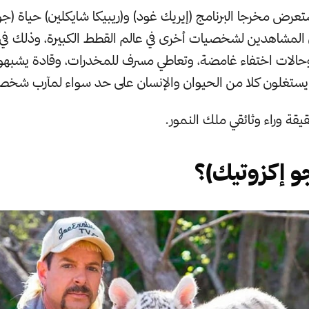
، يستعرض مخرجا البرنامج (إيريك غود) و(ريبيكا شايكلين) حياة (ج
ن المشاهدين لشخصيات أخرى في عالم القطط الكبيرة، وذلك ف
وحالات اختفاء غامضة، وتعاطي مسرف للمخدرات، وقادة يشبهو
يستغلون كلا من الحيوان والإنسان على حد سواء لمآرب شخص
يقة وراء وثائقي ملك النمور.
و إكزوتيك)؟