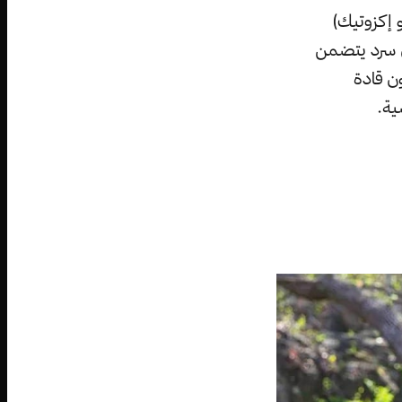
و إكزوتيك)
ي سرد يتضمن
ن قادة
ية.