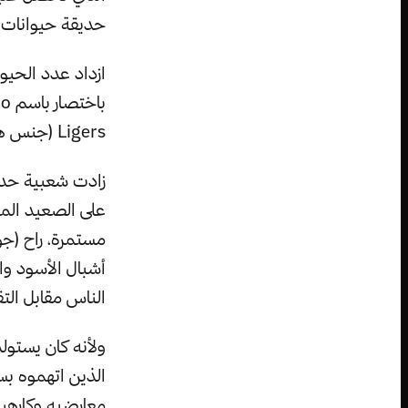
حديقة حيوانات ف
ازداد عدد الحيوا
Ligers (جنس هجين بين ذكر الأسد وأنثى النمر).
زادت شعبية حديق
على الصعيد المح
مستمرة، راح (ج
أشبال الأسود وال
الناس مقابل الت
ولأنه كان يستول
الذين اتهموه بس