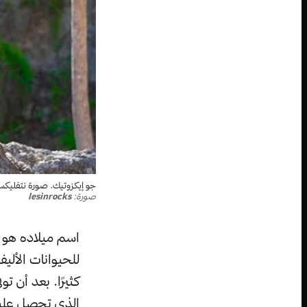
جو إيكزوتيك. صورة نتفليك
صورة:
lesinrocks
للحيوانات الألي
الذي تحصل عليه 