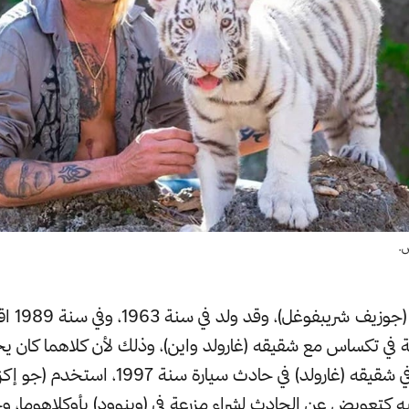
س.
اسم ميلاده هو (
فة في تكساس مع شقيقه (غارولد واين)، وذلك لأن كلاهما كان ي
كثيرًا. بعد أن توفي شقيقه (غارولد) في حادث سيارة س
كتعويض عن الحادث لشراء مزرعة في (وينوود) بأوكلاهوما، وحول