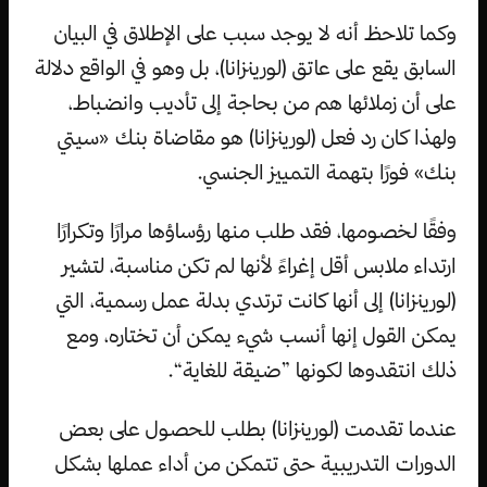
وكما تلاحظ أنه لا يوجد سبب على الإطلاق في البيان
السابق يقع على عاتق (لورينزانا)، بل وهو في الواقع دلالة
على أن زملائها هم من بحاجة إلى تأديب وانضباط،
ولهذا كان رد فعل (لورينزانا) هو مقاضاة بنك «سيتي
بنك» فورًا بتهمة التمييز الجنسي.
وفقًا لخصومها، فقد طلب منها رؤساؤها مرارًا وتكرارًا
ارتداء ملابس أقل إغراءً لأنها لم تكن مناسبة، لتشير
(لورينزانا) إلى أنها كانت ترتدي بدلة عمل رسمية، التي
يمكن القول إنها أنسب شيء يمكن أن تختاره، ومع
ذلك انتقدوها لكونها ”ضيقة للغاية“.
عندما تقدمت (لورينزانا) بطلب للحصول على بعض
الدورات التدريبية حتى تتمكن من أداء عملها بشكل