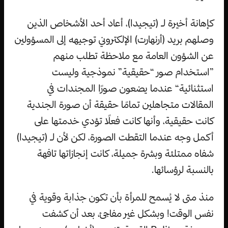
كإهانة أخيرة لـ (تيجيدا)، أعاد أحد الأشخاص الذين
وصلهم بريد (أرنهارت) الإلكتروني توجيهه إلى المسؤولين
عن الشؤون العامة مع ملاحظة تطلب منهم
”استخدام صور “حقيقية” نموذجية وليست
استثنائية“ عندما يضعون صورًا المجندات في
المقالات متجاهلين تمامًا حقيقة أن صورة الجندية
كانت حقيقية، وأنها كانت فعلًا تؤدي خدمتها على
أكمل وجه عندما التقطت الصورة، لكن لأن لـ (تيجيدا)
شفاه ممتلئة وبشرة جميلة، كانت إنجازاتها تافهة
بالنسبة لرؤسائها.
منذ متى لا يُسمح للمرأة بأن تكون جذابة وقوية في
نفس الوقت! وبشكل غير مفاجئ، بعد أن كشفت