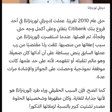
ديبرالي لورينزانا
حتى عام 2010 تقريبًا، عملت (ديبرالي لورينزانا) في أحد
فروع بنك Citibank بتفاني وعلى أكمل وجه حتى،
وفجأةً، تم فصلها. عندما استفسرت (لورينزانا) عن
سبب إعفائها من منصبها، تلقت ردًا مقتضبًا من رب
عملها السابق ينصّ ببساطة على أن أدائها كان ضعيفًا،
وهو مالم تتقبله أو تتفهمه، لأنه على حد علمها، كانت
موظفة نموذجية وحصلت على الجوائز والإشادة مرات
عدة.
كما اتضح، فإن السبب الحقيقي وراء طرد (لورينزانا) هو
لأنها جذابة للغاية، وكان مظهرها وشخصيتها الحلوة
مصدر تشتيت كبير بالنسبة لزملائها الذكور!