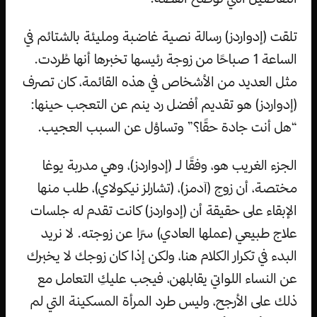
تلقت (إدواردز) رسالة نصية غاضبة ومليئة بالشتائم في
الساعة 1 صباحًا من زوجة رئيسها تخبرها أنها طُردت.
مثل العديد من الأشخاص في هذه القائمة، كان تصرف
(إدواردز) هو تقديم أفضل رد ينم عن التعجب حينها:
“هل أنت جادة حقًا؟” وتساؤل عن السبب العجيب.
الجزء الغريب هو، وفقًا لـ (إدواردز)، وهي مدربة يوغا
مختصة، أن زوج (آدمز)، (تشارلز نيكولاي)، طلب منها
الإبقاء على حقيقة أن (إدواردز) كانت تقدم له جلسات
علاج طبيعي (عملها العادي) سرًا عن زوجته. لا نريد
البدء في تكرار الكلام هنا، ولكن إذا كان زوجك لا يخبرك
عن النساء اللواتي يقابلهن، فيجب عليكِ التعامل مع
ذلك على الأرجح، وليس طرد المرأة المسكينة التي لم