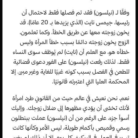
وفقًا لـ (نيلسون) فقد تم فصلها فقط لاحتمال أن
رئيسها، جيمس نايت (الذي يزيدها بـ 20 عامًا)، قد
يخون زوجته معها عن طريق الخطأ، وكما تعلمون،
الزوج يخون زوجته دائمًا بسبب خطأ المرأة وليس
خطأه هو، مع العلم أن (نايت) لم يُوظف سوى النساء
فقط. لذلك رفعت (نيلسون) على الفور دعوى قضائية
للطعن في الفصل بسبب كونه غبيًا للغاية وغير مبرر، إلا
المحكمة العليا التي اعتبرته قانونيًا.
نعم، نحن نعيش في عالم حيث من القانوني طرد امرأة
لأنك تخشى أن يؤدي مظهرها إلى ضلال زوجك. وإليك
أسوأ جزء، على الرغم من أن (نيلسون) عملت ببنطلون
رسمي وقميص بأكمام طويلة، ليس الأمر وكأنها كانت
تسير في العمل في البيكيني كل يوم، إلا أن ذلك لم يغير