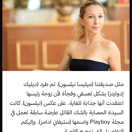
مثل صديقتنا (ميليسا نيلسون)، تم طرد (ديليك
إدواردز) بشكل تعسفي وفجأة لأن زوجة رئيسها
اعتقدت أنها جذابة للغاية. على عكس (نيلسون)، كانت
السيدة المصابة بالشك القاتل عارضة سابقة تعمل في
مجلة Playboy واسمها (ستيفاني آدامز). وإليكم
التفاصيل التي توضح القصة.