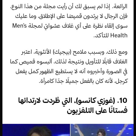
الرائعة. إذا لم يسبق لك أن رأيت مجلة من هذا النوع،
فإن الرجال لا يرتدون قميصًا على الإطلاق، وما عليك
سوى إلقاء نظرة على أي غلاف عشوائي لمجلة Men’s
Health للتأكد.
ومع ذلك، وبسبب ملامح (بيجيك) الأنثوية، اعتبر
الغلاف قابلًا للتأويل ونتيجة لذلك، ألبسوه قميص كما
في الصورة وأخبروه أنه لا يستطيع الظهور كمل يفعل
كرجل، لأنه كان بالفعل جميلًا جدًا كامرأة.
10. (غوزي كانسو)، التي طُردت لارتدائها
فستانًا على التلفزيون