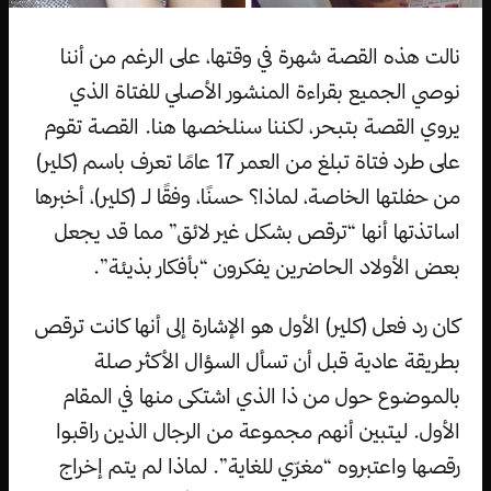
نالت هذه القصة شهرة في وقتها، على الرغم من أننا
نوصي الجميع بقراءة المنشور الأصلي للفتاة الذي
يروي القصة بتبحر، لكننا سنلخصها هنا. القصة تقوم
على طرد فتاة تبلغ من العمر 17 عامًا تعرف باسم (كلير)
من حفلتها الخاصة، لماذا؟ حسنًا، وفقًا لـ (كلير)، أخبرها
اساتذتها أنها “ترقص بشكل غير لائق” مما قد يجعل
بعض الأولاد الحاضرين يفكرون “بأفكار بذيئة”.
كان رد فعل (كلير) الأول هو الإشارة إلى أنها كانت ترقص
بطريقة عادية قبل أن تسأل السؤال الأكثر صلة
بالموضوع حول من ذا الذي اشتكى منها في المقام
الأول. ليتبين أنهم مجموعة من الرجال الذين راقبوا
رقصها واعتبروه “مغرّي للغاية”. لماذا لم يتم إخراج