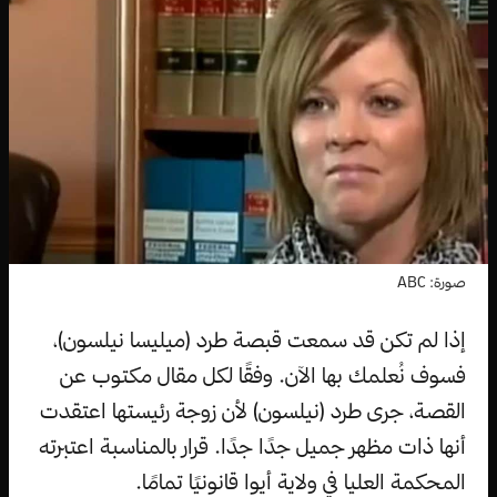
صورة: ABC
إذا لم تكن قد سمعت قبصة طرد (ميليسا نيلسون)،
فسوف نُعلمك بها الآن. وفقًا لكل مقال مكتوب عن
القصة، جرى طرد (نيلسون) لأن زوجة رئيستها اعتقدت
أنها ذات مظهر جميل جدًا جدًا. قرار بالمناسبة اعتبرته
المحكمة العليا في ولاية أيوا قانونيًا تمامًا.