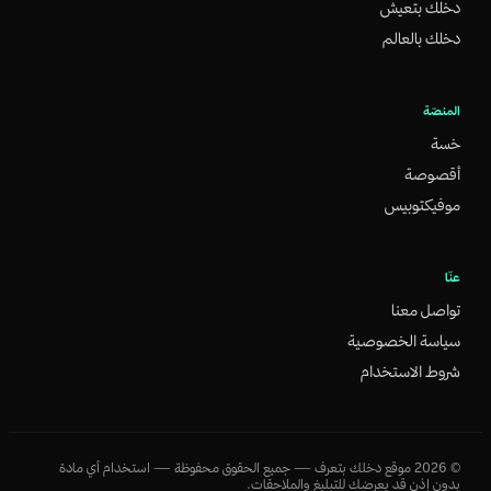
دخلك بتعيش
دخلك بالعالم
المنصّة
خسة
أقصوصة
موفيكتوبيس
عنّا
تواصل معنا
سياسة الخصوصية
شروط الاستخدام
©
2026
موقع دخلك بتعرف — جميع الحقوق محفوظة — استخدام أي مادة
بدون إذن قد يعرضك للتبليغ والملاحقات.