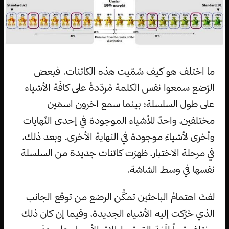
ما اختلف هو كيف سُمّيت هذه الكائنات. فبعض
الرّضع سمعوا نفس الكلمة مُردّدةً على كافّة الأشياء
على طول السلسلة؛ بينما سمع آخرون اسمَين
مختلفين، واحدٌ للأشياء الموجودة في إحدى النّهايات
وأخرى لأشياءَ موجودة في النهاية الأخرى. وبعد ذلك،
في مرحلة الاختبار، ظهرَت كائنات جديدة من السلسلة
نفسها في وسط الشاشة.
لفتَ اهتمامُ الباحثين تمكُّن الرضع من توقع الجانب
الذي حُرّكت إليه الأشياء الجديدة، وفيما إن كان ذلك