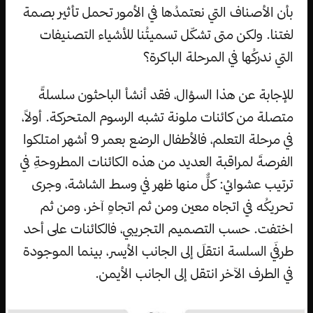
بأن الأصناف التي نعتمدُها في الأمور تحمل تأثير بصمة
لغتنا. ولكن متى تشكّل تسميتُنا للأشياء التصنيفات
التي ندركُها في المرحلة الباكرة؟
للإجابة عن هذا السؤال، فقد أنشأ الباحثون سلسلةً
متصلة من كائنات ملونة تشبه الرسوم المتحركة. أولاً،
في مرحلة التعلم، فالأطفال الرضع بعمر 9 أشهر امتلكوا
الفرصةَ لمراقبة العديد من هذه الكائنات المطروحةِ في
ترتيب عشوائي: كلٌّ منها ظهر في وسط الشاشة، وجرى
تحريكُه في اتجاه معين ومن ثم اتجاهٍ آخر، ومن ثم
اختفت. حسب التصميم التجريبي، فالكائنات على أحد
طرفَي السلسة انتقلَ إلى الجانب الأيسر، بينما الموجودة
في الطرف الآخر انتقل إلى الجانب الأيمن.