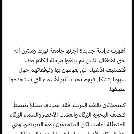
أظهرت دراسة جديدة أجرتها جامعة نورث وسترن أنه
حتى الأطفال الذين لم يبلغوا مرحلة الكلام بعد،
فتصنيف الأشياء التي يقومون بها وتوقعاتهم حول
سيرِها يتشكل فيهم تحت تأثيرِ الأسماء التي نستخدمها
لنَصِفَها.
كمتحدّثين باللغة العربية، فقد نصادفُ منظراً طبيعيّاً،
فنصفُ البحيرة الزرقاء والعشب الأخضر والسماء الزرقاء
المتمثّلةِ أمامنا. لكنّ المتحدثين بلغة البيرينمو، وهي
لغة السكان الأصليين لبابوا غينيا الجديدة، يمتلكون