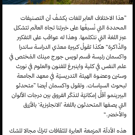
”هذا الاختلاف العابر للغات يكشفُ أن التصنيفات
المحددة التي نُسبغُها على خبرتنا تجاهَ العالَم تتشكل
عبرَ اللغة التي نتكلمها. وهذا له عواقب على التفكير
والذّاكرة“ هكذا تقولُ كبيرة معدّي الدراسة ساندرا
واكسمان رئيسة قسم لويس جورج مينك المُختص في
علم النفس في كلية واينبرغ للفنون والعلوم في نورث
وسترن وعضوة الهيئة التدريسيّة في معهد الجامعة
لبحوث السياسات. وتقول واكسمان أيضا ”متحدثو
البيرينمو أقلُّ إمكانيّة لتذكّر الفروق بين درجات الألوان
التي يصفها المتحدثون باللغة ’الانجليزية‘ بالأزرق
والأخضر.“
هذه الأدلّة المزمعَة العابرة للثقافات تتركُ مجالا للشك