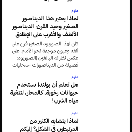
علوم
لماذا يعتبر هذا الديناصور
الصغير وحيد القرن؛ الديناصور
الألطف والأغرب على الإطلاق
كان لهذا الصوربود الصغير قرن على
أنفه وعيون موجهة نحو الأمام، على
عكس نظرائه البالغين (الصوربود:
فصيلة من الديناصورات -سحليات
الورك- التي تتمتع بأعناق طويلة
علوم
وذيول طويلة ورؤوس صغيرة).
هل تعلم أن بولندا تستخدم
حيوانات رخوية، كالمحار، لتنقية
مياه الشرب!
علوم
لماذا يتشابه الكثير من
المرتبطين في الشكل؟ إليكم