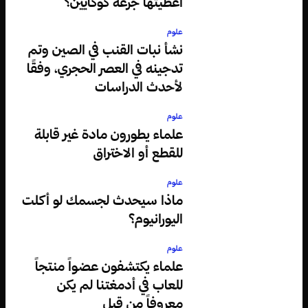
أعطيتها جرعة كوكايين؟
علوم
نشأ نبات القنب في الصين وتم
تدجينه في العصر الحجري، وفقًا
لأحدث الدراسات
علوم
علماء يطورون مادة غير قابلة
للقطع أو الاختراق
علوم
ماذا سيحدث لجسمك لو أكلت
اليورانيوم؟
علوم
علماء يكتشفون عضواً منتجاً
للعاب في أدمغتنا لم يكن
معروفاً من قبل