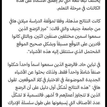
يختلف تبعاً للّغة التي تم إطلاق الأسماء على هذه
الكائنات في مرحلة التعلم.
كانت النتائج مذهلة، وفقا لمؤلّفة الدراسة ميلاني هافي
من جامعة جنيف والتي قالت: ”ميز الرّضع الذين
سمعوا اسمين مختلفين صنفَين اثنَين، وبالتالي كانوا
قادرين على التوقّع مسبقاً وبشكلٍ صحيح الموقعَ
المُحتمل الذي ستنتقل إليه هذه الأشياء“.
في تباينٍ حاد، فالرضع الذين سمعوا اسماً واحداً شكلوا
صنفاً شاملاً واحداً فقط، ولذلك بحثوا عن الأشياء
الجديدة الموضوعة في الاختبار في كِلا الموقعَين. تقول
هافي: ”هذه النتائج تُشكلُ أول دليل على أن الرضع
الذين لا تتجاوز أعمارُهم 9 أشهر، فالتسمية لا تشكّلُ
عددَ الأصناف التي يُسبغونها على طول سلسلةِ الإدراك