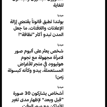
للغاية
ميديا
بولندا تطبق قانوناً يقتضي إزالة
الإعلانات واللافتات، ما جعل
المدن تبدو أكثر ”نظافة“!
ميديا
شخص يعثر على ألبوم صور
لامرأة مجهولة مع نجوم
هوليوود في متجر للأغراض
المستعملة، يبدو وكأنه كبسولة
زمن!
ميديا
أشخاص يشاركون 30 صورة
”قبل وبعد“ لإظهار مدى تغير
الأماكن مع مرور الوقت