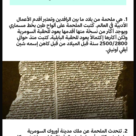
1. هي ملحمة من بلاد ما بين الرافدين وتعتبر أقدم الأعمال
الأدبية في العالم. كُتبت الملحمة على ألواح طين بخط مسماري
ويوجد أكثر من نسخة منها أقدمها يعود للحقبة السومرية
ولكن أكثرها إكتمالاً يعود للحقبة البابلية، كتبت منذ حوالي
2500/2800 سنة قبل الميلاد من قبل كاهن إسمه شين
أيقي أونيني.
2. تتحدث الملحمة عن ملك مدينة أوروك السومرية