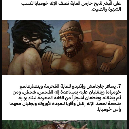
على البشر لذبح حارس الغابة نصف الإله خومبابا لكسب
الشهرة والصيت.
7. يسافر جلجامش وإنكيدو للغابة المُحرمة ويتصارعانمع
خومباما ويتغلبان عليه بمساعدة إله الشمس، شمش، ومن
ثم يقتلانه ويقطعان أشجاراً من الغابة المحرمة لبناء بوابة
ضخمة لمعبد الإله إنليل وقارباً للعودة لأوروك ويجلبان معهما
رأس خومبابا.