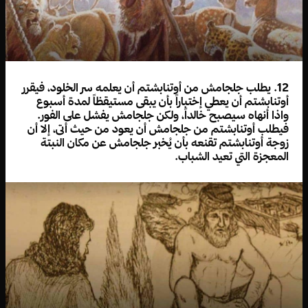
12. يطلب جلجامش من أوتنابشتم أن يعلمه سر الخلود، فيقرر
أوتنابشتم أن يعطي إختباراً بأن يبقى مستيقظاً لمدة أسبوع
واذا أنهاه سيصبح خالداً، ولكن جلجامش يفشل على الفور.
فيطلب أوتنابشتم من جلجامش أن يعود من حيث أتى، إلا أن
زوجة أوتنابشتم تقنعه بأن يُخبر جلجامش عن مكان النبتة
المعجزة التي تعيد الشباب.