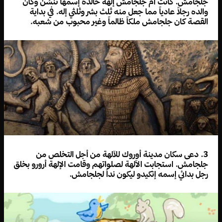
جلجامش. كانت أم جلجامش إلهة خالدة إسمها ننسُن وكان
والده رجلاً عادياً مما جعل منه ثلث بشر وثلثي إله. في بداية
القصة كان جلجامش ملكاً ظالماً وغير محبوب من شعبه.
3. دعى سكان مدينة أوروك للآلهة من أجل التخلص من
جلجامش. استجابت الآلهة لصلواتهم وقامت الإلهة أرورو بخلق
رجل بدائي إسمه إنكيدو ليكون نداً لجلجامش.