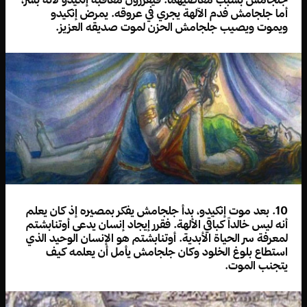
أما جلجامش فدم الآلهة يجري في عروقه. يمرض إنكيدو
ويموت ويصيب جلجامش الحزن لموت صديقه العزيز.
10. بعد موت إنكيدو، بدأ جلجامش يفكر بمصيره إذ كان يعلم
أنه ليس خالداً كباقي الألهة. فقرر إيجاد إنسان يدعى أوتنابشتم
لمعرفة سر الحياة الأبدية. أوتنابشتم هو الإنسان الوحيد الذي
استطاع بلوغ الخلود وكان جلجامش يأمل أن يعلمه كيف
يتجنب الموت.