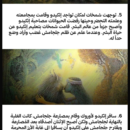
5. توجهت شمخات لمكان تواجد إنكيدو وقامت بمجامعته
وعلمته التحضر وحينها رفضت الحيوانات مصاحبة إنكيدو
وأصبح جزءاً من عالم البشر. قامت شمخات بتعليم إنكيدو عن
حياة البشر. وعندما علم عن ظلم جلجامش غضب وأراد وضع
حداً له.
6. سافر إنكيدو لأوروك وقام بمصارعة جلجامش، كانت الغلبة
بالنهاية لجلجامش ولكن أصبح الإثنان أصدقاء بعد المُصارعة
ويقترح جلجامش على إنكيدو أن يسافرا الى غابة الأرز المحرمة