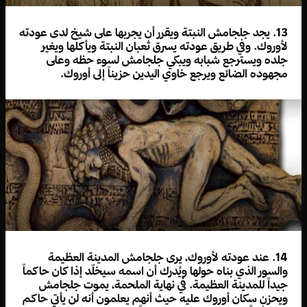
13. يجد جلجامش النبتة ويقرر أن يجربها على شيخ لدى عودته
لأوروك. وفي طريق عودته يسرق ثعبان النبتة ويأكلها ويغير
جلده ويسترجع شبابه ويبكي جلجامش لسوء حظه وعلى
مجهوده الضائع ويرجع خاوي اليدين حزيناً إلى أوروك.
14. عند عودته لأوروك، يرى جلجامش المدينة العظيمة
والسور الذي بناه حولها ويُدرك أن اسمه سيخلّد إذا كان حاكماً
جيداً للمدينة العظيمة. في نهاية الملحمة، يموت جلجامش
ويحزن سكان أوروك عليه حيث أنهم يعلمون أنه لن يأتي حاكم