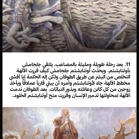
11. بعد رحلة طويلة ومليئة بالمصاعب، يلتقي جلجامش
بأوتنابشتم. ويحدّث أوتنابشتم جلجامش كيف قررت الآلهة
التخلص من البشر عن طريق الطوفان ولكن إله الحكمة إيا أفشى
مخطط الآلهة جاء لأوتنابشتم وأمره أن يبني قارباً عملاقاً ويأخذ
زوجين من كل كائن وعائلته وبذور النباتات. بعد الطوفان ندمت
الآلهة لمحاولتها تدمير الإنسان وقررت منح أوتنابشتم الخلود.