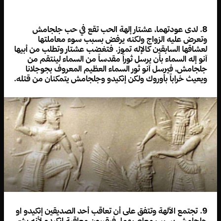
8. لدى عودتهما، عشتار إلهة الحب تقع في حب جلجامش
وتعرض عليه الزواج ولكنه يرفض بسبب سوء معاملتها
لعشاقها السابقين كالإله تموز. فتغضب عشتار وتطلب من أبيها
آنو إله السماء بأن يرسل ثوراً مقدساً من السماء لينتقم من
جلجامش، فيرسل آنو ثور السماء العظيم المعروف بجوجلانا
ويعيث خراباً بأوروك ولكن إنكيدو وجلجامش يتمكنان من قتله.
9. تجتمع الآلهة وتتفق على أن تعاقب أحد الصديقين إنكيدو او
جلجامش بسبب معاصيهما. فيقررون معاقبة إنكيدو لأنه بشر،