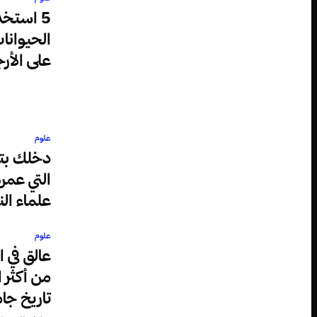
5 استخد
الحيوانا
على الأر
علوم
دخلك بت
علماء ال
علوم
عالق في 
من أكثر 
تاريخ جام