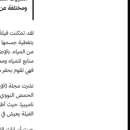
ومختلفة عن 
لقد تمكنت فيلة 
بتغطية جسمها با
من المياه، بالإ
منابع للمياه ومص
فهي تقوم بحفر من
نشرت مجلة (الإي
ناميبيا، حيث أظ
الفيلة يعيش في منطقة rip
حيث أن إناث ال