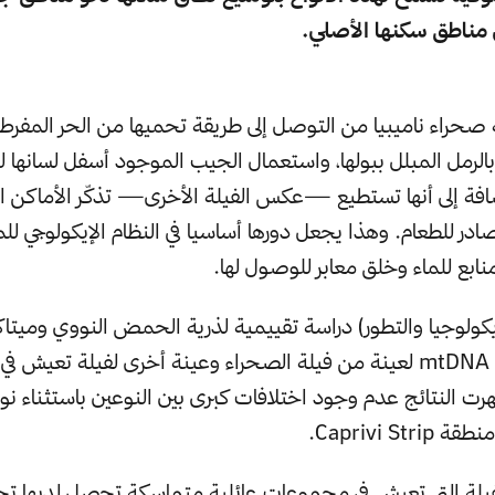
مناطق سكنها الأصلي.
صحراء ناميبيا من التوصل إلى طريقة تحميها من الحر المفر
لرمل المبلل ببولها، واستعمال الجيب الموجود أسفل لسانها
ضافة إلى أنها تستطيع —عكس الفيلة الأخرى— تذكّر الأماكن ال
ادر للطعام. وهذا يجعل دورها أساسيا في النظام الإيكولوجي للم
ابع للماء وخلق معابر للوصول لها.
كولوجيا والتطور) دراسة تقييمية لذرية الحمض النووي وميتاك
الحمض النووي mtDNA لعينة من فيلة الصحراء وعينة أخرى لفيلة تعي
هرت النتائج عدم وجود اختلافات كبرى بين النوعين باستثناء ن
Caprivi St.
فيلة التي تعيش في مجموعات عائلية متماسكة تحصل لديها تح