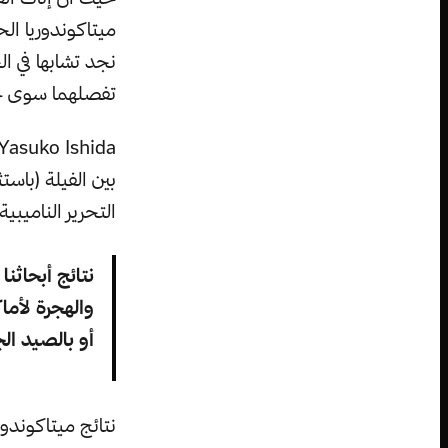
ميتاكوندوريا الح
تفصلهما سوى حد
التحرير الناميب
نتائج أبحاثنا
والهجرة لأما
أو بالصيد الج
نتائج ميتاكوندو