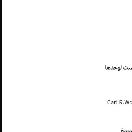
ليست لوحدها
Alfred Roca الباحث في علم الحيوان وعضو معهد Carl R.Woese
ديدة