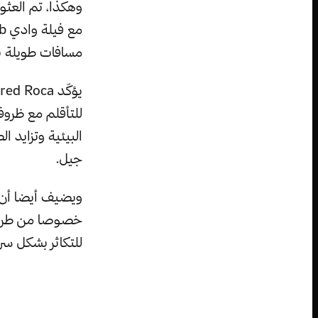
مسافات طويلة بع
للتأقلم مع ظرو
البيئية وتزايد 
جيل.
ويضيف أيضا أن 
خصوصا من طرف ص
للتكاثر بشكل سر