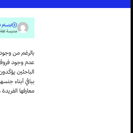
ابتسام ف
مدرسة لغة ف
بالرغم من وجود 
عدم وجود فروقات
الباحثين يؤكّدو
بباقي أبناء جنسه
معارفها الفريدة و