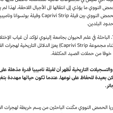
مض النووي ما يؤدّي إلى انتقالها الى الأجيال اللاحقة، لهذا لم ي
نجد تشابها في الحمض النووي بين فيلة Caprivi Strip وفيلة بوتسوا
ود البلدين.
Yasuko Ishida، الباحثة في علم الحيوان بجامعة إلينوي تؤكد أن غياب الإخ
بين الفيلة (باستثناء مجموعة Caprivi Strip) يعزز الدلائل التار
ية خوفا من حملات الصيد المكثفة.
 والتسجيلات التاريخية تُظهر أن لفيلة ناميبيا قدرة مذهلة على
كن بعيدة للحفاظ على نوعها، عندما تكون حياتها مهددة بتغي
ائر.
ريا الحمض النووي مكّنت الباحثين من رسم خريطة لهجرات الفيل