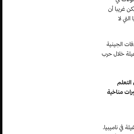
كن غريبا أن
نا وناميبيا التي لا
تلافات الجينية
يخية لهجرات الفيلة خلال حرب
 التعلم
رات مناخية
ة في ناميبيا،