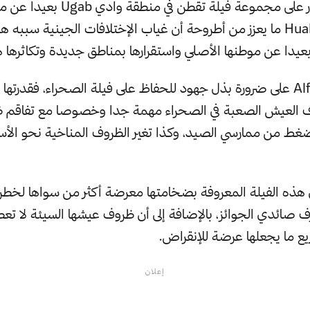
وهكذا، تم العثور على مجموعة فيلة تقطن
مع فيلة وادي Huab ما يعزز من أطروحة أن غياب الإختلافات الجينية سبب
يدا عن موطنها الأصلي واستقرارها بمناطق جديدة وتكاثرها 
يؤكّد Alfred Roca على ضرورة بذل جهود للحفاظ على فيلة الصحراء، فقدر
ف العيش الصعبة في الصحراء مهمة جدا وخصوصا مع تفاقم 
الضغط من ممارسي الصيد، وكذا تغير الظروف المناخية نحو الأس
هذه الفيلة المعروفة بضخامتها معرضة أكثر من سواها لخطر
ائدي الجوائز، بالإضافة إلى أن ظروف عيشها السيئة لا تعط
يع ما يجعلها عرضة للإنقراض.
إعلان