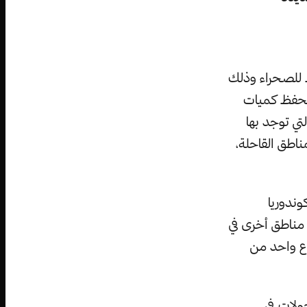
ط للصحراء وذلك
 لحفظ كميات
تي توجد بها
ناطق القاحلة،
وندوريا
ش في مناطق أخرى في
وع واحد من
ولات في