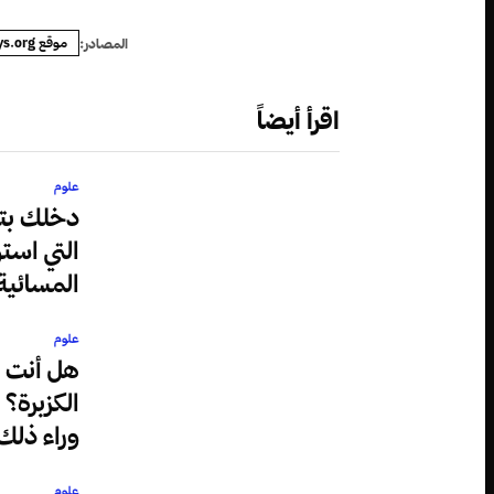
موقع phys.org
المصادر:
اقرأ أيضاً
علوم
دخلك بتع
التي است
المسائية
علوم
هل أنت م
الكزبرة؟ 
وراء ذلك
علوم