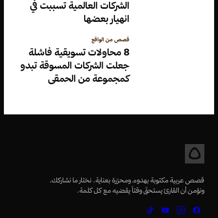
الشركات العالمية تسببت في
انهيار بعضها
قصص من الواقع
8 محاولات تسويقية فاشلة
جعلت الشركات المسوقة تبدو
كمجموعة من الحمقى
قصص عربية مكتوبة بهدوء، ومحرّرة بعناية. نختار ما نشاركك،
ونؤمن أن القارئ يستحقّ وقتاً يقضيه مع كل كلمة.