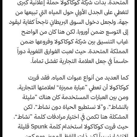
المتحدة، بدأت شركة كوكاكولا حملة إعلانية كبرى
لتغطي على الجدل الأولي حول المياه التي تبيعها من
جهة، ولجعل دخول السوق البريطاني ناجحاً كفاية ليقود
إلى التوسع ضمن أوروبا، لكن هنا كان من الواضح
غياب التنسيق بين شركة كوكاكولا وفروعها ضمن
المملكة المتحدة، حيث لعبت الفوارق اللغوية دوراً
حاسماً في جعل العلامة التجارية تفشل تماماً.
كما العديد من أنواع عبوات المياه، فقد قررت
كوكاكولا أن تعطي ”عبارة مميزة“ لعلامتها التجارية،
ومن بين العبارات المستخدمة كان هناك ”مليئة
بالنشاط“، و”لا نستطيع الحياة دون نشاط“، لكن
المشكلة هنا تكمن في اختيار مرادفات كلمة ”نشاط“،
حيث قررت كوكاكولا استخدام كلمة Spunk قليلة
الانتشار نسبياً لكن ذات اللفظ المميز، ومع كون