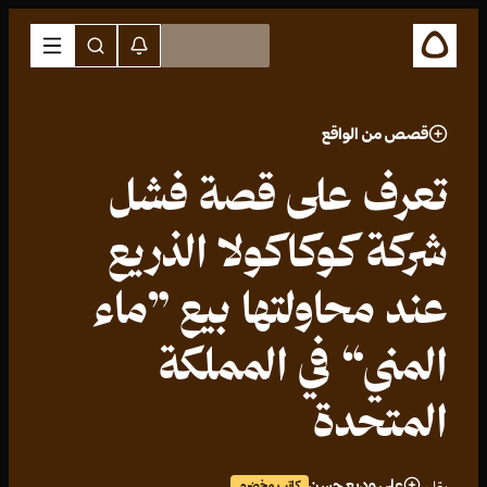
قصص من الواقع
تعرف على قصة فشل
شركة كوكاكولا الذريع
عند محاولتها بيع ”ماء
المني“ في المملكة
المتحدة
علي وديع حسن
كاتب مخضرم