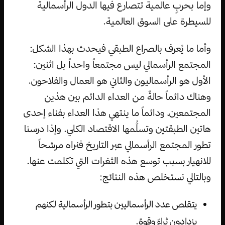
وإما بحربٍ عالمية تتصارع فيها الدول الرأسمالية
للسيطرة على السوق العالمية.
وأما ما يُعرف بالصراع الطبقي فيحدث بهذا الشكل:
المجتمع الرأسمالي ليس مجتمعاً واحداً بل اثنين:
الأول هو الرأسماليون والثاني هو العمال والفلاحون.
وهناك دائماً حالةٌ من العداء الدائم بين هذين
المجتمعين، ودائماً ما ينتهي هذا العداء بفناء إحدى
هاتين الطبقتين وتسلُّمها الاقتصاد الكلي. وإذا درسنا
تطور المجتمع الرأسمالي عبر التاريخ فنراه مرشحاً
للانهيار بسبب توسع هذه الثغرات التي تكلمت عنها.
وبالتالي نستخلص هذه النتائج:
يتقلص عدد الرأسماليين بتطور الرأسمالية لكنهم
يزدادون ثراءً وقوة.