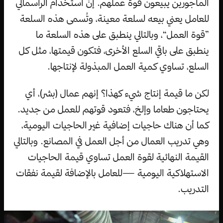
المأجورين يبيعون قوة عملهم. إنّ استخدام الرأسمالي
للعامل يعني بيعه لسلعة معينة، وتُسمى هذه السلعة
”قوة العمل“، وبالتالي ينطبق على هذه السلعة ما
ينطبق على باقي السلع الأخرى، فتكون قيمتها، مثل كل
السلع، تساوي كمية العمل المبذولة لإنتاجها.
لكن ما قيمة إنتاج شيء كهذا؟ إنهم عمال (بشر)، أي
يحتاجون طعاما وإلخ، فتعود قوتهم للعمل من جديد.
كما أن هناك حاجيات إضافية غير الحاجيات اليومية،
وهي تدريب العمال من أجل العمل في المصانع. وبالتالي
القيمة النهائية لقوة العمل تساوي قيمة الحاجيات
الاستهلاكية اليومية —للعامل بالإضافة لقيمة نفقات
التدريب.