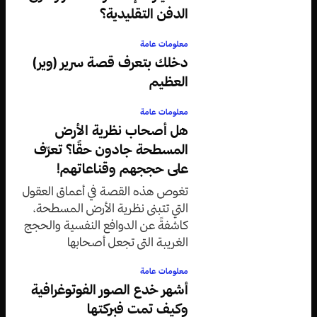
الدفن التقليدية؟
معلومات عامة
دخلك بتعرف قصة سرير (وير)
العظيم
معلومات عامة
هل أصحاب نظرية الأرض
المسطحة جادون حقًا؟ تعرّف
على حججهم وقناعاتهم!
تغوص هذه القصة في أعماق العقول
التي تتبنى نظرية الأرض المسطحة،
كاشفةً عن الدوافع النفسية والحجج
الغريبة التي تجعل أصحابها
متمسكين بقناعاتهم رغم الأدلة
معلومات عامة
العلمية الدامغة.
أشهر خدع الصور الفوتوغرافية
وكيف تمت فبركتها