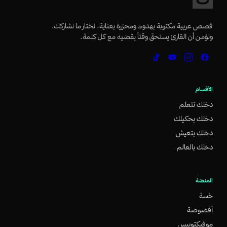
قصص عربية مكتوبة بهدوء، ومحرّرة بعناية. نختار ما نشاركك،
ونؤمن أن القارئ يستحقّ وقتاً يقضيه مع كل كلمة.
الأقسام
دخلك تتعلم
دخلك بحكيلك
دخلك بتعيش
دخلك بالعالم
المنصّة
خسة
أقصوصة
موفيكتوبيس