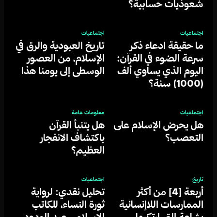
شعوذيات حسابية؟
اجتماعيات
اجتماعيات
ما حقيقة ادعاء ذكر
تاريخ العبودية والرق في
سرعة الضوء في القرآن:
الإسلام، من العصور
اليوم الذي يساوي ألف
الوسطى إلى يومنا هذا
(1000) سنة؟
اجتماعيات
معلومات عامة
هل يحرض الإسلام على
هل يتنبأ القرآن
التعصب؟
باكتشاف الانفجار
العظيم؟
تاريخ
اجتماعيات
أربعة [4] من أكثر
تحليل نقدي: لرواية
الممارسات اللاإنسانية
ثورة النساء، للكاتب
بشاعة التي ارتكبها
الإسلامي عبد الودود