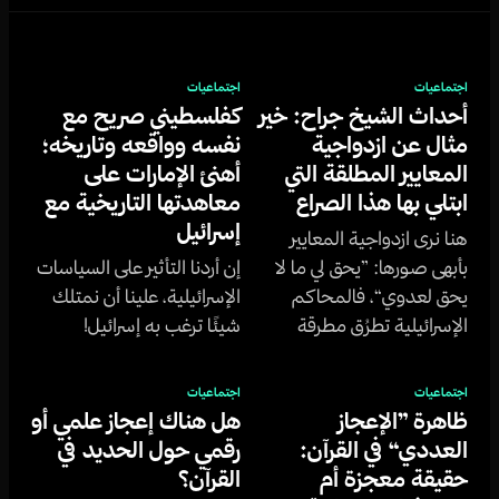
اجتماعيات
اجتماعيات
أحداث الشيخ جراح: خير
كفلسطيني صريح مع
مثال عن ازدواجية
نفسه وواقعه وتاريخه؛
المعايير المطلقة التي
أهنئ الإمارات على
ابتلي بها هذا الصراع
معاهدتها التاريخية مع
إسرائيل
هنا نرى ازدواجية المعايير
بأبهى صورها: ”يحق لي ما لا
إن أردنا التأثير على السياسات
يحق لعدوي“، فالمحاكم
الإسرائيلية، علينا أن نمتلك
الإسرائيلية تطرُق مطرقة
شيئًا ترغب به إسرائيل!
العدالة لإعطاء حق العودة
لليهودي، وتطرقها بذات
اجتماعيات
اجتماعيات
الوقت لمنعه عن الفلسطيني
ظاهرة ”الإعجاز
هل هناك إعجاز علمي أو
العددي“ في القرآن:
رقمي حول الحديد في
حقيقة معجزة أم
القرآن؟