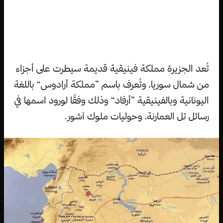
تُعد الجزيرة مملكة فينيقية قديمة سيطرت على أجزاء
من شمال سوريا، وتُعرف باسم ”مملكة أرادوس“ باللغة
اليونانية وبالفينيقية ”أرفاد“ وذلك وفقًا لورود اسمها في
رسائل تل العمارنة، وحوليات ملوك آشور.