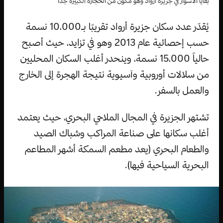
بقايا الأسوار في جزيرة أرواد وهو مكون من الحجارة الكبيرة جدا
يُقدّر عدد سكان جزيرة أرواد تقريبًا بـ10،000 نسمة
حسب إحصائية عام 2013 وهو في تزايد، حيث أصبح
حالياً 15،000 نسمة، وينحدر أغلب السكان المحليين
من سلالات أوروبية وآسيوية نتيجة الهجرة إلى الخارج
والعمل بالسفر.
تشتهر الجزيرة في المجال الملاحي البحري، حيث يعتمد
أغلب سكانها على صناعة المراكب وشباك الصيد
والطعام البحري (يعد مطعم السمكة أشهر المطاعم
البحرية السياحية فيها).