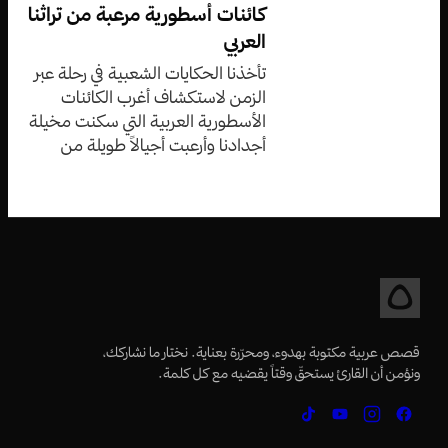
كائنات أسطورية مرعبة من تراثنا
العربي
تأخذنا الحكايات الشعبية في رحلة عبر
الزمن لاستكشاف أغرب الكائنات
الأسطورية العربية التي سكنت مخيلة
أجدادنا وأرعبت أجيالاً طويلة من
الأطفال والكبار على حد سواء.
قصص عربية مكتوبة بهدوء، ومحرّرة بعناية. نختار ما نشاركك،
ونؤمن أن القارئ يستحقّ وقتاً يقضيه مع كل كلمة.