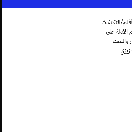
لم/التكيّف“،
 الأدلة على
ر والنعت
عزيزي…