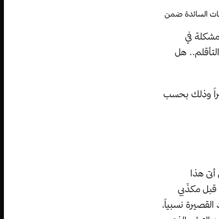
ينات السائدة ضمن
مشكلة في
لتأقلم.. هل
يراً وذلك بحسب
 أتى هذا
قبل مكذّبي
القصيرة نسبياً،