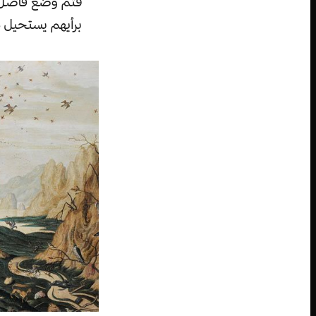
فتمّ وضع فاصل ب
برأيهم يستحيل م