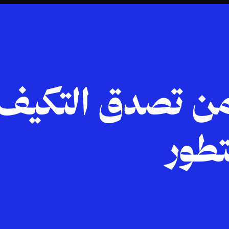
 من تصدق التكيف
تطور