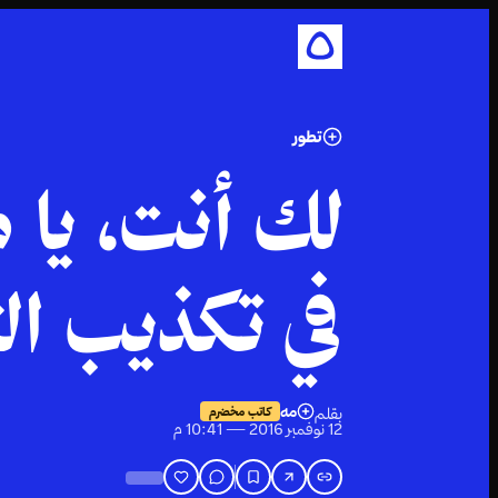
تطور
لك أنت، يا
في تكذيب ال
مه
بقلم
كاتب مخضرم
12 نوفمبر 2016 — 10:41 م