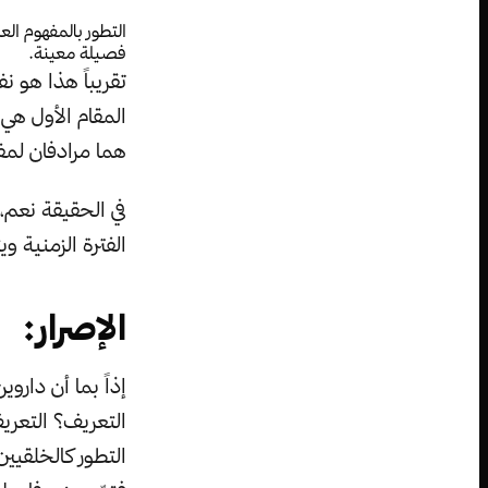
التطور بالمفهوم ال
فصيلة معينة.
تقريباً هذا هو 
المقام الأول هي 
هما مرادفان لم
في الحقيقة نعم، 
الفترة الزمنية وي
الإصرار:
إذاً بما أن دارو
التعريف؟ التعري
التطور كالخلقيين