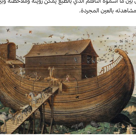
ين ما أسموه التأقلم الذي بالطبع يمكن رؤيته وملاحظته وبين
شاهدته بالعين المجردة.