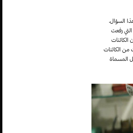
ابه أصل الأنواع 1859 أجاب عن هذا السؤال،
التي رفعت
 الكائنات
 من الكائنات
ل المسماة