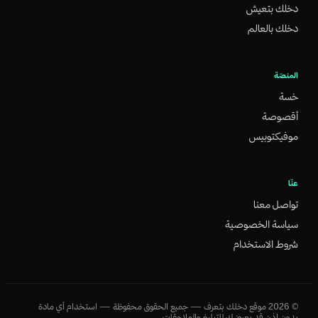
دخلك بتعيش
دخلك بالعالم
المنصّة
خسة
أقصوصة
موفيكتوبيس
عنّا
تواصل معنا
سياسة الخصوصية
شروط الاستخدام
©
2026
موقع دخلك بتعرف — جميع الحقوق محفوظة — استخدام أي مادة
بدون إذن قد يعرضك للتبليغ والملاحقات.