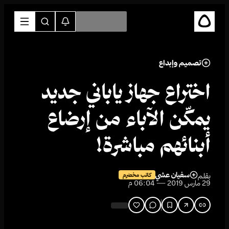
تصميم وإبداع
اختراع جهاز ياباني جديد
يمكّن الآباء من إرضاع
أبنائهم مباشرة!
سفيان عشي
بقلم
كاتب مخضرم
29 مارس 2019 — 06:04 م