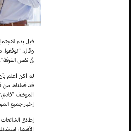
قبل بدء الاجتما
وقال: ”توقفوا، م
في نفس الغرفة“.
لم أكن أعلم بأن 
قد فعلناها من ق
الموظف ”فادي“،
إخبار جميع المو
إطلاق الشائعات 
الأفضل استغلاله 