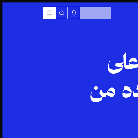
على
ه من