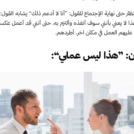
تظار حتى نهاية الإجتماع للقول: ”أنا لا أدعم ذلك“ يشابه القول: 
 لا يعني بأنني سوف أنفذه وألتزم به، حتى أنني قد أعمل عكسه
يهم العمل في مكان آخر، أطردهم.