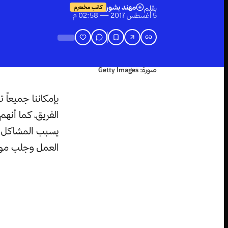
مهند بشور
بقلم
كاتب مخضرم
5 أغسطس 2017 — 02:58 م
صورة: Getty Images
بإمكاننا جميعاً
الفريق، كما أنه
يسبب المشاكل ا
العمل وجلب موظف