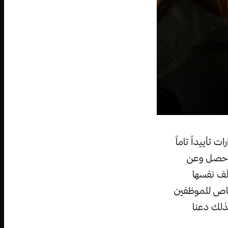
تأييداً تاماً
ي حصل وعن
لّف نفسها
خاص للموظفين
لذلك دعنا