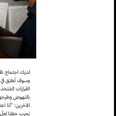
لديك اجتماع، طُر
وسوف تُطبّق في
القرارات المُتخذ
بالنهوض وطرحها 
الآخرين: ”أنا اع
نجرب حظنا لعلّ 