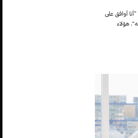
”أنا أوافق على
“، هؤلاء