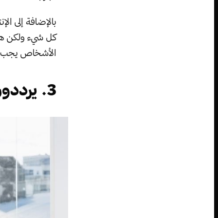
بالإضافة إلى الإن
كل شيء ولكن هذا
الأشخاص يجب عل
3. يرددون: ”هذا ليس عملي“: