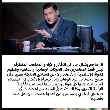
6. هاجم بشكل حاد كل الافكار والآراء و المذاهب المتطرفة،
ليس فقط المعاصرين مثل الحركات الجهادية والسلفية وتنظيم
الدولة الإسلامية والقاعدة ولا حتى المناهج الحديثة نسبياً مثل
منهج محمد بن عبد الوهاب وابن تيمية؛ بل ذهب إلى المصادر
التي يعتمد عليها كل هؤلاء وعلى رأسها المذاهب الفقهية
الأربعة الكبرى، وكذلك شكك في العديد من الاحاديث في
صحيحي البخاري ومسلم و من أهمها حديث ”من بدل دينه
فأقتلوه“.