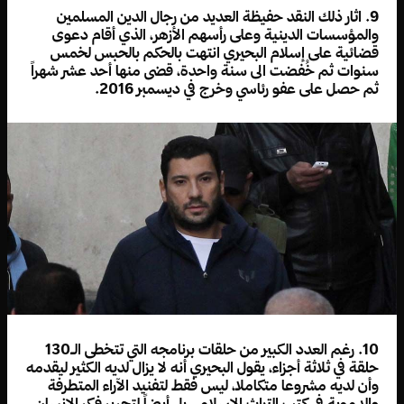
9. اثار ذلك النقد حفيظة العديد من رجال الدين المسلمين
والمؤسسات الدينية وعلى رأسهم الأزهر، الذي أقام دعوى
قضائية على إسلام البحيري انتهت بالحكم بالحبس لخمس
سنوات ثم خُفضت الى سنة واحدة، قضى منها أحد عشر شهراً
ثم حصل على عفو رئاسي وخرج في ديسمبر 2016.
10. رغم العدد الكبير من حلقات برنامجه التي تتخطى الـ130
حلقة في ثلاثة أجزاء، يقول البحيري أنه لا يزال لديه الكثير ليقدمه
وأن لديه مشروعا متكاملا، ليس فقط لتفنيد الآراء المتطرفة
والدموية في كتب التراث الاسلامي بل أيضاً لتحرير فكر الإنسان