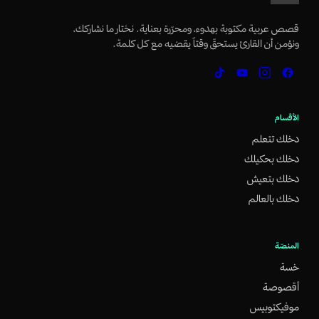
قصص عربية مكتوبة بهدوء، ومحرّرة بعناية. نختار ما نشاركك،
ونؤمن أن القارئ يستحقّ وقتاً يقضيه مع كل كلمة.
الأقسام
دخلك تتعلم
دخلك بحكيلك
دخلك بتعيش
دخلك بالعالم
المنصّة
خسة
أقصوصة
موفيكتوبيس