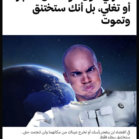
أو تغلي، بل أنك ستختنق
وتموت
في الفضاء لن ينفجر رأسك أو تخرج عيناك من مكانهما ولن تتجمد حتى..
ستختنق ببطء فقط