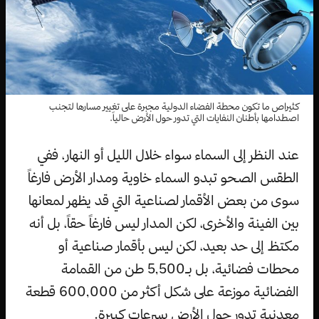
كثيراص ما تكون محطة الفضاء الدولية مجبرة على تغيير مسارها لتجنب
اصطدامها بأطنان النفايات التي تدور حول الأرض حالياً.
عند النظر إلى السماء سواء خلال الليل أو النهار، ففي
الطقس الصحو تبدو السماء خاوية ومدار الأرض فارغاً
سوى من بعض الأقمار لصناعية التي قد يظهر لمعانها
بين الفينة والأخرى، لكن المدار ليس فارغاً حقاً، بل أنه
مكتظ إلى حد بعيد، لكن ليس بأقمار صناعية أو
محطات فضائية، بل بـ5,500 طن من القمامة
الفضائية موزعة على شكل أكثر من 600,000 قطعة
معدنية تدور حول الأرض بسرعات كبيرة.