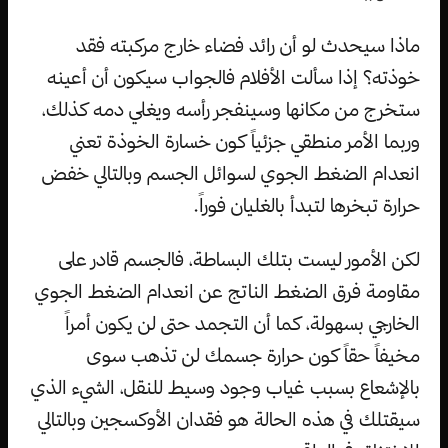
ماذا سيحدث لو أن رائد فضاء خارج مركبته فقد
خوذته؟ إذا سألت الأفلام فالجواب سيكون أن أعينه
ستخرج من مكانها وسينفجر رأسه ويغلي دمه كذلك،
وربما الأمر منطقي جزئياً كون خسارة الخوذة تعني
انعدام الضغط الجوي لسوائل الجسم وبالتالي خفض
حرارة تبخرها لتبدأ بالغليان فوراً.
لكن الأمور ليست بتلك البساطة، فالجسم قادر على
مقاومة فرق الضغط الناتج عن انعدام الضغط الجوي
الخارجي بسهولة، كما أن التجمد حتى لن يكون أمراً
مخيفاً حقاً كون حرارة جسمك لن تذهب سوى
بالإشعاع بسبب غياب وجود وسيط للنقل، الشيء الذي
سيقتلك في هذه الحالة هو فقدان الأوكسجين وبالتالي