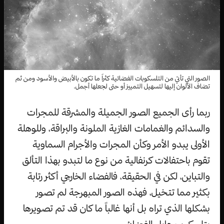
الصور التي تأتي من التلسكوبات الفضائية كثراً ما تكون بالأبيض والأسود ومن ثم
تضاف الألوان إليها لتسهيل التمييز أو حتى لجعلها أجمل.
ربما رأى الجميع الصور الجميلة والمشرقة للمجرات
والسدائم والغمامات الغازية الملونة والبراقة، وللوهلة
الأولى يبدو الأمر وكأن المجرات والأجرام السماوية
تقوم باحتفالات كرنفالية من نوع ما لتبدو بهذا التألق
والتباين، لكن في الحقيقة، فالفضاء الخارجي أكثر رتابة
بكثير مما تتخيل، فهذه الصور المبهرجة لم تصور
بشكلها الذي تراه بل أنها غالباً ما كان قد تم تصويرها