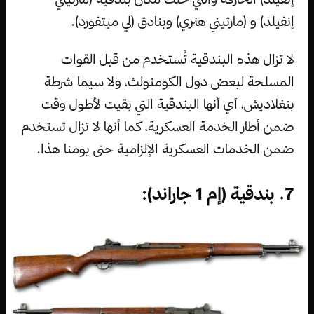
إنفيلد) و (مارتيني هنري) وبنادق (لي ميتفورد).
لا تزال هذه البندقية تُستخدم من قبل القوات
المسلحة لبعض دول الكومنولث، ولا سيما شرطة
بنغلاديش، أي أنها البندقية التي بقيت لأطول وقت
ضمن أطار الخدمة العسكرية، كما أنها لا تزال تستخدم
ضمن الخدمات العسكرية الإلزامية حتى يومنا هذا.
7. بندقية (إم 1 جاراند):