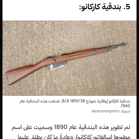
5. بندقية كاركانو:
بندقية كاركانو إيطالية نموذج 1891/38 B/A، صُنعت هذه البندقية عام
1940.
صورة: saracenexports
تم تطوير هذه البندقية عام 1890 وسميت على اسم
مطورها (سالفاتور كاركانو)، وعادةً ما كان يطلق عليها