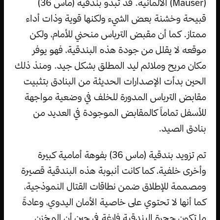
(Mauser) الألمانية. قد تبدو بندقية (ماس 36)
قبيحة وخشنة بعض الشيء ولكنها قوية وذات أداء
ممتاز. كما أن مقبض الترباس منحني للأمام، ولكن
موقعه لا يقلل من جودة هذه البندقية، فهو يوفر
مكان مريح وملائم ليد المطلق بشكل جيد. ومنذ ذلك
الحين بدأت الإصدارات الحديثة من البنادق بتثبيت
مقابض الترباس المدورة للخلف في وضعية مواجهة
للأسفل تماماً كالمقابض الموجودة في العديد من
بنادق الصيد.
تم تزويد بندقية (ماس 36) بفوهة أمامية كبيرة
وأخرى خلفية، كما كانت أنبوبة هذه البندقية قصيرة
ومصممة للإطلاق ضمن نطاقات القتال النموذجية،
كما أنها لا تحتوي على خاصية الأمان اليدوي، وعادةً
ما تكون حجرة البندقية فارغة في حين أن المخزن