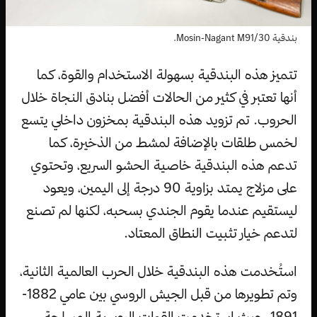
بندقية Mosin-Nagant M91/30.
تتميز هذه البندقية بسهولة الاستخدام والقوة، كما
أنها تعتبر في كثير من الحالات أفضل بنادق النجاة خلال
الحروب. تم تزويد هذه البندقية بمخزون داخلي يتسع
لخمس طلقات بالإضافة لمشط من الذخيرة، كما
تدعم هذه البندقية خاصية الحشو السريع، وتحتوي
على مزلاج يمتد بزاوية 90 درجة إلى اليمين، ويعود
ليستقيم عندما يقوم الجندي بسحبه، لكنها لم تصنع
لتدعم خيار تثبيت النطاق المعتاد.
استُخدمت هذه البندقية خلال الحرب العالمية الثانية،
وتم تطويرها من قبل الجيش الروسي بين عامي 1882-
1891، حيث استخدمت القوات الروسية المسلحة