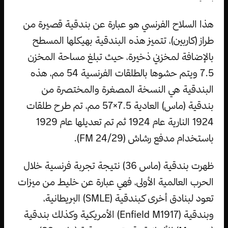
هذا السلاح الفرنسي هو عبارة عن بندقية قصيرة من
طراز (كاربين)، تتميز هذه البندقية بهيكلها المسطح
بالإضافة لمخزني ذخيرة، حيث تبلغ مساحة المخزن
7.5 ويتم حشوها بالطلقات الفرنسية 54 مم، هذه
البندقية هي النسخة المصغرة والمختصرة من
بندقية (ماس) العادية 7.5×57 مم، تم طرح طلقات
1924 النارية عام 1924 ثم تم تعديلها عام 1929
باستخدام مدفع رشاش (FM 24/29).
ظهرت بندقية (ماس 36) نتيجة تجربة فرنسية خلال
الحرب العالمية الأولى، فهي عبارة عن خليط من ميزات
تعود لبنادق أخرى كبندقية (SMLE) البريطانية،
وبندقية (Enfield M1917) الأمريكية وكذلك بندقية