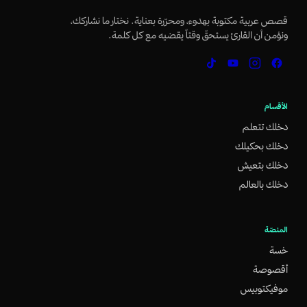
قصص عربية مكتوبة بهدوء، ومحرّرة بعناية. نختار ما نشاركك،
ونؤمن أن القارئ يستحقّ وقتاً يقضيه مع كل كلمة.
الأقسام
دخلك تتعلم
دخلك بحكيلك
دخلك بتعيش
دخلك بالعالم
المنصّة
خسة
أقصوصة
موفيكتوبيس