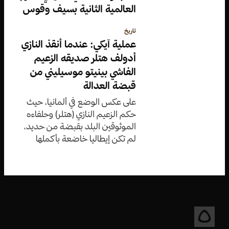
العالمية الثانية بسيف وقوس
تاريخ
عملية آيكي: عندما أنقذ النازي
أدولف هتلر صديقه الزعيم
الفاشي بينيتو موسيليني من
قبضة العدالة
على عكس الوضع في ألمانيا، حيث
حكم الزعيم النازي (هتلر) وحلفاءه
الموثوقين البلد بقبضة من حديد،
لم تكن إيطاليا خاضعة بأكملها
لسلطة (موسوليني)، فكان لإيطاليا
ملكٌ ومجلس قادران، إن أرادا ذلك
حقاً، على إزاحة (موسوليني) من
منصبه.