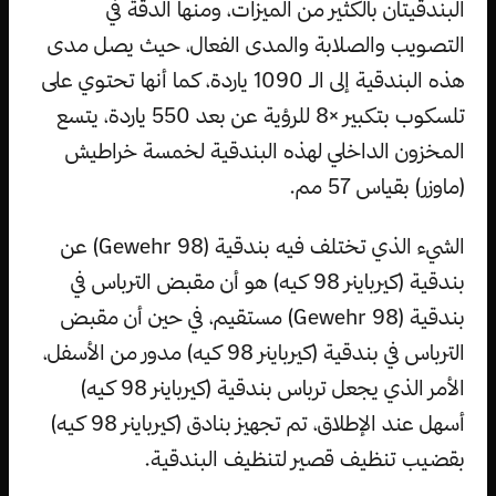
البندقيتان بالكثير من الميزات، ومنها الدقة في
التصويب والصلابة والمدى الفعال، حيث يصل مدى
هذه البندقية إلى الـ 1090 ياردة، كما أنها تحتوي على
تلسكوب بتكبير ×8 للرؤية عن بعد 550 ياردة، يتسع
المخزون الداخلي لهذه البندقية لخمسة خراطيش
(ماوزر) بقياس 57 مم.
الشيء الذي تختلف فيه بندقية (Gewehr 98) عن
بندقية (كيرباينر 98 كيه) هو أن مقبض الترباس في
بندقية (Gewehr 98) مستقيم، في حين أن مقبض
الترباس في بندقية (كيرباينر 98 كيه) مدور من الأسفل،
الأمر الذي يجعل ترباس بندقية (كيرباينر 98 كيه)
أسهل عند الإطلاق، تم تجهيز بنادق (كيرباينر 98 كيه)
بقضيب تنظيف قصير لتنظيف البندقية.