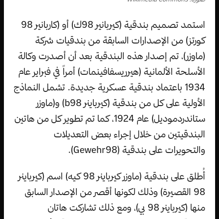
استمد تصميم بندقية (كيربانير 98ك) أو (كاربانير 98
كورتز) من الإصدارات السابقة من بندقيات شركة
(ماوزر)، تم إصدار هذه البندقية بعد أن أصدرت وكالة
الأسلحة الألمانية (هيرريسفافينمات) أمراً في فبراير عام
1934 باعتماد بندقية عسكرية جديدة. تشمل النماذج
الأولية على كل من بندقية (كيرباينر b98) و(ماوزر
ستاندردموديل) عام 1924، كما تم تطوير كل من هاتين
البندقيتين من خلال إجراء بعض التعديلات
والتحويرات على بندقية (Gewehr98).
أُطلق على بندقية (ماوزر كيرباينر 98 كيه) اسم (كيرباينر
98 القصيرة) وذلك لكونها أقصر من الإصدار السابق
منها (كيرباينر 98 بي)، ومع ذلك تشاركت هاتان