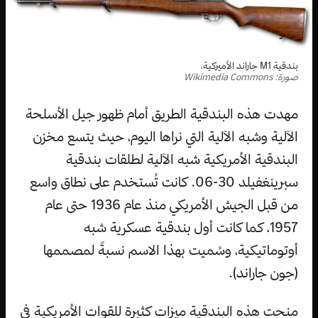
بندقية M1 جاراند الأميركية.
صورة: Wikimedia Commons
مهدت هذه البندقية الطريق أمام ظهور جيل الأسلحة
الآلية وشبه الآلية التي نراها اليوم، حيث يتسع مخزن
البندقية الأمريكية شبه الآلية لطلقات بندقية
سبرينغفيلد 30-06. كانت تُستخدم على نطاق واسع
من قبل الجيش الأمريكي منذ عام 1936 حتى عام
1957، كما كانت أول بندقية عسكرية شبه
أوتوماتيكية، وسُميت بهذا الاسم نسبةً لمصممها
(جون جاراند).
منحت هذه البندقية ميزات كثيرة للقوات الأمريكية في