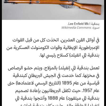
بندقية Lee Enfield Mk I.
صورة: Wikimedia Commons
في أوائل القرن العشرين، اتخذت كل من قبل القوات
الإمبراطورية الإيطالية وقوات الكومنولث العسكرية من
بندقية (لي انفيلد) كسلاح رئيسي لها.
تعمل بندقية (لي إنفيلد) بالمزلاج، ويتم حشو الرصاص
في مخزنها، كما خدمت في الجيش البريطاني كبندقية
قياسية من عام 1895 (التاريخ الرسمي لاعتمادها) حتى
عام 1957، حيث تكفل البريطانيون بإعادة تصميم
بندقية (لي ميتفورد) عام 1888 وأنتجوا بندقية (لي
إنفيلد) الخارقة والتي حلت مكان بندقية (مارتيني