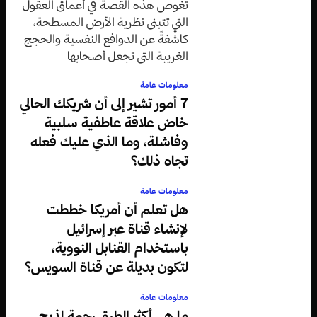
تغوص هذه القصة في أعماق العقول
التي تتبنى نظرية الأرض المسطحة،
كاشفةً عن الدوافع النفسية والحجج
الغريبة التي تجعل أصحابها
متمسكين بقناعاتهم رغم الأدلة
معلومات عامة
العلمية الدامغة.
7 أمور تشير إلى أن شريكك الحالي
خاض علاقة عاطفية سلبية
وفاشلة، وما الذي عليك فعله
تجاه ذلك؟
معلومات عامة
هل تعلم أن أمريكا خططت
لإنشاء قناة عبر إسرائيل
باستخدام القنابل النووية،
لتكون بديلة عن قناة السويس؟
معلومات عامة
ما هي أكثر الطرق رحمة لذبح