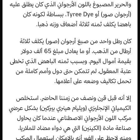
والحرير المصبوغ باللون الأرجواني الذي كان يطلق عليه
(أرجوان صور) أو Tyree Dye، ببساطة لكونه كان
باهضا يكلف ثمنه ثلاثة أضعاف وزنه ذهبا.
كان رطل واحد من صبغ أرجوان (صور) يكلف ثلاثة
أرطال من الذهب، أو ما يعادل مبلغ 65 ألف دولار
بقيمة أموال اليوم، وبسبب ثمنه الباهض الذي تخطى
عتبة المعقول، لم تتمكن حتى دول وأمم كاملة من
تحمل تكاليف وضعه على أعلامها.
إلا أنه قبل قرن ونصف من زمننا الحاضر، استخلص
الكيميائي الإنجليزي (ويليام هينري بيركين) بشكل عرضي
مركب اللون الأرجواني الاصطناعي عندما كان يحاول
صناعة مادة (الكينين) التي هي دواء مضاد للملاريا،
ومنه لاحظ على الفور أنه بالإمكان استعمال المركب