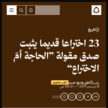
تاريخ
23 اختراعا قديما يثبت
صدق مقولة ”الحاجة أمّ
الاختراع“
علي وديع حسن
بقلم
كاتب مخضرم
8 ديسمبر 2017 — 08:21 ص