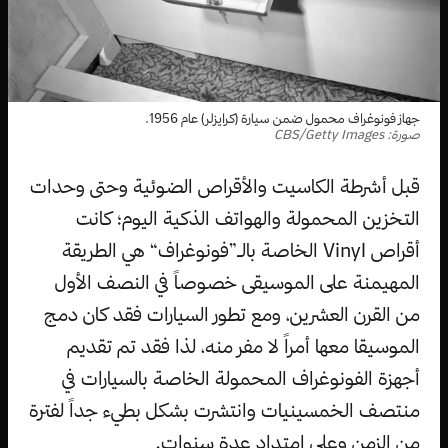
جهاز فونوغراف محمول ضمن سيارة (كرايزلر) عام 1956.
صورة: CBS/Getty Images
قبل أشرطة الكاسيت والأقراص الضوئية وحتى وحدات
التخزين المحمولة والهواتف الذكية اليوم؛ كانت
أقراص Vinyl الخاصة بالـ”فونوغراف“ هي الطريقة
المهيمنة على الموسيقى خصوصاً في النصف الأول
من القرن العشرين، ومع تطور السيارات فقد كان دمج
الموسيقا معها أمراً لا مفر منه، لذا فقد تم تقديم
أجهزة الفونوغراف المحمولة الخاصة بالسيارات في
منتصف الخمسينيات وانتشرت بشكل بطيء جداً لفترة
من الزمن وعلى امتداد عدة سنوات.