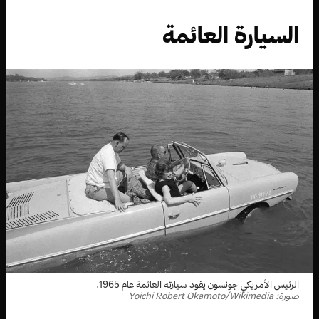
السيارة العائمة
الرئيس الأمريكي جونسون يقود سيارته العائمة عام 1965.
صورة: Yoichi Robert Okamoto/Wikimedia