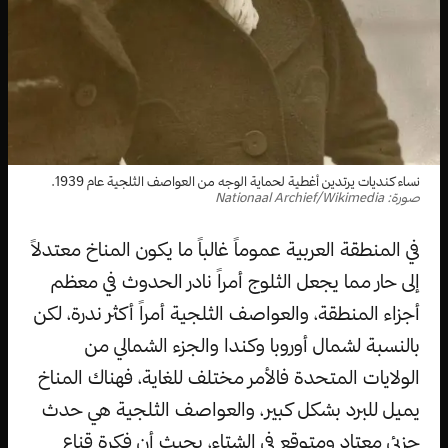
نساء كنديات يرتدين أغطية لحماية الوجه من العواصف الثلجية عام 1939.
صورة: Nationaal Archief/Wikimedia
في المنطقة العربية عموماً غالباً ما يكون المناخ معتدلاً
إلى حار مما يجعل الثلوج أمراً نادر الحدوث في معظم
أجزاء المنطقة، والعواصف الثلجية أمراً أكثر ندرة، لكن
بالنسبة لشمال أوروبا وكندا والجزء الشمالي من
الولايات المتحدة فالأمر مختلف للغاية، فهناك المناخ
يميل للبرد بشكل كبير، والعواصف الثلجية هي حدث
جزئي معتاد ومتوقع في الشتاء، بحيث أن فكرة قناع