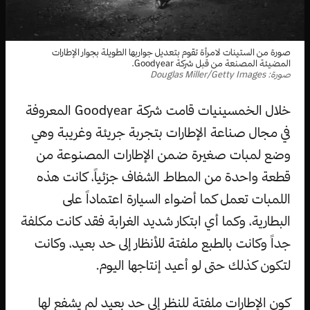
صورة من الستينات لامرأة تقوم بتعديل جواربها الطويلة بجوار الإطارات
المضيئة المصنعة من قبل شركة Goodyear.
صورة: Douglas Miller/Getty Images
خلال الخمسينيات قامت شركة Goodyear المعروفة
في مجال صناعة الإطارات بتجربة جريئة وغريبة وهي
وضع لمبات صغيرة ضمن الإطارات المصنوعة من
قطعة واحدة من المطاط الشفاف جزئياً، كانت هذه
اللمبات تعمل كما أضواء السيارة اعتماداً على
البطارية، وكما أي ابتكار شديد الغرابة فقد كانت مكلفة
جداً وكانت بالطبع ملفتة للأنظار إلى حد بعيد، وكانت
لتكون كذلك حتى لو أعيد إنتاجها اليوم.
كون الإطارات ملفتة للنظر إلى حد بعيد لم يشفع لها