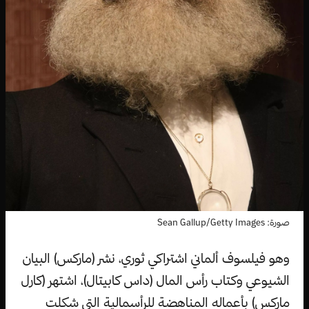
صورة: Sean Gallup/Getty Images
وهو فيلسوف ألماني اشتراكي ثوري، نشر (ماركس) البيان
الشيوعي وكتاب رأس المال (داس كابيتال)، اشتهر (كارل
ماركس) بأعماله المناهضة للرأسمالية التي شكلت