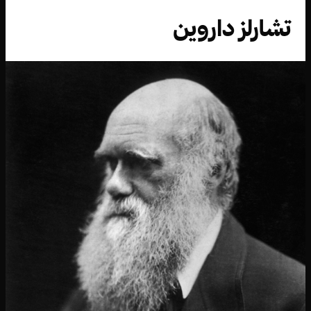
تشارلز داروين