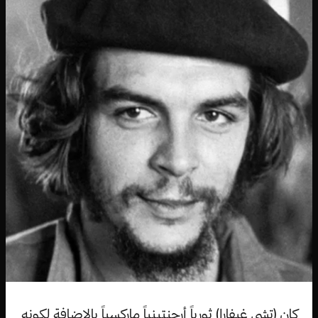
كان (تشي غيفارا) ثورياً أرجنتينياً ماركسياً بالإضافة لكونه