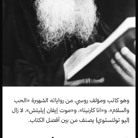
وهو كاتب ومؤلف روسي، من رواياته الشهيرة «الحب
والسلام»، و«آنا كارنينا»، و«موت إيفان إيليتش»، لا زال
(ليو تولتستوي) يصنف من بين أفضل الكتاب.