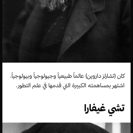
كان (تشارلز داروين) عالماً طبيعياً وجيولوجياً وبيولوجياً،
اشتهر بمساهمته الكبيرة التي قدمها في علم التطور.
تشي غيفارا