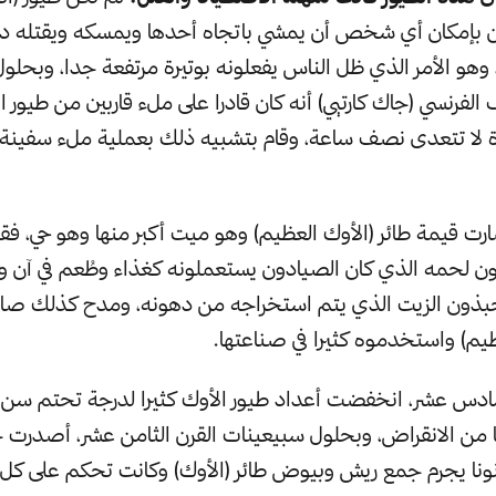
ن بإمكان أي شخص أن يمشي باتجاه أحدها ويمسكه ويقتله د
فرنسي (جاك كارتيي) أنه كان قادرا على ملء قاربين من طيور ال
 لا تتعدى نصف ساعة، وقام بتشبيه ذلك بعملية ملء سفينة 
ت قيمة طائر (الأوك العظيم) وهو ميت أكبر منها وهو حي، فق
ن لحمه الذي كان الصيادون يستعملونه كغذاء وطُعم في آن وا
حبذون الزيت الذي يتم استخراجه من دهونه، ومدح كذلك صان
يم) واستخدموه كثيرا في صناعتها.
سادس عشر، انخفضت أعداد طيور الأوك كثيرا لدرجة تحتم سن
من الانقراض، وبحلول سبيعينات القرن الثامن عشر، أصدرت ج
نونا يجرم جمع ريش وبيوض طائر (الأوك) وكانت تحكم على كل