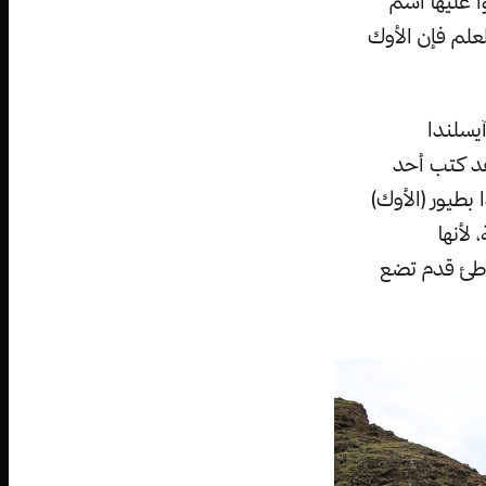
ا عليها اسم
 —للعلم فإن الأوك
يسلندا
قد كتب أحد
بطيور (الأوك)
لأنها
وطئ قدم تضع