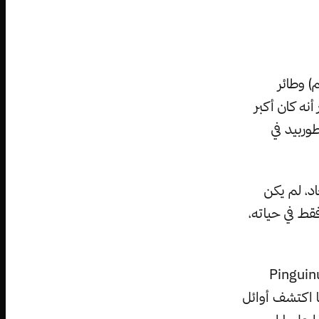
) وطائر
أنه كان أكبر
وربيد في
د، لم يكن
فقط في حياته،
(الأوك العظيم) اسمه للبطاريق الحديثة، لأن اسمه العلمي هو Pinguinus
وعندما اكتشف أوائل