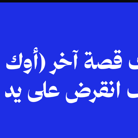
 قصة آخر (أوك ع
ف انقرض على يد ا