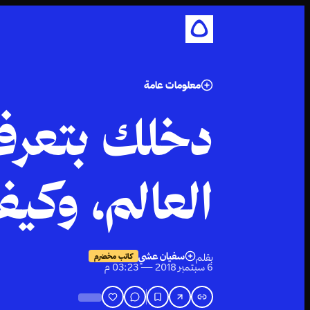
معلومات عامة
دخلك بتعرف
العالم، وكي
سفيان عشي
بقلم
كاتب مخضرم
6 سبتمبر 2018 — 03:23 م