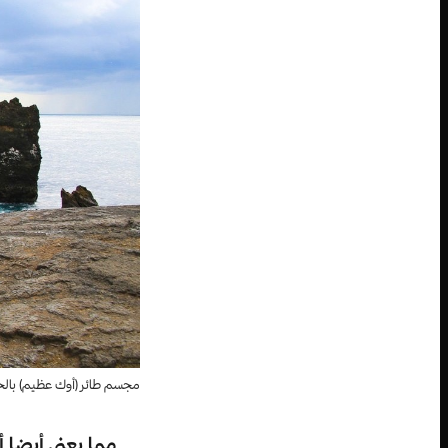
مجسم طائر (أوك عظيم) بالح
مما يعني أيضا أ