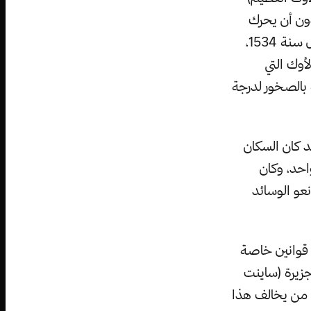
ون أن يحرك
هذا الطير ساكناً، وهو الأمر الذي ظل الناس يفعلونه بوتيرة مرتفعة جدا، وبحلول سنة 1534،
أوك التي
بالصخور لدرجة
د كان السكان
حد، وكان
عو الوسائد
 قوانين خاصة
زيرة (ساينت
 من يخالف هذا