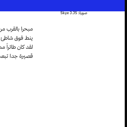
صورة: Skye J.JS
مبحرا بالقرب من 
ينط فوق شاطئ صخ
لقد كان طائراً م
قصيرة جدا تبعث