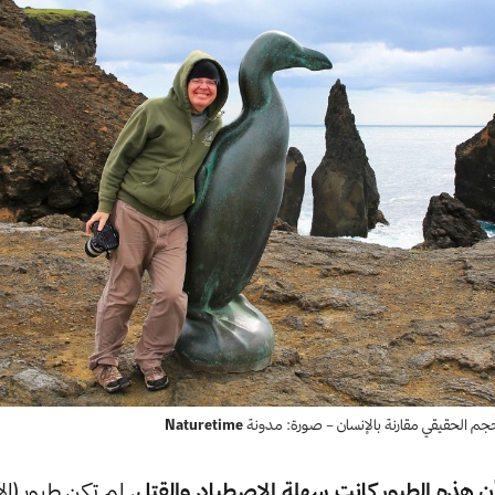
جم الحقيقي مقارنة بالإنسان – صورة: مدونة
Naturetime
ن هذه الطيور كانت سهلة الاصطياد والقتل.
لم تكن طيور (ال