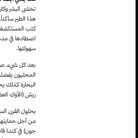
تخشى البشر وكا
كتب المستكشف ال
اصطادها في مدة
سهولتها.
بعد كل شيء، صار
المحليون يفضلو
البحارة كذلك ي
ريش (الأوك العظ
بحلول القرن ال
من أجل حمايتها 
جون) في كندا قا