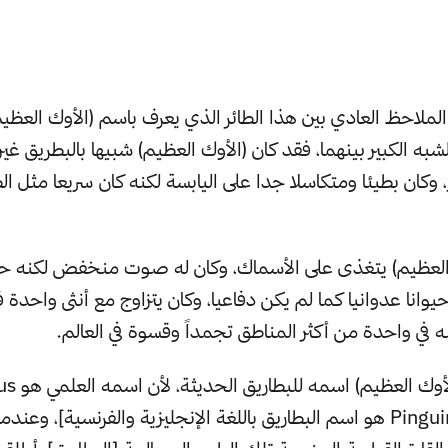
الملاحظ العادي بين هذا الطائر الذي يعرف باسم (الأوك العظيم
شبه الكبير بينهما، فقد كان (الأوك العظيم) شبيها بالبطريق غير 
 وكان بطيئا ومتكاسلا جدا على اليابسة لكنه كان سريعا مثل الط
ك العظيم) يتغذى على الأسماك، وكان له صوت منخفض لكنه حا
يوانا عدوانيا كما لم يكن دفاعيا، وكان يتزاوج مع أنثى واحدة 
في واحدة من أكثر المناطق تجمداً وقسوة في العالم.
في الواقع، أعار 
Impennis [وPinguins هو اسم البطاريق باللغة الإنجليزية والفرنسية]، 