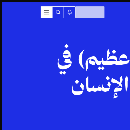
ظيم) في
لإنسان