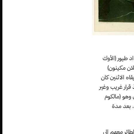
د طيور (الأوك
لان مكينون)
باله هو وصديقاه الاثنين كان
 قرار غريب وغير
 وهو (مالكوم
، بعد مدة
طائر معهم إلى