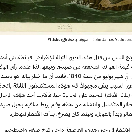
ة
Pittsburgh
ردع الناس عن قتل هذه الطيور الآيلة للإنقراض، فبانخفاض أعدا
 قيمة الفوائد المحققة من صيدها وبيعها، لذا عندما رأى (لوف
طائر (أوك عظيم) في شهر يوليو من سنة 1840، فلابد أن ما خطر ب
ير. لسبب يبقى مجهولاً، قام هؤلاء المستكشفون الثلاثة باتخاذ
ائر الأوك) الوحيد على الجزيرة حيا، فاقترب أحد هؤلاء الرجال
طائر المتكاسل وانتشله من عنقه وقام بربط ساقيه بحبل صيد
ائر وبدأ بالعويل، وبينما كان يصرخ، بدأت الأمطار تتهاطل.
ا الانتظار إلى حين هدوء العاصفة داخل كوخ صغير واصطحبوا ال