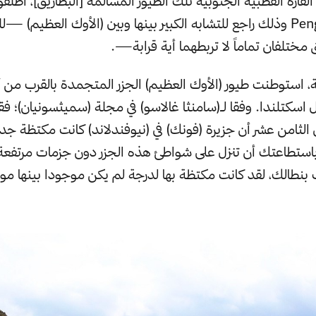
قارة القطبية الجنوبية تلك الطيور المسالمة [البطاريق]، أطلقو
«بطاريق» Penguins وذلك راجع للتشابه الكبير بينها وبين (الأوك العظيم)
مختلفان تماماً لا تربطهما أية قرابة—.
، استوطنت طيور (الأوك العظيم) الجزر المتجمدة بالقرب من آ
 اسكتلندا. وفقا لـ(سامنثا غالاسو) في مجلة (سميثسونيان)؛ ف
 الثامن عشر أن جزيرة (فونك) في (نيوفندلاند) كانت مكتظة جدا 
استطاعتك أن تنزل على شواطئ هذه الجزر دون جزمات مرتفعة، 
بنطالك، لقد كانت مكتظة بها لدرجة لم يكن موجودا بينها م