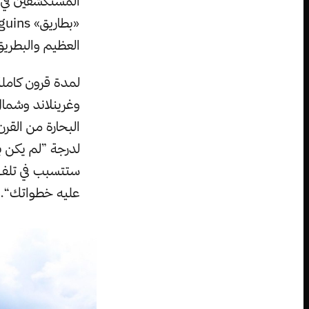
المستكشفين في ال
العظيم والبطريق 
لمدة قرون كاملة
وغرينلاند وشمال
البحارة من القرن
لدرجة ”لم يكن ب
ستتسبب في تلف 
عليه خطواتك“.