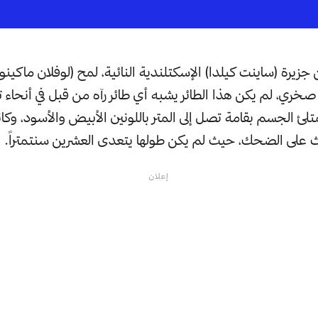
جزيرة (ساينت كيلدا) الإسكتلندية النائية، لمح (لوفلان ماكينون)
ري، لم يكن هذا الطائر يشبه أي طائر رآه من قبل في أنحاء ت
متلئ الجسم بقامة تصل إلى المتر باللونين الأبيض والأسود، وك
 على الضحك، حيث لم يكن طولها يتعدى العشرين سنتمتراً.
إعلان