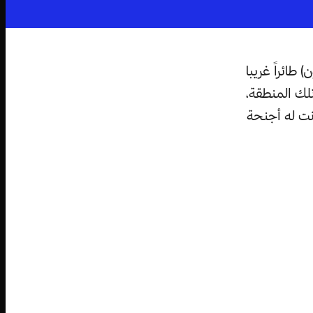
 طائراً غريبا
لك المنطقة،
انت له أجنحة