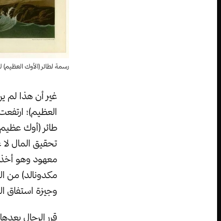
رسمة لطائر (الأوك العظيم) لـJohn James Audubon – صورة: جامع
غير أن هذا لم ي
العظيم)؛ ارتفعت
تحقيق المال لا غ
معهود وهو أخذ (ط
مكدونالد) من ال
وجيزة استفاق الط
قرر الرجال بعده