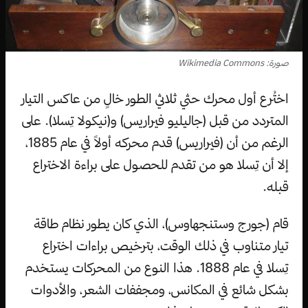
صورة: Wikimedia Commons
اختُرع أول محرك حثي ثلاثي الطور خالٍ من عاكس التيار
المتردد من قبل (جاليليو فيراريس) و(نيكولا تِسلا). على
الرغم من أن (فيراريس) قدم محركه أولاً في عام 1885،
إلا أن تِسلا هو من تقدم للحصول على براءة الاختراع
قبله.
قام (جورج وستنجهاوس)، الذي كان يطور نظام طاقة
تيار متناوب في ذلك الوقت، بترخيص براءات اختراع
تِسلا في عام 1888. هذا النوع من المحركات يستخدم
بشكل شائع في المكانس، ومجففات الشعر، والأدوات