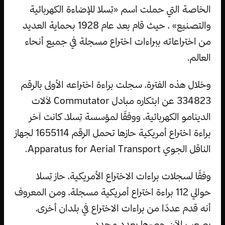
الخاصة التي حملت اسم «تِسلا للإضاءة الكهربائية
والتصنيع» ، حيث قام بعد عام 1928 بحماية العديد
من اختراعاته ببراءات اختراع مسجلة في جميع أنحاء
العالم.
وخلال هذه الفترة، سجلت براءة اختراعه الأولى بالرقم
334823 عن ابتكاره مبادل Commutator لآلات
الدينامو الكهربائية، ووفقًا لمؤسسة تِسلا، كانت آخر
براءة اختراع أمريكية حازها تحمل الرقم 1655114 لجهاز
الناقل الجوي Apparatus for Aerial Transport.
وفقًا لسجلات براءات الاختراع الأمريكية، حاز تِسلا
حوالي 112 براءة اختراع أمريكية مسجلة، ومن المعروف
أنه قدم عددًا من براءات الاختراع في بلدان أخرى،
يصعب الآن حصرها بعدد محدد.