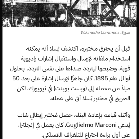
صورة: Wikimedia Commons
قبل أن يحترق مختبره، اكتشف تِسلا أنه يمكنه
استخدام ملفاته لإرسال واستقبال إشارات راديوية
قوية، وضبطها ليتردد صداها على نفس التردد. بحلول
أوائل عام 1895، كان جاهزًا لإرسال إشارة على بعد 50
ميلاً من معمله إلى (ويست بوينت) في نيويورك، لكن
الحريق في مختبر تِسلا أتى على عمله.
وأثناء قيامه بإعادة البناء، حصل مُختبِر إيطالي شاب
يُدعى Guglielmo Marconi، كان يعمل في إنجلترا،
على أول براءة اختراع للتلغراف اللاسلكي.