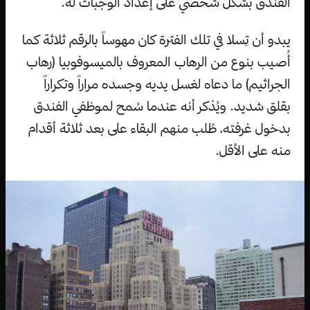
الفندق بشكل شخصي على إعداد الوجبات له.
يبدو أن تِسلا في تلك الفترة كان مهوساً بالرقم ثلاثة كما
أُصيب بنوع من الرهاب المعروف بالميسوفوبيا (رهاب
الجراثيم) ما دعاه لغسل يديه وجسده مراراً وتكراراً
بقلق شديد. ويُذكر أنه عندما سُمح لموظفي الفندق
بدخول غرفته، طُلب منهم البقاء على بعد ثلاثة أقدام
منه على الأقل.