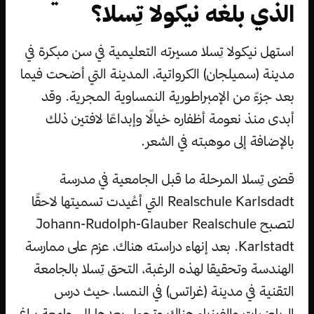
الذي بلغه نيكولا تِسلا؟
استهل نيكولا تِسلا مسيرته التعليمية في سن مبكرة في
مدينة (سميلجان) الكرواتية، المدينة التي أضحت فيما
بعد جزءً من الإمبراطورية النمساوية المجرية. وقد
أبدى منذ نعومة أظفاره خيالًا وإبداعًا لافتين ذلك
بالإضافة إلى موهبته في الشعر.
قضى تِسلا المرحلة ما قبل الجامعية في مدرسة
Realschule Karlsdadt التي أعُيدت تسميتها لاحقًا
لتصبح Johann-Rudolph-Glauber Realschule
Karlstadt. بعد إنهاء دراسته هناك، عزم على ممارسة
الهندسة وتحقيقا لهذه الرغبة، التحق تِسلا بالجامعة
التقنية في مدينة (غراتس) في النمسا، حيث درس
الرياضيات والفيزياء هناك وتحول بعدها إلى جامعة براغ