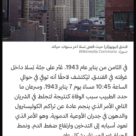
فندق (نيويوركر) حيث قضى تسلا آخر سنوات حياته.
صورة: Wikimedia Commons
في الثامن من يناير عام 1943، عُثر على جثة تِسلا داخل
غرفته في الفندق، ليُكتشف لاحقًا أنه توفي في حوالي
الساعة 10:45 مساءً يوم 7 يناير 1943، وسرعان ما
حدد الطبيب سبب الوفاة كنتيجة لتجلط في الشريان
التاجي الأمر الذي ينجم عادة عن تراكم الكوليسترول
والدهون في جدران الأوعية الدموية، وهو الأمر الذي
تعود أسبابه إلى التدخين وارتفاع ضغط الدم، ونمط
الحياة غير المستقر بشكل عام.