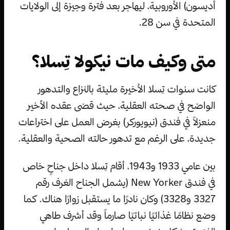
أديسون) الأوروبية، ليهاجر بعد فترة وجيزة إلى الولايات
المتحدة في سن 28.
متى وكيف مات نيكولا تِسلا؟
كانت سنوات تِسلا الأخيرة مليئة بالنزاع والتدهور
الواضح في صحته العقلية، حيث قضى عقده الأخير
منعزلاً في فندق (نيويوركر) بغرض العمل على اختراعات
جديدة، على الرغم مع تدهور حالته الصحية والعقلية.
بين عامي 1933 و1943، أقام تِسلا داخل جناحٍ خاص
في فندق New Yorker (يشمل الجناح الغرف رقم
3327 و3328) وكان نادرًا ما يستقبل زوارًا هناك. كما
وضع نظامًا غذائيًا نباتيًا صارماً وقد أشرف طاهي