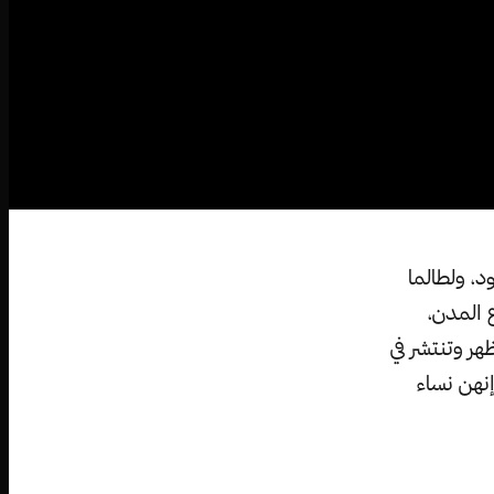
، ولطالما
 المدن،
ر وتنتشر في
نهن نساء