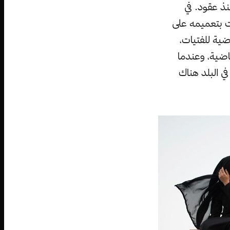
نذ عقود. في
ت بتعميمه على
ضية للفتيات،
ياضية، وعندما
 النسائي» في أواخر سنة 2013، لم يكن في البلد هناك