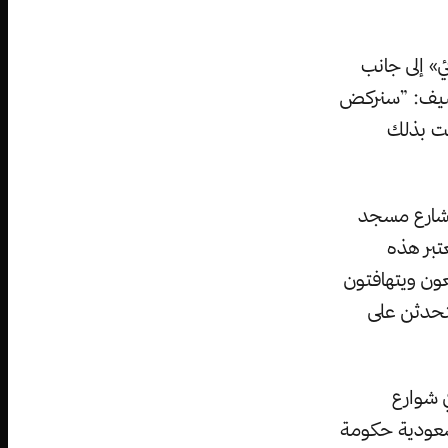
لنسائي» إلى جانب
تضيف: ”سنركض
مت بذلك
لشارع مسجد
قط، وتعتبر هذه
عون ويتهافتون
يتحدثن على
 شوارع
السعودية حكومة