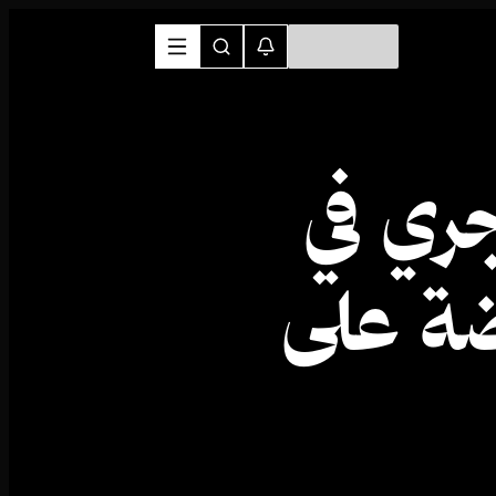
ري في
ضة على