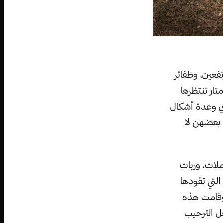
المرتفعين، وظفائر
تار تنتظرها
جري وعدة أشكال
 بعضهن لا
لات، وربات
لتي تقودها
قامت هذه
 عدو أطلقت عليه اسم Couch-To-5K من أجل الترحيب