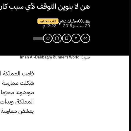
هن لا ينوين التوقف لأي سبب كان
سفيان عشي
بقلم
كاتب مخضرم
29 سبتمبر 2018 — 12:22 م
صورة: Iman Al-Dabbagh/Runner’s World
قامت المملكة ال
شكلت ممارسة الن
موضوعا محرّما م
المملكة، وبدأت 
يعشقن ممارسة ري