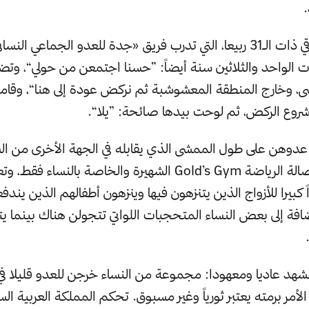
.
تقول رغد المرزوقي ذات الـ31 ربيعا، التي تدرب فريق «جدة للعدو الجماعي ا
ت الواحد والثلاثين سنة أيضاً: ”حسنا اجتمعن من حولي“، و
، وخارج المنطقة المعشوشبة ثم نركض عودة إلى هنا“، وقا
روع الركض، ثم لوحت بيدها صائحة: ”يلا“.
 عدوهن على طول الممشى الذي يقابله في الجهة الأخرى من ا
وفرع من فروع صالة الرياضة Gold’s Gym الشهيرة والخاصة بالنساء ف
بيرا للأزواج الذين يتنزهون فيها وينزهون أطفالهم الذين يندف
ضافة إلى بعض النساء المتحجبات اللواتي تتجولن هناك بينما 
شهد عاديا ومعهودا: مجموعة من النساء خرجن للعدو قليلا في
الأمر برمته يعتبر ثورياً وغير مسبوق. تحكم المملكة العربية 