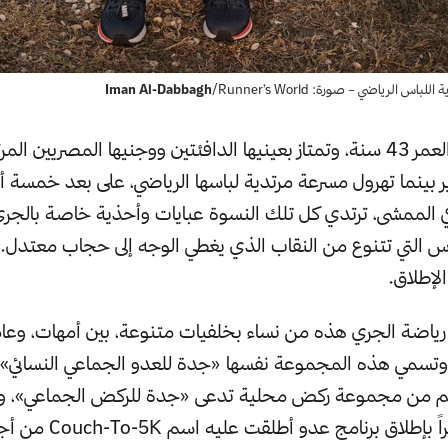
ة اللباس الرياضي – صورة:
/Runner’s World
Iman Al-Dabbagh
تبلغ نسرين من العمر 43 سنة، وتمتاز بعينيها الدافئتين ووجنيها المصريين 
ر بينما تهرول مسرعة مرتدية لباسها الرياضي، على بعد خمسة أم
 امرأة في الممشى، ترتدي كل تلك النسوة عبايات وأحذية خاصة بال
س التي تتنوع من النقاب الذي يغطي الوجه إلى حجاب معتدل.
لإطلاق.
ياضة الجري هذه من نساء بخلفيات متنوعة، بين أمهات، وعام
 وتسمي هذه المجموعة نفسها «جدة للعدو الجماعي النسائي» ا
م من مجموعة ركض محلية تدعى «جدة للركض الجماعي»، و
المجموعة مؤخراً بإطلاق برنامج