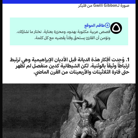
صورة لـGwili Gibbon من فليكر
طاقم الموقع
قصص عربية مكتوبة بهدوء، ومحرّرة بعناية. نختار ما نشاركك،
ونؤمن أن القارئ يستحقّ وقتاً يقضيه مع كل كلمة.
1. وُجدت أفكار هذة الديانة قبل الأديان الإبراهيمية وهي ترتبط
ارتباطاً وثيقاً بالوثنية. لكن الشيطانية كدين منفصل لم تظهر
حتى فترة الثلاثينات والأربعينات من القرن الماضي.