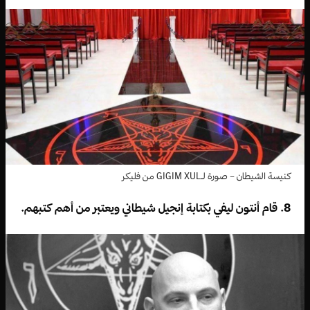
كنيسة الشيطان – صورة لـGIGIM XUL من فليكر
8. قام أنتون ليفي بكتابة إنجيل شيطاني ويعتبر من أهم كتبهم.