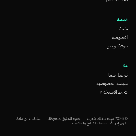
المنصّة
خسة
أقصوصة
موفيكتوبيس
عنّا
تواصل معنا
سياسة الخصوصية
شروط الاستخدام
©
2026
موقع دخلك بتعرف — جميع الحقوق محفوظة — استخدام أي مادة
بدون إذن قد يعرضك للتبليغ والملاحقات.