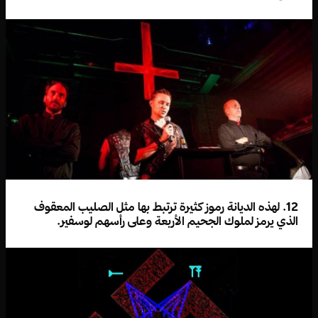
12. لهذه الديانة رموز كثيرة ترتبط بها مثل الصليب المعقوف
الذي يرمز لملوك الجحيم الأربعة وعلى رأسهم لوسفير.