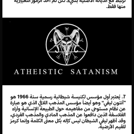
ترتبط مع الديانة الأصلية بشيء، لكن تم أخذ الرموز التعبيرية
منها فقط.
7. يُعتبر أول مؤسس لكنيسة شيطانية رسمية سنة 1966 هو
”أنتون ليفي“ وهو أيضاً مؤسس المذهب اللافي الذي هو عبارة
عن نظام مستوحى من مفاهيمه حول الطبيعة الإنسانية وآراء
الفلاسفة الذين دافعوا عن المذهب المادي والمذهب الفردي،
وقد أظهر ليفي الشيطان ليس كإله بكل معنى الكلمة وإنما كرمز
للقيم الأرضية.